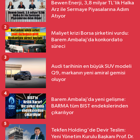
Bewen Enerji, 3,8 milyar TL'lik Halka
Arz ile Sermaye Piyasalarına Adım
Atıyor
2
Maliyet krizi Borsa şirketini vurdu:
Barem Ambalaj’da konkordato
süreci
3
Audi tarihinin en büyük SUV modeli
Q9, markanın yeni amiral gemisi
oluyor
4
Barem Ambalaj’da yeni gelişme:
BARMA tüm BIST endekslerinden
çıkarılıyor
5
Tekfen Holding'de Devir Teslim:
Yeni Yönetim Kurulu Başkanı Prof. Dr.