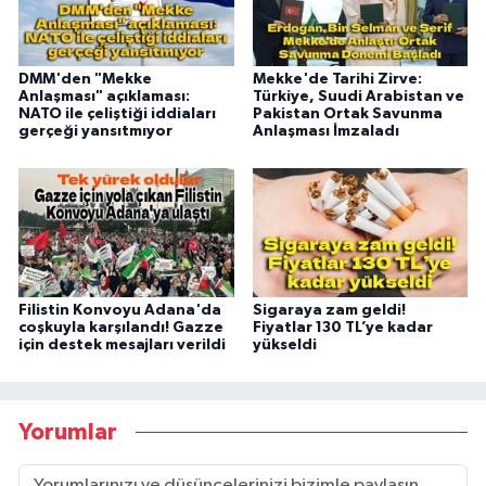
DMM'den "Mekke
Mekke'de Tarihi Zirve:
Anlaşması" açıklaması:
Türkiye, Suudi Arabistan ve
NATO ile çeliştiği iddiaları
Pakistan Ortak Savunma
gerçeği yansıtmıyor
Anlaşması İmzaladı
Filistin Konvoyu Adana'da
Sigaraya zam geldi!
coşkuyla karşılandı! Gazze
Fiyatlar 130 TL’ye kadar
için destek mesajları verildi
yükseldi
Yorumlar