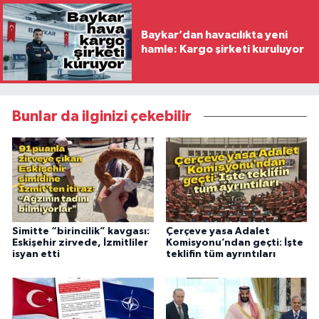
Baykar’dan havacılıkta yeni
hamle: Kargo şirketi kuruluyor
Bunlar da ilginizi çekebilir
Simitte “birincilik” kavgası:
Çerçeve yasa Adalet
Eskişehir zirvede, İzmitliler
Komisyonu’ndan geçti: İşte
isyan etti
teklifin tüm ayrıntıları