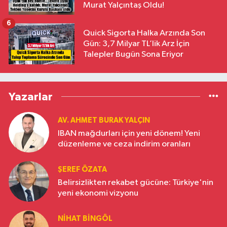
Murat Yalçıntaş Oldu!
6
Quick Sigorta Halka Arzında Son
Gün: 3,7 Milyar TL’lik Arz İçin
Talepler Bugün Sona Eriyor
Yazarlar
AV. AHMET BURAK YALÇIN
IBAN mağdurları için yeni dönem! Yeni
düzenleme ve ceza indirim oranları
ŞEREF ÖZATA
Belirsizlikten rekabet gücüne: Türkiye'nin
yeni ekonomi vizyonu
NIHAT BINGÖL