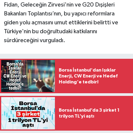
Fidan, Geleceğin Zirvesi'nin ve G20 Dışişleri
Bakanları Toplantısı’nın, bu yapıcı reformlara
giden yolu açmasını umut ettiklerini belirtti ve
Türkiye'nin bu doğrultudaki katkılarını
sürdüreceğini vurguladı.
Borsa İstanbul'dan Işıklar
Enerji, CW Enerji ve Hedef
Holding'e tedbir!
Borsa İstanbul’da 3 şirket 1
trilyon TL’yi aştı