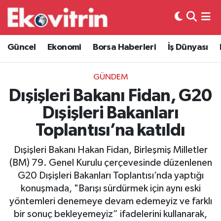
Güncel
Hava Durumu
Güncel
Ekonomi
Borsa Haberleri
İş Dünyası
Ekonomi
Trafik Durumu
GÜNDEM
Borsa Haberleri
Süper Lig Puan Durumu ve Fikstür
Dışişleri Bakanı Fidan, G20
Dışişleri Bakanları
İş Dünyası
Tüm Manşetler
Toplantısı’na katıldı
Lojistik
Son Dakika Haberleri
Dışişleri Bakanı Hakan Fidan, Birleşmiş Milletler
(BM) 79. Genel Kurulu çerçevesinde düzenlenen
Otovitrin
Haber Arşivi
G20 Dışişleri Bakanları Toplantısı’nda yaptığı
konuşmada, "Barışı sürdürmek için aynı eski
Asayiş
yöntemleri denemeye devam edemeyiz ve farklı
bir sonuç bekleyemeyiz” ifadelerini kullanarak,
Magazin