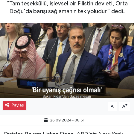
“Tam teşekküllü, işlevsel bir Filistin devleti, Orta
Gayrimenkul
Doğu'da barışı sağlamanın tek yoludur” dedi.
Spor
Eğitim
Paylaş
-
+
A
A
26.09.2024 - 08:51