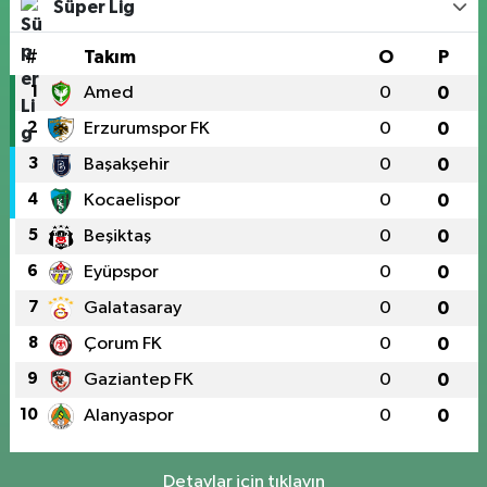
Süper Lig
#
Takım
O
P
1
Amed
0
0
2
Erzurumspor FK
0
0
3
Başakşehir
0
0
4
Kocaelispor
0
0
5
Beşiktaş
0
0
6
Eyüpspor
0
0
7
Galatasaray
0
0
8
Çorum FK
0
0
9
Gaziantep FK
0
0
10
Alanyaspor
0
0
Detaylar için tıklayın