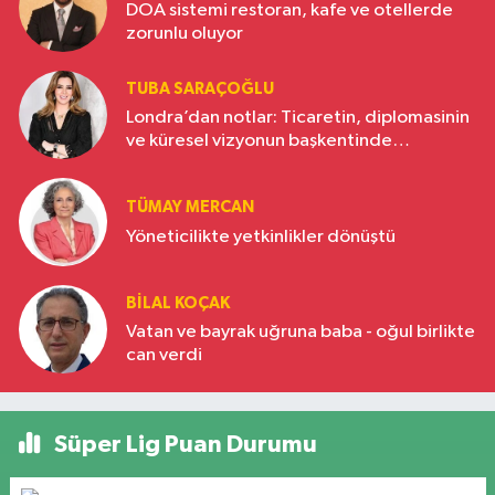
DOA sistemi restoran, kafe ve otellerde
zorunlu oluyor
TUBA SARAÇOĞLU
Londra’dan notlar: Ticaretin, diplomasinin
ve küresel vizyonun başkentinde
Türkiye’nin yükselen gücü
TÜMAY MERCAN
Yöneticilikte yetkinlikler dönüştü
BILAL KOÇAK
Vatan ve bayrak uğruna baba - oğul birlikte
can verdi
Süper Lig Puan Durumu