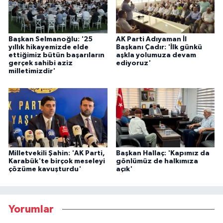
Başkan Selmanoğlu: '25
AK Parti Adıyaman İl
yıllık hikayemizde elde
Başkanı Çadır: 'İlk günkü
ettiğimiz bütün başarıların
aşkla yolumuza devam
gerçek sahibi aziz
ediyoruz'
milletimizdir'
Milletvekili Şahin: 'AK Parti,
Başkan Hallaç: 'Kapımız da
Karabük'te birçok meseleyi
gönlümüz de halkımıza
çözüme kavuşturdu'
açık'
Yorumlar