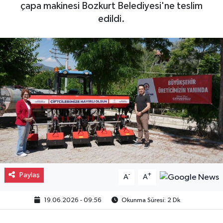
çapa makinesi Bozkurt Belediyesi'ne teslim
Gayrimenkul
edildi.
Spor
Eğitim
Paylaş
-
+
A
A
19.06.2026 - 09:56
Okunma Süresi: 2 Dk