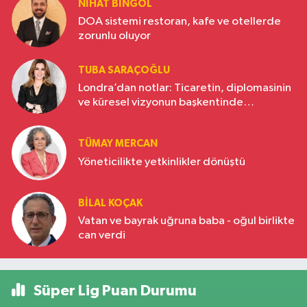
NIHAT BINGÖL
DOA sistemi restoran, kafe ve otellerde
zorunlu oluyor
TUBA SARAÇOĞLU
Londra’dan notlar: Ticaretin, diplomasinin
ve küresel vizyonun başkentinde
Türkiye’nin yükselen gücü
TÜMAY MERCAN
Yöneticilikte yetkinlikler dönüştü
BILAL KOÇAK
Vatan ve bayrak uğruna baba - oğul birlikte
can verdi
Süper Lig Puan Durumu