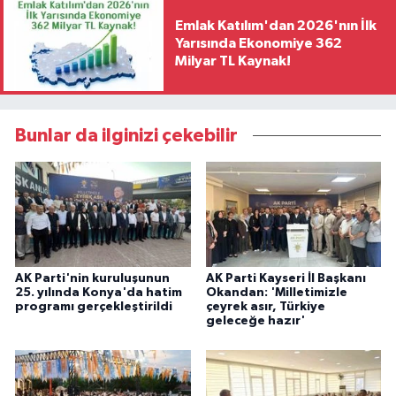
Emlak Katılım'dan 2026'nın İlk
Yarısında Ekonomiye 362
Milyar TL Kaynak!
Bunlar da ilginizi çekebilir
AK Parti'nin kuruluşunun
AK Parti Kayseri İl Başkanı
25. yılında Konya'da hatim
Okandan: 'Milletimizle
programı gerçekleştirildi
çeyrek asır, Türkiye
geleceğe hazır'