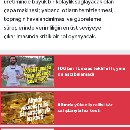
üretiminde büyük bir kolaylık sağlayacak olan
çapa makinesi; yabancı otların temizlenmesi,
toprağın havalandırılması ve gübreleme
süreçlerinde verimliliğin en üst seviyeye
çıkarılmasında kritik bir rol oynayacak.
100 bin TL maaş teklif etti, yine
de aşçı bulamadı
Altında yükseliş rallisi kâr
satışlarıyla hız kesti