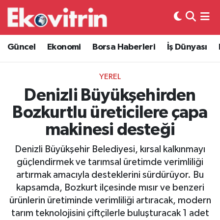
Güncel
Hava Durumu
Güncel
Ekonomi
Borsa Haberleri
İş Dünyası
Ekonomi
Trafik Durumu
YEREL
Borsa Haberleri
Süper Lig Puan Durumu ve Fikstür
Denizli Büyükşehirden
Bozkurtlu üreticilere çapa
İş Dünyası
Tüm Manşetler
makinesi desteği
Lojistik
Son Dakika Haberleri
Denizli Büyükşehir Belediyesi, kırsal kalkınmayı
güçlendirmek ve tarımsal üretimde verimliliği
Otovitrin
Haber Arşivi
artırmak amacıyla desteklerini sürdürüyor. Bu
kapsamda, Bozkurt ilçesinde mısır ve benzeri
Asayiş
ürünlerin üretiminde verimliliği artıracak, modern
tarım teknolojisini çiftçilerle buluşturacak 1 adet
Magazin