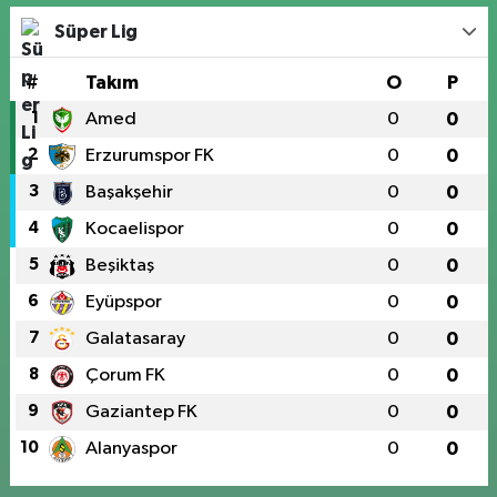
Süper Lig
#
Takım
O
P
1
Amed
0
0
2
Erzurumspor FK
0
0
3
Başakşehir
0
0
4
Kocaelispor
0
0
5
Beşiktaş
0
0
6
Eyüpspor
0
0
7
Galatasaray
0
0
8
Çorum FK
0
0
9
Gaziantep FK
0
0
10
Alanyaspor
0
0