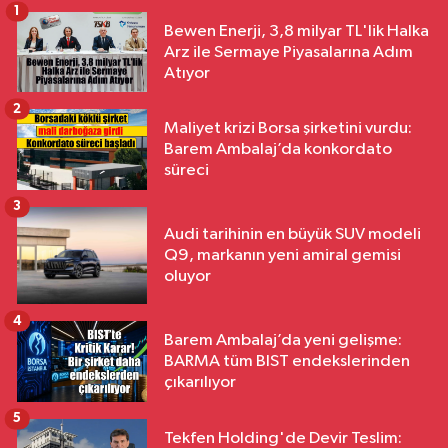
1
Bewen Enerji, 3,8 milyar TL'lik Halka
Arz ile Sermaye Piyasalarına Adım
Atıyor
2
Maliyet krizi Borsa şirketini vurdu:
Barem Ambalaj’da konkordato
süreci
3
Audi tarihinin en büyük SUV modeli
Q9, markanın yeni amiral gemisi
oluyor
4
Barem Ambalaj’da yeni gelişme:
BARMA tüm BIST endekslerinden
çıkarılıyor
5
Tekfen Holding'de Devir Teslim: