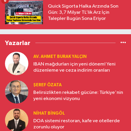
6
Quick Sigorta Halka Arzında Son
Gün: 3,7 Milyar TL’lik Arz İçin
Talepler Bugün Sona Eriyor
Yazarlar
AV. AHMET BURAK YALÇIN
IBAN mağdurları için yeni dönem! Yeni
düzenleme ve ceza indirim oranları
ŞEREF ÖZATA
Belirsizlikten rekabet gücüne: Türkiye'nin
yeni ekonomi vizyonu
NIHAT BINGÖL
DOA sistemi restoran, kafe ve otellerde
zorunlu oluyor