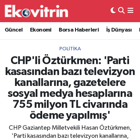
Güncel
Hava Durumu
Güncel
Ekonomi
Borsa Haberleri
İş Dünyası
Ekonomi
Trafik Durumu
POLITIKA
Borsa Haberleri
Süper Lig Puan Durumu ve Fikstür
CHP'li Öztürkmen: 'Parti
kasasından bazı televizyon
İş Dünyası
Tüm Manşetler
kanallarına, gazetelere
Lojistik
Son Dakika Haberleri
sosyal medya hesaplarına
755 milyon TL civarında
Otovitrin
Haber Arşivi
ödeme yapılmış'
Asayiş
CHP Gaziantep Milletvekili Hasan Öztürkmen,
Magazin
'Parti kasasından bazı televizyon kanallarına,