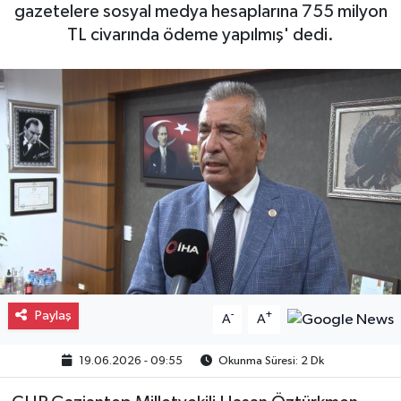
gazetelere sosyal medya hesaplarına 755 milyon
Gayrimenkul
TL civarında ödeme yapılmış' dedi.
Spor
Eğitim
Paylaş
-
+
A
A
19.06.2026 - 09:55
Okunma Süresi: 2 Dk