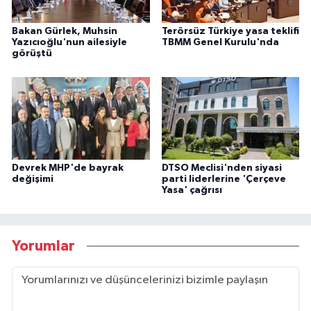
Bakan Gürlek, Muhsin
Terörsüz Türkiye yasa teklifi
Yazıcıoğlu'nun ailesiyle
TBMM Genel Kurulu'nda
görüştü
Devrek MHP'de bayrak
DTSO Meclisi'nden siyasi
değişimi
parti liderlerine 'Çerçeve
Yasa' çağrısı
Yorumlar