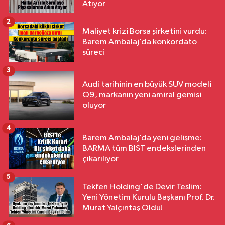
Atıyor
2
Maliyet krizi Borsa şirketini vurdu:
Barem Ambalaj’da konkordato
süreci
3
Audi tarihinin en büyük SUV modeli
Q9, markanın yeni amiral gemisi
oluyor
4
Barem Ambalaj’da yeni gelişme:
BARMA tüm BIST endekslerinden
çıkarılıyor
5
Tekfen Holding'de Devir Teslim:
Yeni Yönetim Kurulu Başkanı Prof. Dr.
Murat Yalçıntaş Oldu!