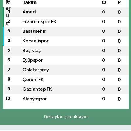
#
Takım
O
P
1
Amed
0
0
2
Erzurumspor FK
0
0
3
Başakşehir
0
0
4
Kocaelispor
0
0
5
Beşiktaş
0
0
6
Eyüpspor
0
0
7
Galatasaray
0
0
8
Çorum FK
0
0
9
Gaziantep FK
0
0
10
Alanyaspor
0
0
Detaylar için tıklayın