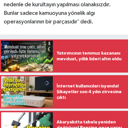
nedenle de kurultayın yapılması olanaksızdır.
Bunlar sadece kamuoyuna yönelik algı
operasyonlarının bir parçasıdır' dedi.
Yatırımcının temmuz kazananı
mevduat, yıllık lideri altın oldu
İnternet kullanıcıları isyanda!
Şikayetler son 4 yılın zirvesine
çıktı
Akaryakıtta tabela yeniden
değişiyor! Benzine gece yarısı