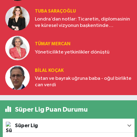
TUBA SARAÇOĞLU
Londra’dan notlar: Ticaretin, diplomasinin
ve küresel vizyonun başkentinde
Türkiye’nin yükselen gücü
TÜMAY MERCAN
Yöneticilikte yetkinlikler dönüştü
BILAL KOÇAK
Vatan ve bayrak uğruna baba - oğul birlikte
can verdi
Süper Lig Puan Durumu
Süper Lig