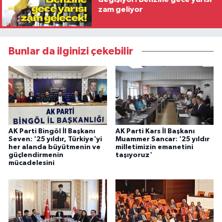
zam geliyor
Bunlar da ilginizi çekebilir
AK Parti Bingöl İl Başkanı
AK Parti Kars İl Başkanı
Seven: '25 yıldır, Türkiye'yi
Muammer Sancar: '25 yıldır
her alanda büyütmenin ve
milletimizin emanetini
güçlendirmenin
taşıyoruz'
mücadelesini