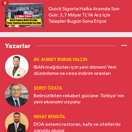
6
Quick Sigorta Halka Arzında Son
Gün: 3,7 Milyar TL’lik Arz İçin
Talepler Bugün Sona Eriyor
Yazarlar
AV. AHMET BURAK YALÇIN
IBAN mağdurları için yeni dönem! Yeni
düzenleme ve ceza indirim oranları
ŞEREF ÖZATA
Belirsizlikten rekabet gücüne: Türkiye'nin
yeni ekonomi vizyonu
NIHAT BINGÖL
DOA sistemi restoran, kafe ve otellerde
zorunlu oluyor