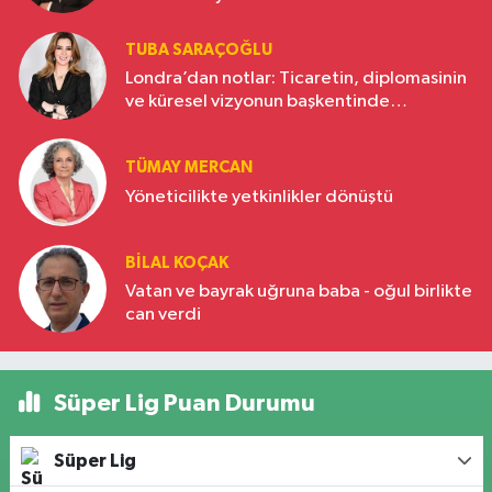
TUBA SARAÇOĞLU
Londra’dan notlar: Ticaretin, diplomasinin
ve küresel vizyonun başkentinde
Türkiye’nin yükselen gücü
TÜMAY MERCAN
Yöneticilikte yetkinlikler dönüştü
BILAL KOÇAK
Vatan ve bayrak uğruna baba - oğul birlikte
can verdi
Süper Lig Puan Durumu
Süper Lig