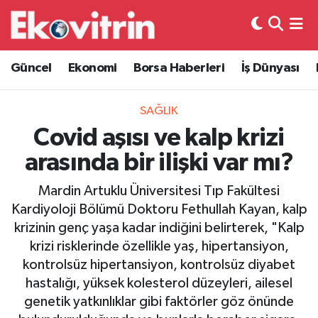
Güncel
Hava Durumu
Güncel
Ekonomi
Borsa Haberleri
İş Dünyası
Ekonomi
Trafik Durumu
SAĞLIK
Borsa Haberleri
Süper Lig Puan Durumu ve Fikstür
Covid aşısı ve kalp krizi
arasında bir ilişki var mı?
İş Dünyası
Tüm Manşetler
Mardin Artuklu Üniversitesi Tıp Fakültesi
Lojistik
Son Dakika Haberleri
Kardiyoloji Bölümü Doktoru Fethullah Kayan, kalp
krizinin genç yaşa kadar indiğini belirterek, "Kalp
Otovitrin
Haber Arşivi
krizi risklerinde özellikle yaş, hipertansiyon,
kontrolsüz hipertansiyon, kontrolsüz diyabet
Asayiş
hastalığı, yüksek kolesterol düzeyleri, ailesel
genetik yatkınlıklar gibi faktörler göz önünde
Magazin