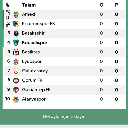
#
Takım
O
P
1
Amed
0
0
2
Erzurumspor FK
0
0
3
Başakşehir
0
0
4
Kocaelispor
0
0
5
Beşiktaş
0
0
6
Eyüpspor
0
0
7
Galatasaray
0
0
8
Çorum FK
0
0
9
Gaziantep FK
0
0
10
Alanyaspor
0
0
Detaylar için tıklayın