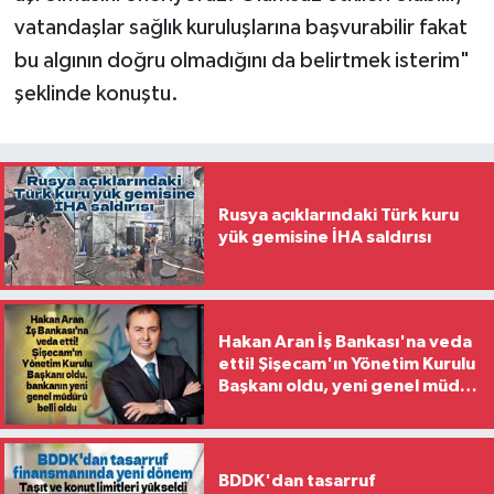
vatandaşlar sağlık kuruluşlarına başvurabilir fakat
bu algının doğru olmadığını da belirtmek isterim"
şeklinde konuştu.
Rusya açıklarındaki Türk kuru
yük gemisine İHA saldırısı
Hakan Aran İş Bankası'na veda
etti! Şişecam'ın Yönetim Kurulu
Başkanı oldu, yeni genel müdür
belli oldu
BDDK'dan tasarruf