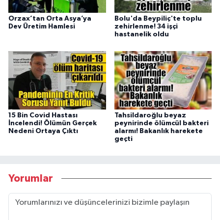
Orzax’tan Orta Asya’ya
Bolu'da Beypiliç'te toplu
Dev Üretim Hamlesi
zehirlenme! 34 işçi
hastanelik oldu
15 Bin Covid Hastası
Tahsildaroğlu beyaz
İncelendi! Ölümün Gerçek
peynirinde ölümcül bakteri
Nedeni Ortaya Çıktı
alarmı! Bakanlık harekete
geçti
Yorumlar