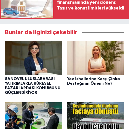
finansmanında yeni dönem:
Taşıt ve konut limitleri yükseldi
Bunlar da ilginizi çekebilir
SANOVEL ULUSLARARASI
Yaz İshallerine Karşı Çinko
YATIRIMLARLA KÜRESEL
Desteğinin Önemi Ne?
PAZARLARDAKİ KONUMUNU
GÜÇLENDİRİYOR