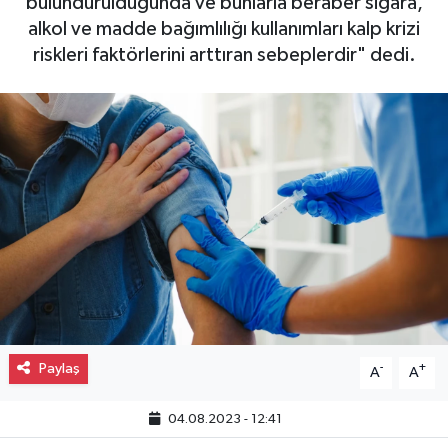
bulundurulduğunda ve bunlarla beraber sigara,
alkol ve madde bağımlılığı kullanımları kalp krizi
Gayrimenkul
riskleri faktörlerini arttıran sebeplerdir" dedi.
Spor
Eğitim
Paylaş
-
+
A
A
04.08.2023 - 12:41