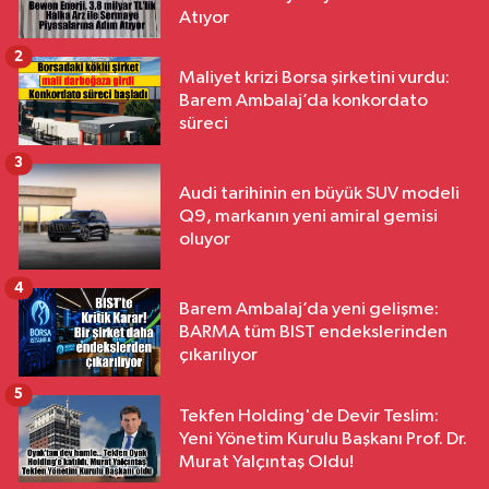
Atıyor
2
Maliyet krizi Borsa şirketini vurdu:
Barem Ambalaj’da konkordato
süreci
3
Audi tarihinin en büyük SUV modeli
Q9, markanın yeni amiral gemisi
oluyor
4
Barem Ambalaj’da yeni gelişme:
BARMA tüm BIST endekslerinden
çıkarılıyor
5
Tekfen Holding'de Devir Teslim:
Yeni Yönetim Kurulu Başkanı Prof. Dr.
Murat Yalçıntaş Oldu!