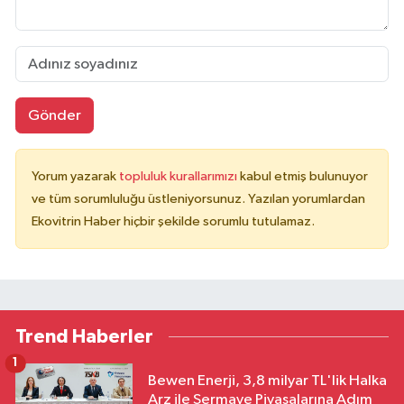
Gönder
Yorum yazarak
topluluk kurallarımızı
kabul etmiş bulunuyor
ve tüm sorumluluğu üstleniyorsunuz. Yazılan yorumlardan
Ekovitrin Haber hiçbir şekilde sorumlu tutulamaz.
Trend Haberler
1
Bewen Enerji, 3,8 milyar TL'lik Halka
Arz ile Sermaye Piyasalarına Adım