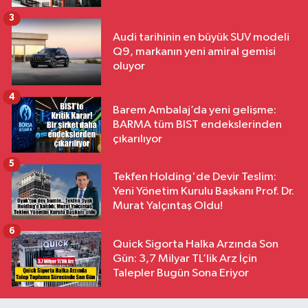
3
Audi tarihinin en büyük SUV modeli
Q9, markanın yeni amiral gemisi
oluyor
4
Barem Ambalaj’da yeni gelişme:
BARMA tüm BIST endekslerinden
çıkarılıyor
5
Tekfen Holding'de Devir Teslim:
Yeni Yönetim Kurulu Başkanı Prof. Dr.
Murat Yalçıntaş Oldu!
6
Quick Sigorta Halka Arzında Son
Gün: 3,7 Milyar TL’lik Arz İçin
Talepler Bugün Sona Eriyor