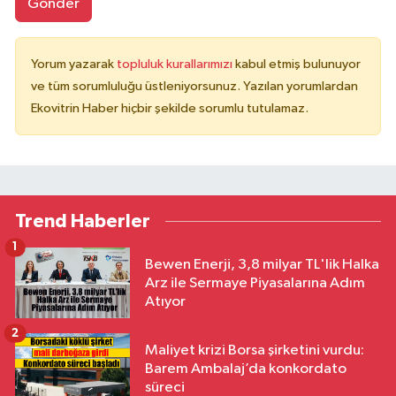
Gönder
Yorum yazarak
topluluk kurallarımızı
kabul etmiş bulunuyor
ve tüm sorumluluğu üstleniyorsunuz. Yazılan yorumlardan
Ekovitrin Haber hiçbir şekilde sorumlu tutulamaz.
Trend Haberler
1
Bewen Enerji, 3,8 milyar TL'lik Halka
Arz ile Sermaye Piyasalarına Adım
Atıyor
2
Maliyet krizi Borsa şirketini vurdu:
Barem Ambalaj’da konkordato
süreci