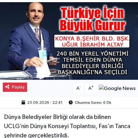
Gayrimenkul
Spor
Eğitim
Paylaş
-
+
A
A
25.06.2026 - 22:41
Okunma Süresi: 6 Dk
Dünya Belediyeler Birliği olarak da bilinen
UCLG’nin Dünya Konseyi Toplantısı, Fas’ın Tanca
şehrinde gerçekleştirildi.