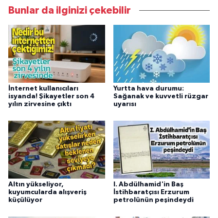
Bunlar da ilginizi çekebilir
İnternet kullanıcıları
Yurtta hava durumu:
isyanda! Şikayetler son 4
Sağanak ve kuvvetli rüzgar
yılın zirvesine çıktı
uyarısı
Altın yükseliyor,
I. Abdülhamid'in Baş
kuyumcularda alışveriş
İstihbaratçısı Erzurum
küçülüyor
petrolünün peşindeydi