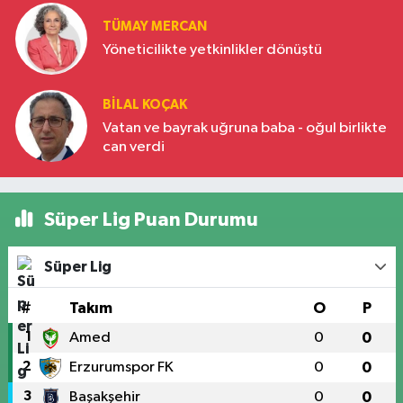
TÜMAY MERCAN
Yöneticilikte yetkinlikler dönüştü
BILAL KOÇAK
Vatan ve bayrak uğruna baba - oğul birlikte
can verdi
Süper Lig Puan Durumu
Süper Lig
#
Takım
O
P
1
Amed
0
0
2
Erzurumspor FK
0
0
3
Başakşehir
0
0