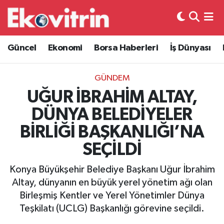
Güncel
Hava Durumu
Güncel
Ekonomi
Borsa Haberleri
İş Dünyası
Ekonomi
Trafik Durumu
GÜNDEM
Borsa Haberleri
Süper Lig Puan Durumu ve Fikstür
UĞUR İBRAHİM ALTAY,
DÜNYA BELEDİYELER
İş Dünyası
Tüm Manşetler
BİRLİĞİ BAŞKANLIĞI’NA
Lojistik
Son Dakika Haberleri
SEÇİLDİ
Otovitrin
Haber Arşivi
Konya Büyükşehir Belediye Başkanı Uğur İbrahim
Altay, dünyanın en büyük yerel yönetim ağı olan
Asayiş
Birleşmiş Kentler ve Yerel Yönetimler Dünya
Teşkilatı (UCLG) Başkanlığı görevine seçildi.
Magazin