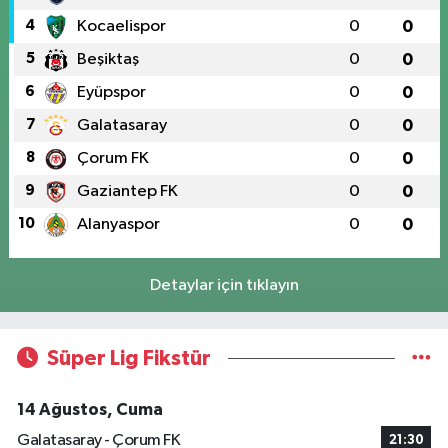
4
Kocaelispor
0
0
5
Beşiktaş
0
0
6
Eyüpspor
0
0
7
Galatasaray
0
0
8
Çorum FK
0
0
9
Gaziantep FK
0
0
10
Alanyaspor
0
0
Detaylar için tıklayın
Süper Lig Fikstür
14 Ağustos, Cuma
Galatasaray - Çorum FK
21:30