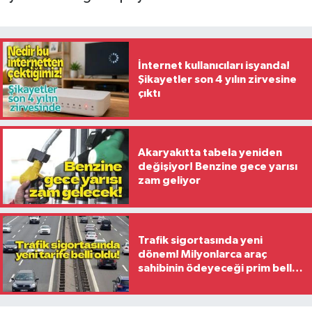
İnternet kullanıcıları isyanda!
Şikayetler son 4 yılın zirvesine
çıktı
Akaryakıtta tabela yeniden
değişiyor! Benzine gece yarısı
zam geliyor
Trafik sigortasında yeni
dönem! Milyonlarca araç
sahibinin ödeyeceği prim belli
oldu