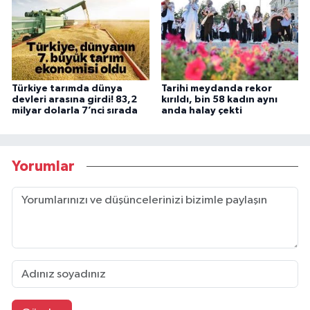
Türkiye tarımda dünya
Tarihi meydanda rekor
devleri arasına girdi! 83,2
kırıldı, bin 58 kadın aynı
milyar dolarla 7’nci sırada
anda halay çekti
Yorumlar