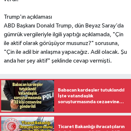
Trump'ın açıklaması
ABD Başkanı Donald Trump, dün Beyaz Saray’da
gümrük vergileriyle ilgili yaptığı açıklamada, "Çin
ile aktif olarak görüşüyor musunuz?" sorusuna,
"Çin ile adil bir anlaşma yapacağız. Adil olacak. Şu
anda her şey aktif" şeklinde cevap vermişti.
Babacan kardeşler tutuklandı!
İşte vatandaşlık
soruşturmasında cezaevine
gönderilen 32 isim
Ticaret Bakanlığı ihracatçıların