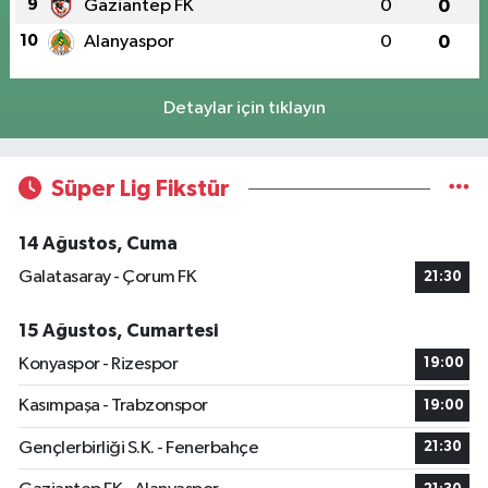
9
Gaziantep FK
0
0
10
Alanyaspor
0
0
Detaylar için tıklayın
Süper Lig Fikstür
14 Ağustos, Cuma
Galatasaray - Çorum FK
21:30
15 Ağustos, Cumartesi
Konyaspor - Rizespor
19:00
Kasımpaşa - Trabzonspor
19:00
Gençlerbirliği S.K. - Fenerbahçe
21:30