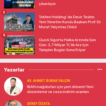
çıkarılıyor
5
Tekfen Holding'de Devir Teslim:
Yeni Yönetim Kurulu Başkanı Prof. Dr.
Murat Yalçıntaş Oldu!
6
Quick Sigorta Halka Arzında Son
Gün: 3,7 Milyar TL’lik Arz İçin
Talepler Bugün Sona Eriyor
Yazarlar
AV. AHMET BURAK YALÇIN
IBAN mağdurları için yeni dönem! Yeni
düzenleme ve ceza indirim oranları
ŞEREF ÖZATA