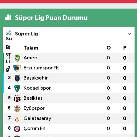
Süper Lig Puan Durumu
Süper Lig
#
Takım
O
P
1
Amed
0
0
2
Erzurumspor FK
0
0
3
Başakşehir
0
0
4
Kocaelispor
0
0
5
Beşiktaş
0
0
6
Eyüpspor
0
0
7
Galatasaray
0
0
8
Çorum FK
0
0