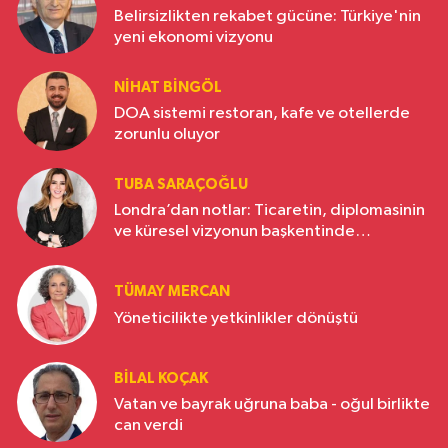
Belirsizlikten rekabet gücüne: Türkiye'nin
yeni ekonomi vizyonu
NIHAT BINGÖL
DOA sistemi restoran, kafe ve otellerde
zorunlu oluyor
TUBA SARAÇOĞLU
Londra’dan notlar: Ticaretin, diplomasinin
ve küresel vizyonun başkentinde
Türkiye’nin yükselen gücü
TÜMAY MERCAN
Yöneticilikte yetkinlikler dönüştü
BILAL KOÇAK
Vatan ve bayrak uğruna baba - oğul birlikte
can verdi