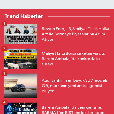
Trend Haberler
1
Bewen Enerji, 3,8 milyar TL'lik Halka
Arz ile Sermaye Piyasalarına Adım
Atıyor
2
Maliyet krizi Borsa şirketini vurdu:
Barem Ambalaj’da konkordato
süreci
3
Audi tarihinin en büyük SUV modeli
Q9, markanın yeni amiral gemisi
oluyor
4
Barem Ambalaj’da yeni gelişme:
BARMA tüm BIST endekslerinden