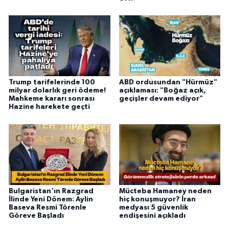
Trump tarifelerinde 100
ABD ordusundan "Hürmüz"
milyar dolarlık geri ödeme!
açıklaması: "Boğaz açık,
Mahkeme kararı sonrası
geçişler devam ediyor"
Hazine harekete geçti
Bulgaristan'ın Razgrad
Mücteba Hamaney neden
İlinde Yeni Dönem: Aylin
hiç konuşmuyor? İran
Baseva Resmi Törenle
medyası 5 güvenlik
Göreve Başladı
endişesini açıkladı