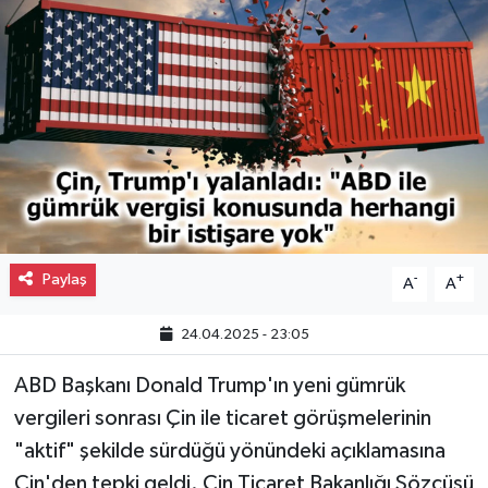
Gayrimenkul
Spor
Eğitim
Paylaş
-
+
A
A
24.04.2025 - 23:05
ABD Başkanı Donald Trump'ın yeni gümrük
vergileri sonrası Çin ile ticaret görüşmelerinin
"aktif" şekilde sürdüğü yönündeki açıklamasına
Çin'den tepki geldi. Çin Ticaret Bakanlığı Sözcüsü