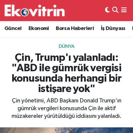
Güncel
Hava Durumu
Güncel
Ekonomi
Borsa Haberleri
İş Dünyası
Ekonomi
Trafik Durumu
DÜNYA
Borsa Haberleri
Süper Lig Puan Durumu ve Fikstür
Çin, Trump'ı yalanladı:
"ABD ile gümrük vergisi
İş Dünyası
Tüm Manşetler
konusunda herhangi bir
Lojistik
Son Dakika Haberleri
istişare yok"
Otovitrin
Haber Arşivi
Çin yönetimi, ABD Başkanı Donald Trump'ın
gümrük vergileri konusunda Çin ile aktif
Asayiş
müzakereler yürütüldüğü iddiasını yalanladı.
Magazin