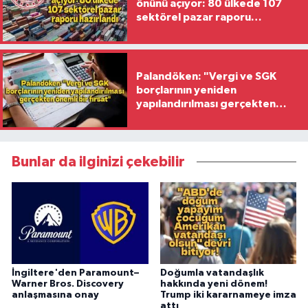
önünü açıyor: 80 ülkede 107
sektörel pazar raporu
hazırlandı
Palandöken: "Vergi ve SGK
borçlarının yeniden
yapılandırılması gerçekten
önemli bir fırsat"
Bunlar da ilginizi çekebilir
İngiltere'den Paramount–
Doğumla vatandaşlık
Warner Bros. Discovery
hakkında yeni dönem!
anlaşmasına onay
Trump iki kararnameye imza
attı