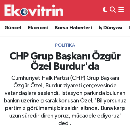
Güncel
Hava Durumu
Güncel
Ekonomi
Borsa Haberleri
İş Dünyası
Ekonomi
Trafik Durumu
POLITIKA
Borsa Haberleri
Süper Lig Puan Durumu ve Fikstür
CHP Grup Başkanı Özgür
Özel Burdur'da
İş Dünyası
Tüm Manşetler
Cumhuriyet Halk Partisi (CHP) Grup Başkanı
Lojistik
Son Dakika Haberleri
Özgür Özel, Burdur ziyareti çerçevesinde
vatandaşlara seslendi. İstasyon parkında bulunan
Otovitrin
Haber Arşivi
bankın üzerine çıkarak konuşan Özel, 'Biliyorsunuz
partimiz görülmemiş bir saldırı altında. Buna karşı
Asayiş
uzun süredir direniyoruz, mücadele ediyoruz'
dedi.
Magazin