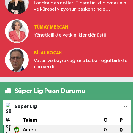
Londra’dan notlar: Ticaretin, diplomasinin
ve küresel vizyonun başkentinde
Türkiye’nin yükselen gücü
TÜMAY MERCAN
Yöneticilikte yetkinlikler dönüştü
BILAL KOÇAK
Vatan ve bayrak uğruna baba - oğul birlikte
can verdi
Süper Lig Puan Durumu
Süper Lig
#
Takım
O
P
1
Amed
0
0