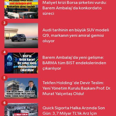
Maliyet krizi Borsa şirketini vurdu:
Barem Ambalaj’da konkordato
süreci
3
Audi tarihinin en büyük SUV modeli
Q9, markanın yeni amiral gemisi
oluyor
4
Barem Ambalaj’da yeni gelişme:
BARMA tüm BIST endekslerinden
çıkarılıyor
5
Tekfen Holding'de Devir Teslim:
Yeni Yönetim Kurulu Başkanı Prof. Dr.
Murat Yalçıntaş Oldu!
6
Quick Sigorta Halka Arzında Son
Gün: 3,7 Milyar TL’lik Arz İçin