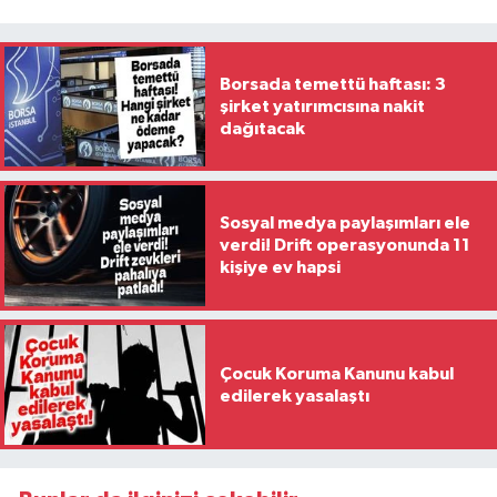
Borsada temettü haftası: 3
şirket yatırımcısına nakit
dağıtacak
Sosyal medya paylaşımları ele
verdi! Drift operasyonunda 11
kişiye ev hapsi
Çocuk Koruma Kanunu kabul
edilerek yasalaştı