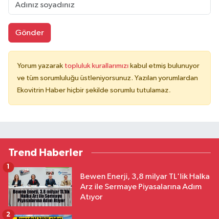
Gönder
Yorum yazarak
topluluk kurallarımızı
kabul etmiş bulunuyor
ve tüm sorumluluğu üstleniyorsunuz. Yazılan yorumlardan
Ekovitrin Haber hiçbir şekilde sorumlu tutulamaz.
Trend Haberler
1
Bewen Enerji, 3,8 milyar TL'lik Halka
Arz ile Sermaye Piyasalarına Adım
Atıyor
2