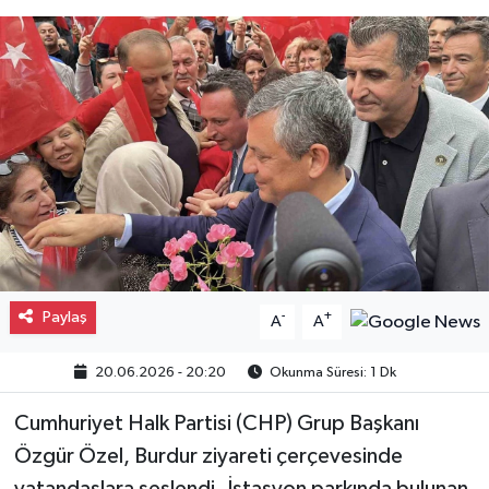
Gayrimenkul
Spor
Eğitim
Paylaş
-
+
A
A
20.06.2026 - 20:20
Okunma Süresi: 1 Dk
Cumhuriyet Halk Partisi (CHP) Grup Başkanı
Özgür Özel, Burdur ziyareti çerçevesinde
vatandaşlara seslendi. İstasyon parkında bulunan