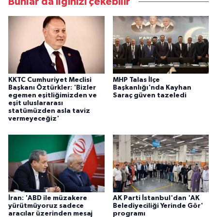
Bunlar da ilginizi çekebilir
KKTC Cumhuriyet Meclisi
MHP Talas İlçe
Başkanı Öztürkler: 'Bizler
Başkanlığı'nda Kayhan
egemen eşitliğimizden ve
Saraç güven tazeledi
eşit uluslararası
statümüzden asla taviz
vermeyeceğiz'
İran: 'ABD ile müzakere
AK Parti İstanbul'dan 'AK
yürütmüyoruz sadece
Belediyeciliği Yerinde Gör'
aracılar üzerinden mesaj
programı