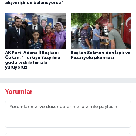
alışverişinde bulunuyoruz'
AK Parti Adana İl Başkanı
Başkan Sekmen'den İspir ve
Özkan: ''Türkiye Yüzyılına
Pazaryolu çıkarması
güçlü teşkilatımızla
yürüyoruz'
Yorumlar