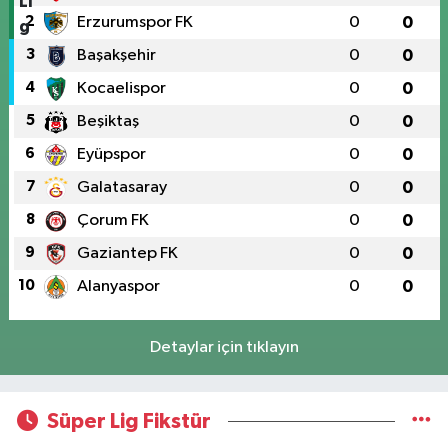
2
Erzurumspor FK
0
0
3
Başakşehir
0
0
4
Kocaelispor
0
0
5
Beşiktaş
0
0
6
Eyüpspor
0
0
7
Galatasaray
0
0
8
Çorum FK
0
0
9
Gaziantep FK
0
0
10
Alanyaspor
0
0
Detaylar için tıklayın
Süper Lig Fikstür