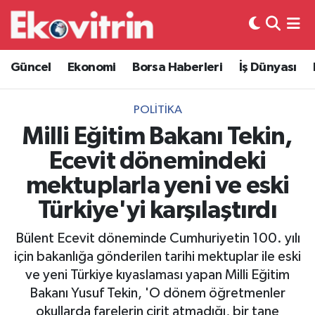
Güncel
Hava Durumu
Güncel
Ekonomi
Borsa Haberleri
İş Dünyası
Ekonomi
Trafik Durumu
POLITIKA
Borsa Haberleri
Süper Lig Puan Durumu ve Fikstür
Milli Eğitim Bakanı Tekin,
Ecevit dönemindeki
İş Dünyası
Tüm Manşetler
mektuplarla yeni ve eski
Lojistik
Son Dakika Haberleri
Türkiye'yi karşılaştırdı
Otovitrin
Haber Arşivi
Bülent Ecevit döneminde Cumhuriyetin 100. yılı
için bakanlığa gönderilen tarihi mektuplar ile eski
Asayiş
ve yeni Türkiye kıyaslaması yapan Milli Eğitim
Bakanı Yusuf Tekin, 'O dönem öğretmenler
Magazin
okullarda farelerin cirit atmadığı, bir tane