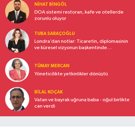
NIHAT BINGÖL
DOA sistemi restoran, kafe ve otellerde
zorunlu oluyor
TUBA SARAÇOĞLU
Londra’dan notlar: Ticaretin, diplomasinin
ve küresel vizyonun başkentinde
Türkiye’nin yükselen gücü
TÜMAY MERCAN
Yöneticilikte yetkinlikler dönüştü
BILAL KOÇAK
Vatan ve bayrak uğruna baba - oğul birlikte
can verdi