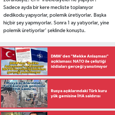
Sadece ayda bir kere mecliste toplanıyor
dedikodu yapıyorlar, polemik üretiyorlar. Başka
hiçbir şey yapmıyorlar. Sonra 1 ay yatıyorlar, yine
polemik üretiyorlar' şeklinde konuştu.
DMM'den "Mekke Anlaşması"
açıklaması: NATO ile çeliştiği
iddiaları gerçeği yansıtmıyor
Rusya açıklarındaki Türk kuru
yük gemisine İHA saldırısı