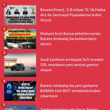
1
Bewen Enerji, 3,8 milyar TL'lik Halka
Arz ile Sermaye Piyasalarına Adım
Atıyor
2
Maliyet krizi Borsa şirketini vurdu:
Barem Ambalaj’da konkordato
süreci
3
Audi tarihinin en büyük SUV modeli
Q9, markanın yeni amiral gemisi
oluyor
4
Barem Ambalaj’da yeni gelişme:
BARMA tüm BIST endekslerinden
çıkarılıyor
5
Tekfen Holding'de Devir Teslim: