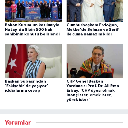
Bakan Kurum'un katılımıyla
Cumhurbaşkanı Erdoğan,
Hatay'da 8 bin 500 hak
Mekke'de Selman ve Şerif
sahibinin konutu belirlendi
ile cuma namazını kıldı
Başkan Subaşı'ndan
CHP Genel Başkan
'Eskişehir'de yaşıyor'
Yardımcısı Prof. Dr. Ali Rıza
iddialarına cevap
Erbay, 'CHP üyesi olmak
inanç ister, emek ister,
yürek ister'
Yorumlar