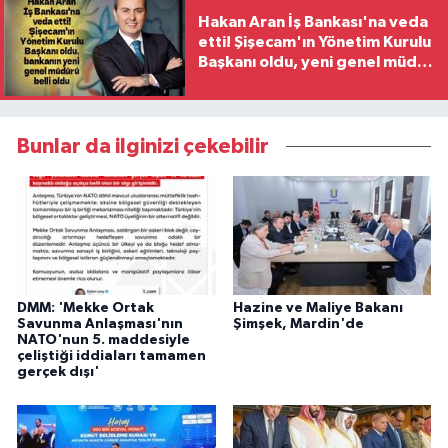
Hakan Aran İş Bankası'na veda
etti! Şişecam'ın Yönetim Kurulu
Başkanı oldu, yeni genel müdür
belli oldu
Bunlar da ilginizi çekebilir
DMM: 'Mekke Ortak
Hazine ve Maliye Bakanı
Savunma Anlaşması'nın
Şimşek, Mardin'de
NATO'nun 5. maddesiyle
çeliştiği iddiaları tamamen
gerçek dışı'