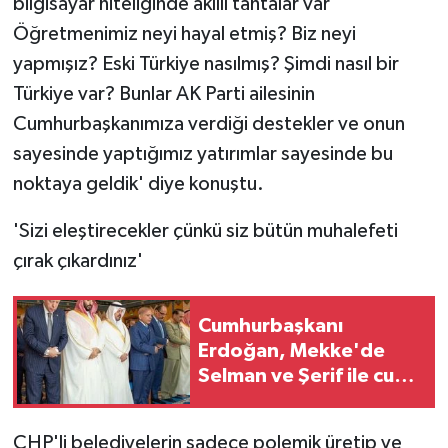
bilgisayar niteliğinde akıllı tahtalar var
Öğretmenimiz neyi hayal etmiş? Biz neyi
yapmışız? Eski Türkiye nasılmış? Şimdi nasıl bir
Türkiye var? Bunlar AK Parti ailesinin
Cumhurbaşkanımıza verdiği destekler ve onun
sayesinde yaptığımız yatırımlar sayesinde bu
noktaya geldik' diye konuştu.
'Sizi eleştirecekler çünkü siz bütün muhalefeti
çırak çıkardınız'
Cumhurbaşkanı
Erdoğan, Mekke'de
Selman ve Şerif ile cuma
namazını kıldı
CHP'li belediyelerin sadece polemik üretip ve