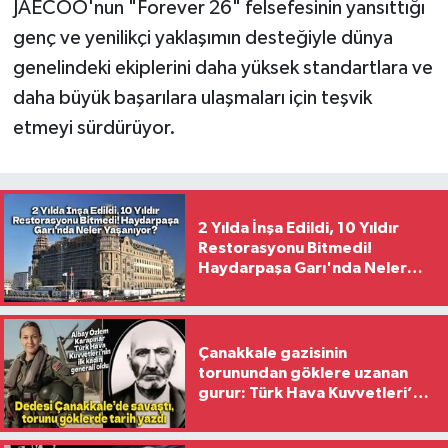
JAECOO'nun "Forever 26" felsefesinin yansıttığı
genç ve yenilikçi yaklaşımın desteğiyle dünya
genelindeki ekiplerini daha yüksek standartlara ve
daha büyük başarılara ulaşmaları için teşvik
etmeyi sürdürüyor.
2 Yılda İnşa Edildi, 10 Yıldır
Restorasyonu Bitmedi!
Haydarpaşa Garı'nda Neler
Yaşanıyor?
Çanakkale gazisinin
torunundan göklere uzanan
gurur: Türk Hava Kuvvetleri’nin
ilk kadın generali oldu