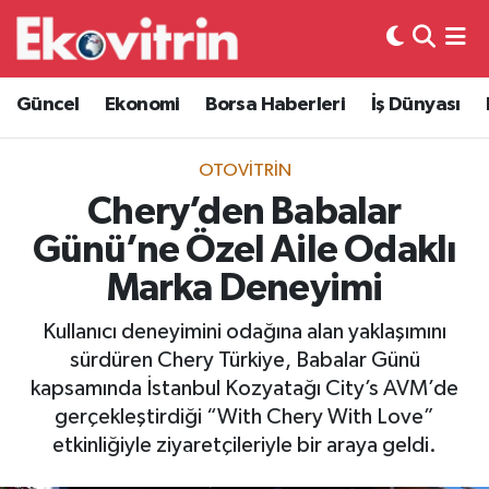
Güncel
Hava Durumu
Güncel
Ekonomi
Borsa Haberleri
İş Dünyası
Ekonomi
Trafik Durumu
OTOVITRIN
Borsa Haberleri
Süper Lig Puan Durumu ve Fikstür
Chery’den Babalar
Günü’ne Özel Aile Odaklı
İş Dünyası
Tüm Manşetler
Marka Deneyimi
Lojistik
Son Dakika Haberleri
Kullanıcı deneyimini odağına alan yaklaşımını
sürdüren Chery Türkiye, Babalar Günü
Otovitrin
Haber Arşivi
kapsamında İstanbul Kozyatağı City’s AVM’de
gerçekleştirdiği “With Chery With Love”
Asayiş
etkinliğiyle ziyaretçileriyle bir araya geldi.
Magazin