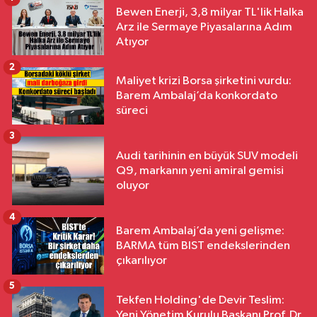
Bewen Enerji, 3,8 milyar TL'lik Halka
Arz ile Sermaye Piyasalarına Adım
Atıyor
2
Maliyet krizi Borsa şirketini vurdu:
Barem Ambalaj’da konkordato
süreci
3
Audi tarihinin en büyük SUV modeli
Q9, markanın yeni amiral gemisi
oluyor
4
Barem Ambalaj’da yeni gelişme:
BARMA tüm BIST endekslerinden
çıkarılıyor
5
Tekfen Holding'de Devir Teslim:
Yeni Yönetim Kurulu Başkanı Prof. Dr.