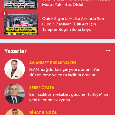
Murat Yalçıntaş Oldu!
6
Quick Sigorta Halka Arzında Son
Gün: 3,7 Milyar TL’lik Arz İçin
Talepler Bugün Sona Eriyor
Yazarlar
AV. AHMET BURAK YALÇIN
IBAN mağdurları için yeni dönem! Yeni
düzenleme ve ceza indirim oranları
ŞEREF ÖZATA
Belirsizlikten rekabet gücüne: Türkiye'nin
yeni ekonomi vizyonu
NIHAT BINGÖL