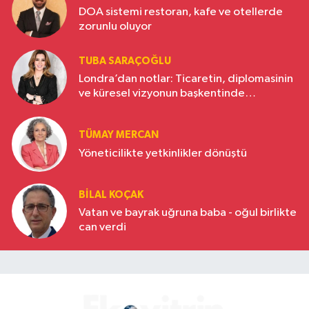
DOA sistemi restoran, kafe ve otellerde
zorunlu oluyor
TUBA SARAÇOĞLU
Londra’dan notlar: Ticaretin, diplomasinin
ve küresel vizyonun başkentinde
Türkiye’nin yükselen gücü
TÜMAY MERCAN
Yöneticilikte yetkinlikler dönüştü
BILAL KOÇAK
Vatan ve bayrak uğruna baba - oğul birlikte
can verdi