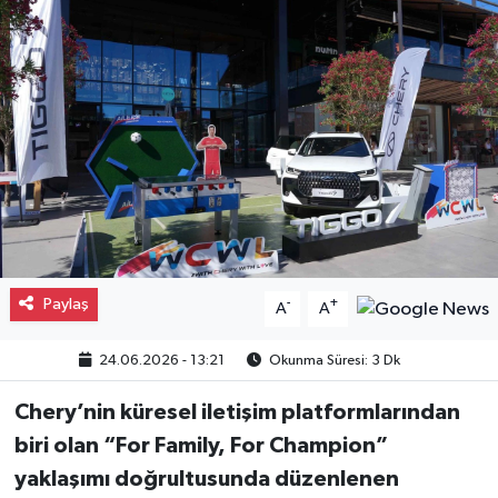
Gayrimenkul
Spor
Eğitim
Paylaş
-
+
A
A
24.06.2026 - 13:21
Okunma Süresi: 3 Dk
Chery’nin küresel iletişim platformlarından
biri olan “For Family, For Champion”
yaklaşımı doğrultusunda düzenlenen