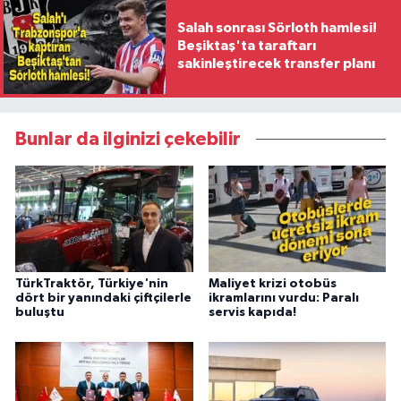
Salah sonrası Sörloth hamlesi!
Beşiktaş'ta taraftarı
sakinleştirecek transfer planı
Bunlar da ilginizi çekebilir
TürkTraktör, Türkiye'nin
Maliyet krizi otobüs
dört bir yanındaki çiftçilerle
ikramlarını vurdu: Paralı
buluştu
servis kapıda!