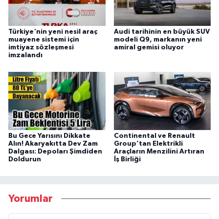
Türkiye'nin yeni nesil araç
Audi tarihinin en büyük SUV
muayene sistemi için
modeli Q9, markanın yeni
imtiyaz sözleşmesi
amiral gemisi oluyor
imzalandı
Bu Gece Yarısını Dikkate
Continental ve Renault
Alın! Akaryakıtta Dev Zam
Group’tan Elektrikli
Dalgası: Depoları Şimdiden
Araçların Menzilini Artıran
Doldurun
İş Birliği
Yorumlar