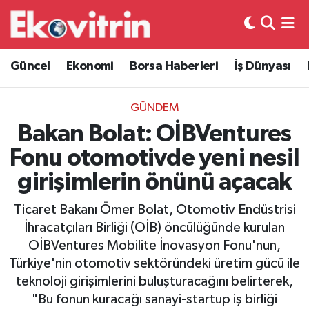
Güncel
Hava Durumu
Güncel
Ekonomi
Borsa Haberleri
İş Dünyası
Ekonomi
Trafik Durumu
GÜNDEM
Borsa Haberleri
Süper Lig Puan Durumu ve Fikstür
Bakan Bolat: OİBVentures
Fonu otomotivde yeni nesil
İş Dünyası
Tüm Manşetler
girişimlerin önünü açacak
Lojistik
Son Dakika Haberleri
Ticaret Bakanı Ömer Bolat, Otomotiv Endüstrisi
İhracatçıları Birliği (OİB) öncülüğünde kurulan
Otovitrin
Haber Arşivi
OİBVentures Mobilite İnovasyon Fonu'nun,
Türkiye'nin otomotiv sektöründeki üretim gücü ile
Asayiş
teknoloji girişimlerini buluşturacağını belirterek,
"Bu fonun kuracağı sanayi-startup iş birliği
Magazin