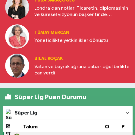
TUBA SARAÇOĞLU
Londra’dan notlar: Ticaretin, diplomasinin
ve küresel vizyonun başkentinde
Türkiye’nin yükselen gücü
TÜMAY MERCAN
Yöneticilikte yetkinlikler dönüştü
BILAL KOÇAK
Vatan ve bayrak uğruna baba - oğul birlikte
can verdi
Süper Lig Puan Durumu
Süper Lig
#
Takım
O
P