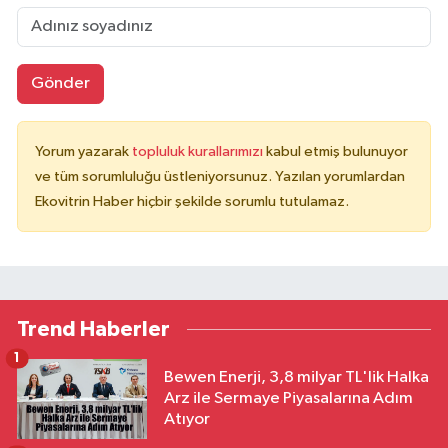
Gönder
Yorum yazarak
topluluk kurallarımızı
kabul etmiş bulunuyor
ve tüm sorumluluğu üstleniyorsunuz. Yazılan yorumlardan
Ekovitrin Haber hiçbir şekilde sorumlu tutulamaz.
Trend Haberler
1
Bewen Enerji, 3,8 milyar TL'lik Halka
Arz ile Sermaye Piyasalarına Adım
Atıyor