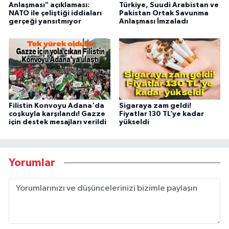
Anlaşması" açıklaması:
Türkiye, Suudi Arabistan ve
NATO ile çeliştiği iddiaları
Pakistan Ortak Savunma
gerçeği yansıtmıyor
Anlaşması İmzaladı
Filistin Konvoyu Adana'da
Sigaraya zam geldi!
coşkuyla karşılandı! Gazze
Fiyatlar 130 TL’ye kadar
için destek mesajları verildi
yükseldi
Yorumlar