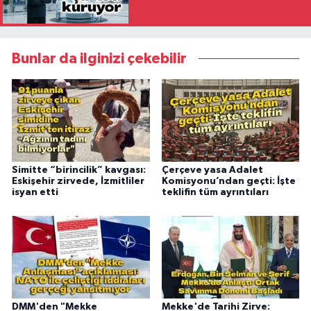
Bunlar da ilginizi çekebilir
Simitte “birincilik” kavgası:
Çerçeve yasa Adalet
Eskişehir zirvede, İzmitliler
Komisyonu’ndan geçti: İşte
isyan etti
teklifin tüm ayrıntıları
DMM'den "Mekke
Mekke'de Tarihi Zirve: