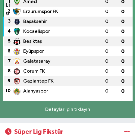
1
Amed
0
0
2
Erzurumspor FK
0
0
3
Başakşehir
0
0
4
Kocaelispor
0
0
5
Beşiktaş
0
0
6
Eyüpspor
0
0
7
Galatasaray
0
0
8
Çorum FK
0
0
9
Gaziantep FK
0
0
10
Alanyaspor
0
0
Detaylar için tıklayın
Süper Lig Fikstür