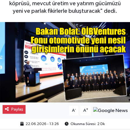
köprüsü, mevcut üretim ve yatırım gücümüzü
Gayrimenkul
yeni ve parlak fikirlerle buluşturacak" dedi.
Spor
Eğitim
Paylaş
-
+
A
A
22.06.2026 - 13:26
Okunma Süresi: 2 Dk