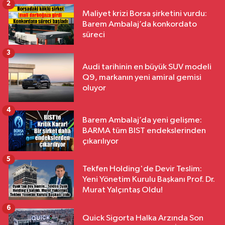
2
Maliyet krizi Borsa şirketini vurdu:
Barem Ambalaj’da konkordato
süreci
3
Audi tarihinin en büyük SUV modeli
Q9, markanın yeni amiral gemisi
oluyor
4
Barem Ambalaj’da yeni gelişme:
BARMA tüm BIST endekslerinden
çıkarılıyor
5
Tekfen Holding'de Devir Teslim:
Yeni Yönetim Kurulu Başkanı Prof. Dr.
Murat Yalçıntaş Oldu!
6
Quick Sigorta Halka Arzında Son