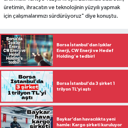
üretimin, ihracatın ve teknolojinin yüzyılı yapmak
için çalışmalarımızı sürdürüyoruz" diye konuştu.
Borsa İstanbul'dan Işıklar
Enerji, CW Enerji ve Hedef
Holding'e tedbir!
Borsa İstanbul’da 3 şirket 1
trilyon TL’yi aştı
Baykar’dan havacılıkta yeni
hamle: Kargo şirketi kuruluyor