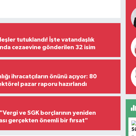
şler tutuklandı! İşte vatandaşlık
nda cezaevine gönderilen 32 isim
lığı ihracatçıların önünü açıyor: 80
ektörel pazar raporu hazırlandı
"Vergi ve SGK borçlarının yeniden
ası gerçekten önemli bir fırsat"