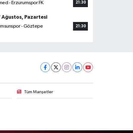
ed - Erzurumspor FK
21:30
7 Ağustos, Pazartesi
msunspor - Göztepe
21:30
Tüm Manşetler