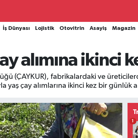
İş Dünyası
Lojistik
Otovitrin
Asayiş
Magazin
y alımına ikinci k
üğü (ÇAYKUR), fabrikalardaki ve üreticile
a yaş çay alımlarına ikinci kez bir günlük 
T
1