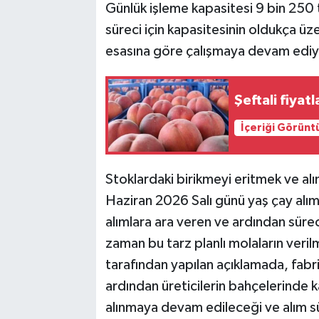
Günlük işleme kapasitesi 9 bin 250 
süreci için kapasitesinin oldukça ü
esasına göre çalışmaya devam ediy
Şeftali fiyat
İçeriği Görünt
Stoklardaki birikmeyi eritmek ve alı
Haziran 2026 Salı günü yaş çay alımı
alımlara ara veren ve ardından sür
zaman bu tarz planlı molaların veril
tarafından yapılan açıklamada, fabri
ardından üreticilerin bahçelerinde k
alınmaya devam edileceği ve alım sü