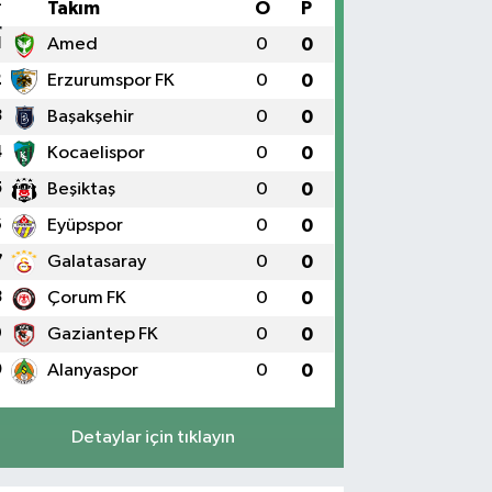
#
Takım
O
P
1
Amed
0
0
2
Erzurumspor FK
0
0
3
Başakşehir
0
0
4
Kocaelispor
0
0
5
Beşiktaş
0
0
6
Eyüpspor
0
0
7
Galatasaray
0
0
8
Çorum FK
0
0
9
Gaziantep FK
0
0
0
Alanyaspor
0
0
Detaylar için tıklayın