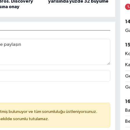
Bros. Discovery
yarısında yüzde 32 büyüme
sına onay
1
Ga
1
Ko
Ka
Ge
Ga
1
Ba
tmiş bulunuyor ve tüm sorumluluğu üstleniyorsunuz.
 şekilde sorumlu tutulamaz.
Be