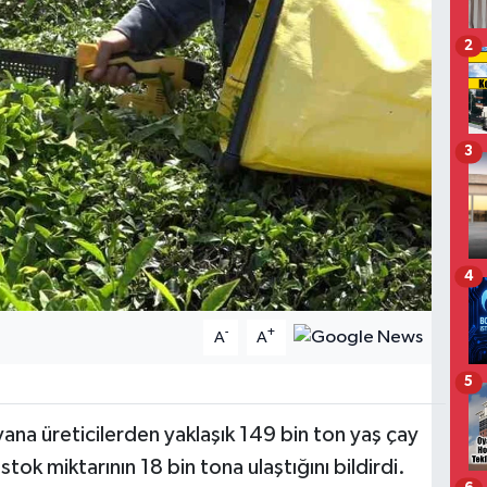
2
3
4
-
+
A
A
5
a üreticilerden yaklaşık 149 bin ton yaş çay
ok miktarının 18 bin tona ulaştığını bildirdi.