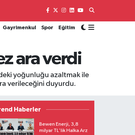
Gayrimenkul
Spor
Eğitim
ez ara verdi
rdeki yoğunluğu azaltmak ile
ara verileceğini duyurdu.
rend Haberler
Bewen Enerji, 3,8
milyar TL'lik Halka Arz