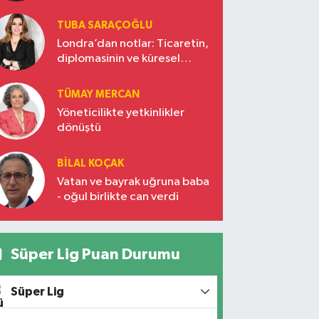
TUBA SARAÇOĞLU
Londra’dan notlar: Ticaretin,
diplomasinin ve küresel
vizyonun başkentinde
Türkiye’nin yükselen gücü
TÜMAY MERCAN
Yöneticilikte yetkinlikler
dönüştü
BILAL KOÇAK
Vatan ve bayrak uğruna baba
- oğul birlikte can verdi
Süper Lig Puan Durumu
Süper Lig