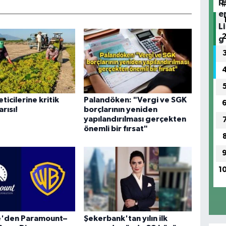
ticilerine kritik
Palandöken: "Vergi ve SGK
rısı!
borçlarının yeniden
yapılandırılması gerçekten
önemli bir fırsat"
1
re'den Paramount–
Şekerbank'tan yılın ilk