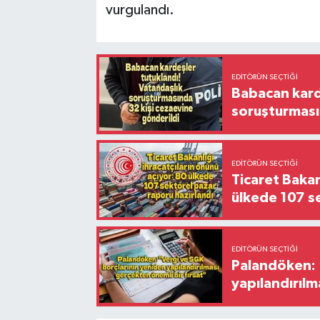
vurgulandı.
EDITÖRÜN SEÇTIĞI
Babacan karde
soruşturması
EDITÖRÜN SEÇTIĞI
Ticaret Bakan
ülkede 107 s
EDITÖRÜN SEÇTIĞI
Palandöken: 
yapılandırılm