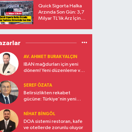
Yalçıntaş Oldu!
Quick Sigorta Halka
Arzında Son Gün: 3,7
Milyar TL’lik Arz İçin
Talepler Bugün Sona
Eriyor
azarlar
AV. AHMET BURAK YALÇIN
IBAN mağdurları için yeni
dönem! Yeni düzenleme ve
ceza indirim oranları
ŞEREF ÖZATA
Belirsizlikten rekabet
gücüne: Türkiye'nin yeni
ekonomi vizyonu
NIHAT BINGÖL
DOA sistemi restoran, kafe
ve otellerde zorunlu oluyor