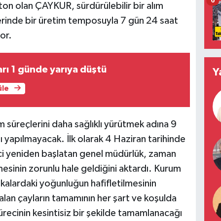
6
ton olan ÇAYKUR, sürdürülebilir bir alım
zerinde bir üretim temposuyla 7 gün 24 saat
or.
ları 1 günde yarıya düştü
Y
üle
m süreçlerini daha sağlıklı yürütmek adına 9
 yapılmayacak. İlk olarak 4 Haziran tarihinde
eci yeniden başlatan genel müdürlük, zaman
mesinin zorunlu hale geldiğini aktardı. Kurum
kalardaki yoğunluğun hafifletilmesinin
alan çayların tamamının her şart ve koşulda
recinin kesintisiz bir şekilde tamamlanacağı