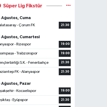
Süper Lig Fikstür
4 Ağustos, Cuma
latasaray - Çorum FK
21:30
5 Ağustos, Cumartesi
nyaspor - Rizespor
19:00
sımpaşa - Trabzonspor
19:00
nçlerbirliği S.K. - Fenerbahçe
21:30
ziantep FK - Alanyaspor
21:30
6 Ağustos, Pazar
şakşehir - Kocaelispor
19:00
şiktaş - Eyüpspor
21:30