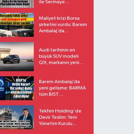
ile Sermaye
Piyasalarına Adım
Atıyor
Maliyet krizi Borsa
şirketini vurdu: Barem
Ambalaj’da
konkordato süreci
Audi tarihinin en
büyük SUV modeli
Q9, markanın yeni
amiral gemisi oluyor
Barem Ambalaj’da
yeni gelişme: BARMA
tüm BIST
endekslerinden
çıkarılıyor
Tekfen Holding'de
Devir Teslim: Yeni
Yönetim Kurulu
Başkanı Prof. Dr. Murat