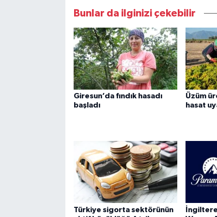
Bunlar da ilginizi çekebilir
Giresun’da fındık hasadı
Üzüm üre
başladı
hasat uya
Türkiye sigorta sektörünün
İngilte