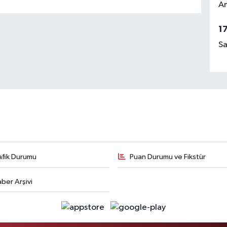
Am
1
Sa
afik Durumu
Puan Durumu ve Fikstür
ber Arşivi