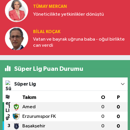
TÜMAY MERCAN
Yöneticilikte yetkinlikler dönüştü
BILAL KOÇAK
Vatan ve bayrak uğruna baba - oğul birlikte
can verdi
Süper Lig Puan Durumu
Süper Lig
#
Takım
O
P
1
Amed
0
0
2
Erzurumspor FK
0
0
3
Başakşehir
0
0