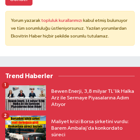
Yorum yazarak
topluluk kurallarımızı
kabul etmiş bulunuyor
ve tüm sorumluluğu üstleniyorsunuz. Yazılan yorumlardan
Ekovitrin Haber hiçbir şekilde sorumlu tutulamaz.
Trend Haberler
1
Bewen Enerji, 3,8 milyar TL'lik Halka
Arz ile Sermaye Piyasalarına Adım
Atıyor
2
Maliyet krizi Borsa şirketini vurdu:
Barem Ambalaj’da konkordato
süreci