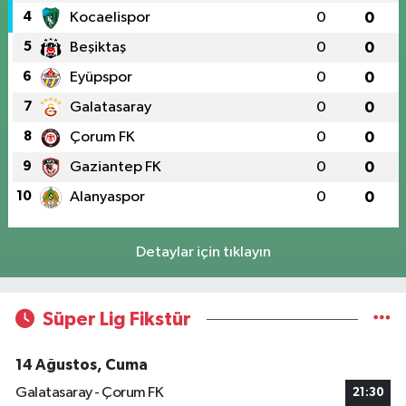
4
Kocaelispor
0
0
5
Beşiktaş
0
0
6
Eyüpspor
0
0
7
Galatasaray
0
0
8
Çorum FK
0
0
9
Gaziantep FK
0
0
10
Alanyaspor
0
0
Detaylar için tıklayın
Süper Lig Fikstür
14 Ağustos, Cuma
Galatasaray - Çorum FK
21:30