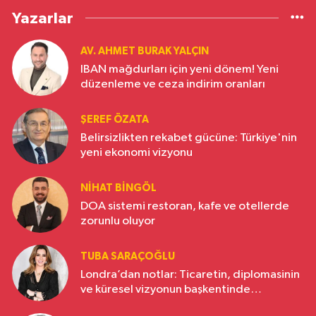
Yazarlar
AV. AHMET BURAK YALÇIN
IBAN mağdurları için yeni dönem! Yeni
düzenleme ve ceza indirim oranları
ŞEREF ÖZATA
Belirsizlikten rekabet gücüne: Türkiye'nin
yeni ekonomi vizyonu
NIHAT BINGÖL
DOA sistemi restoran, kafe ve otellerde
zorunlu oluyor
TUBA SARAÇOĞLU
Londra’dan notlar: Ticaretin, diplomasinin
ve küresel vizyonun başkentinde
Türkiye’nin yükselen gücü