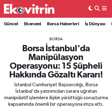
Güncel
Hava Durumu
Güncel
Ekonomi
Borsa Haberleri
İş Dünyası
Ekonomi
Trafik Durumu
BORSA
Borsa Haberleri
Süper Lig Puan Durumu ve Fikstür
Borsa İstanbul'da
Manipülasyon
İş Dünyası
Tüm Manşetler
Operasyonu: 15 Şüpheli
Lojistik
Son Dakika Haberleri
Hakkında Gözaltı Kararı!
Otovitrin
Haber Arşivi
İstanbul Cumhuriyet Başsavcılığı, Borsa
İstanbul'da yatırımcıları zarara uğratan
Asayiş
manipülatif işlemlere ilişkin yürüttüğü soruşturma
kapsamında önemli bir operasyona imza attı.
Magazin