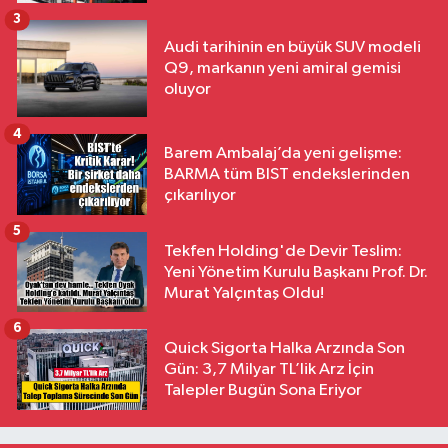
3
Audi tarihinin en büyük SUV modeli
Q9, markanın yeni amiral gemisi
oluyor
4
Barem Ambalaj’da yeni gelişme:
BARMA tüm BIST endekslerinden
çıkarılıyor
5
Tekfen Holding'de Devir Teslim:
Yeni Yönetim Kurulu Başkanı Prof. Dr.
Murat Yalçıntaş Oldu!
6
Quick Sigorta Halka Arzında Son
Gün: 3,7 Milyar TL’lik Arz İçin
Talepler Bugün Sona Eriyor