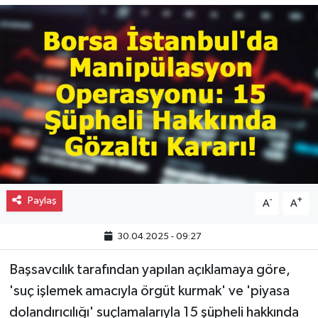
Gayrimenkul
Spor
Eğitim
Paylaş
-
+
A
A
30.04.2025 - 09:27
Başsavcılık tarafından yapılan açıklamaya göre,
'suç işlemek amacıyla örgüt kurmak' ve 'piyasa
dolandırıcılığı' suçlamalarıyla 15 şüpheli hakkında