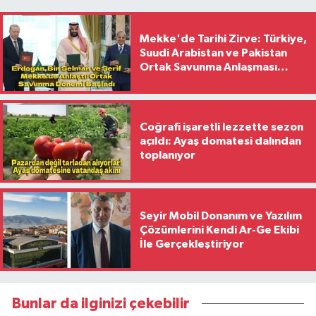
Mekke'de Tarihi Zirve: Türkiye,
Suudi Arabistan ve Pakistan
Ortak Savunma Anlaşması
İmzaladı
Coğrafi işaretli lezzette sezon
açıldı: Ayaş domatesi dalından
toplanıyor
Seyir Mobil Donanım ve Yazılım
Çözümlerini Kendi Ar-Ge Ekibi
İle Gerçekleştiriyor
Bunlar da ilginizi çekebilir