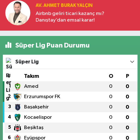
AV. AHMET BURAK YALÇIN
Airbnb geliri ticari kazanç mı?
Danıştay’dan emsal karar!
Süper Lig Puan Durumu
Süper Lig
#
Takım
O
P
1
Amed
0
0
2
Erzurumspor FK
0
0
3
Başakşehir
0
0
4
Kocaelispor
0
0
5
Beşiktaş
0
0
6
Eyüpspor
0
0