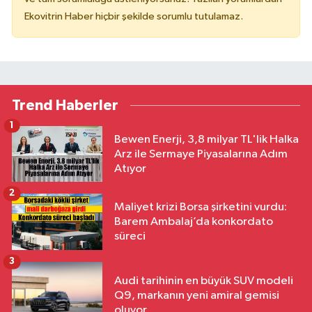
Ekovitrin Haber hiçbir şekilde sorumlu tutulamaz.
Trend Haberler
1
Bewen Enerji, 3,8 milyar TL'lik Halka
Arz ile Sermaye Piyasalarına Adım
Atıyor
2
Maliyet krizi Borsa şirketini vurdu:
Barem Ambalaj’da konkordato
süreci
3
Audi tarihinin en büyük SUV modeli
Q9, markanın yeni amiral gemisi
oluyor