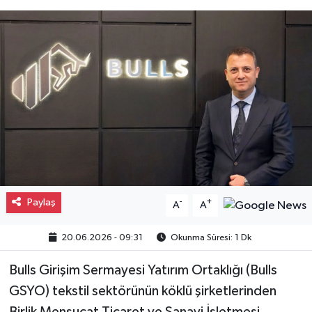
Gayrimenkul
Spor
Eğitim
Paylaş
-
+
A
A
20.06.2026 - 09:31
Okunma Süresi: 1 Dk
Bulls Girişim Sermayesi Yatırım Ortaklığı (Bulls
GSYO) tekstil sektörünün köklü şirketlerinden
Birlik Mensucat Ticaret ve Sanayi İşletmesi