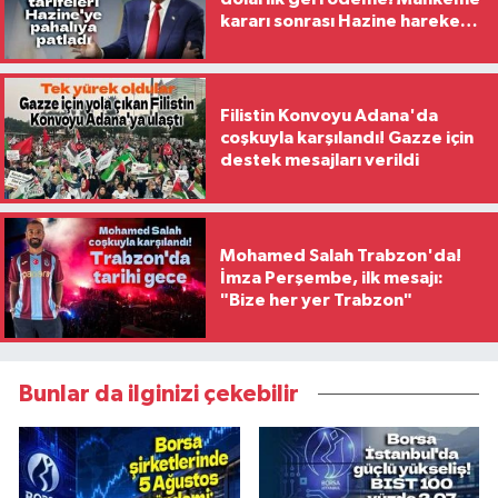
kararı sonrası Hazine harekete
geçti
Filistin Konvoyu Adana'da
coşkuyla karşılandı! Gazze için
destek mesajları verildi
Mohamed Salah Trabzon'da!
İmza Perşembe, ilk mesajı:
"Bize her yer Trabzon"
Bunlar da ilginizi çekebilir