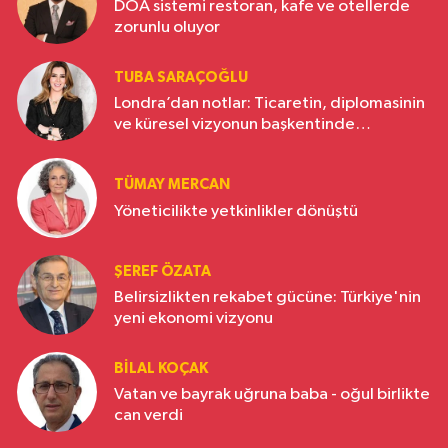
DOA sistemi restoran, kafe ve otellerde
zorunlu oluyor
TUBA SARAÇOĞLU
Londra’dan notlar: Ticaretin, diplomasinin
ve küresel vizyonun başkentinde
Türkiye’nin yükselen gücü
TÜMAY MERCAN
Yöneticilikte yetkinlikler dönüştü
ŞEREF ÖZATA
Belirsizlikten rekabet gücüne: Türkiye'nin
yeni ekonomi vizyonu
BILAL KOÇAK
Vatan ve bayrak uğruna baba - oğul birlikte
can verdi