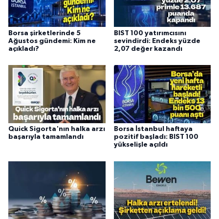
Borsa şirketlerinde 5
BIST 100 yatırımcısını
Ağustos gündemi: Kim ne
sevindirdi: Endeks yüzde
açıkladı?
2,07 değer kazandı
Quick Sigorta'nın halka arzı
Borsa İstanbul haftaya
başarıyla tamamlandı
pozitif başladı: BIST 100
yükselişle açıldı