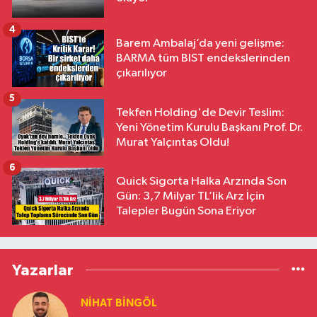
4
Barem Ambalaj’da yeni gelişme:
BARMA tüm BIST endekslerinden
çıkarılıyor
5
Tekfen Holding'de Devir Teslim:
Yeni Yönetim Kurulu Başkanı Prof. Dr.
Murat Yalçıntaş Oldu!
6
Quick Sigorta Halka Arzında Son
Gün: 3,7 Milyar TL’lik Arz İçin
Talepler Bugün Sona Eriyor
Yazarlar
NIHAT BINGÖL