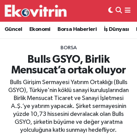
Güncel
Hava Durumu
Güncel
Ekonomi
Borsa Haberleri
İş Dünyası
Ekonomi
Trafik Durumu
BORSA
Borsa Haberleri
Süper Lig Puan Durumu ve Fikstür
Bulls GSYO, Birlik
Mensucat’a ortak oluyor
İş Dünyası
Tüm Manşetler
Bulls Girişim Sermayesi Yatırım Ortaklığı (Bulls
Lojistik
Son Dakika Haberleri
GSYO), Türkiye'nin köklü sanayi kuruluşlarından
Birlik Mensucat Ticaret ve Sanayi İşletmesi
Otovitrin
Haber Arşivi
A.Ş.’ye yatırım yapacak. Şirket sermayesinin
yüzde 10,73 hissesini devralacak olan Bulls
Asayiş
GSYO, şirketin büyüme ve değer yaratma
yolculuğuna katkı sunmayı hedefliyor.
Magazin