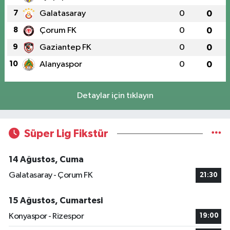
7
Galatasaray
0
0
8
Çorum FK
0
0
9
Gaziantep FK
0
0
10
Alanyaspor
0
0
Detaylar için tıklayın
Süper Lig Fikstür
14 Ağustos, Cuma
Galatasaray - Çorum FK
21:30
15 Ağustos, Cumartesi
Konyaspor - Rizespor
19:00