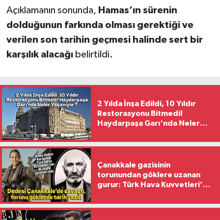
Açıklamanın sonunda,
Hamas’ın sürenin
dolduğunun farkında olması gerektiği ve
verilen son tarihin geçmesi halinde sert bir
karşılık alacağı
belirtildi.
2 Yılda İnşa Edildi, 10 Yıldır
Restorasyonu Bitmedi!
Haydarpaşa Garı'nda Neler
Yaşanıyor?
Çanakkale gazisinin
torunundan göklere uzanan
gurur: Türk Hava Kuvvetleri’nin
ilk kadın generali oldu