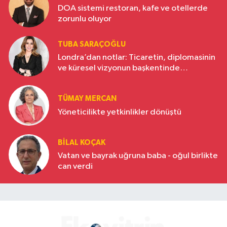
DOA sistemi restoran, kafe ve otellerde
zorunlu oluyor
TUBA SARAÇOĞLU
Londra’dan notlar: Ticaretin, diplomasinin
ve küresel vizyonun başkentinde
Türkiye’nin yükselen gücü
TÜMAY MERCAN
Yöneticilikte yetkinlikler dönüştü
BILAL KOÇAK
Vatan ve bayrak uğruna baba - oğul birlikte
can verdi