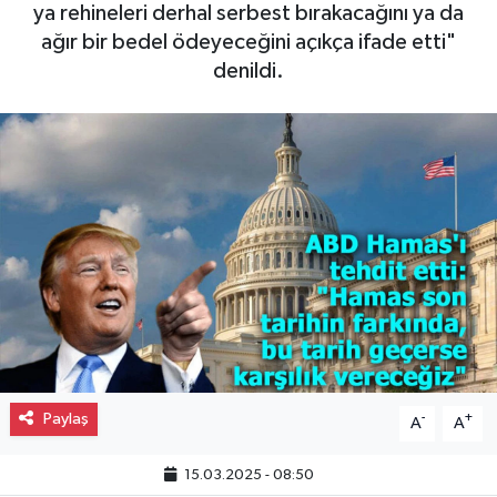
ya rehineleri derhal serbest bırakacağını ya da
Gayrimenkul
ağır bir bedel ödeyeceğini açıkça ifade etti"
denildi.
Spor
Eğitim
Paylaş
-
+
A
A
15.03.2025 - 08:50