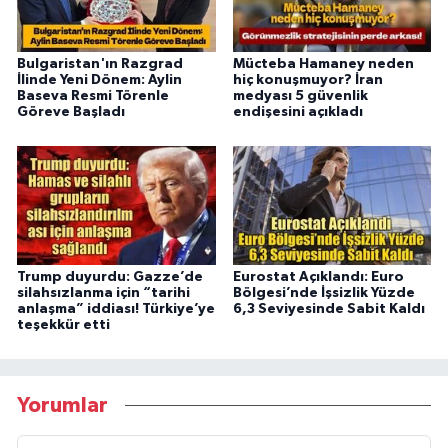
Bulgaristan'ın Razgrad
Mücteba Hamaney neden
İlinde Yeni Dönem: Aylin
hiç konuşmuyor? İran
Baseva Resmi Törenle
medyası 5 güvenlik
Göreve Başladı
endişesini açıkladı
Trump duyurdu: Gazze’de
Eurostat Açıklandı: Euro
silahsızlanma için “tarihi
Bölgesi’nde İşsizlik Yüzde
anlaşma” iddiası! Türkiye’ye
6,3 Seviyesinde Sabit Kaldı
teşekkür etti
Yorumlar