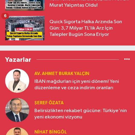
Murat Yalçıntaş Oldu!
6
Quick Sigorta Halka Arzında Son
Gün: 3,7 Milyar TL’lik Arz İçin
Talepler Bugün Sona Eriyor
Yazarlar
AV. AHMET BURAK YALÇIN
IBAN mağdurları için yeni dönem! Yeni
düzenleme ve ceza indirim oranları
ŞEREF ÖZATA
Belirsizlikten rekabet gücüne: Türkiye'nin
yeni ekonomi vizyonu
NIHAT BINGÖL