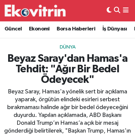
Güncel
Hava Durumu
Güncel
Ekonomi
Borsa Haberleri
İş Dünyası
Ekonomi
Trafik Durumu
DÜNYA
Borsa Haberleri
Süper Lig Puan Durumu ve Fikstür
Beyaz Saray'dan Hamas'a
Tehdit: "Ağır Bir Bedel
İş Dünyası
Tüm Manşetler
Ödeyecek"
Lojistik
Son Dakika Haberleri
Beyaz Saray, Hamas'a yönelik sert bir açıklama
yaparak, örgütün elindeki esirleri serbest
Otovitrin
Haber Arşivi
bırakmaması halinde ağır bir bedel ödeyeceğini
duyurdu. Yapılan açıklamada, ABD Başkanı
Asayiş
Donald Trump’ın Hamas’a açık bir mesaj
gönderdiği belirtilerek, "Başkan Trump, Hamas'ın
Magazin