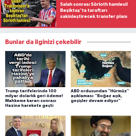
Salah sonrası Sörloth hamlesi!
Beşiktaş'ta taraftarı
sakinleştirecek transfer planı
Bunlar da ilginizi çekebilir
Trump tarifelerinde 100
ABD ordusundan "Hürmüz"
milyar dolarlık geri ödeme!
açıklaması: "Boğaz açık,
Mahkeme kararı sonrası
geçişler devam ediyor"
Hazine harekete geçti