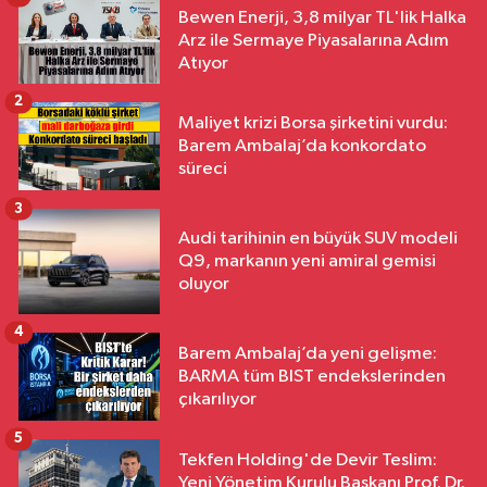
Bewen Enerji, 3,8 milyar TL'lik Halka
Arz ile Sermaye Piyasalarına Adım
Atıyor
2
Maliyet krizi Borsa şirketini vurdu:
Barem Ambalaj’da konkordato
süreci
3
Audi tarihinin en büyük SUV modeli
Q9, markanın yeni amiral gemisi
oluyor
4
Barem Ambalaj’da yeni gelişme:
BARMA tüm BIST endekslerinden
çıkarılıyor
5
Tekfen Holding'de Devir Teslim:
Yeni Yönetim Kurulu Başkanı Prof. Dr.