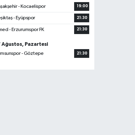
şakşehir - Kocaelispor
19:00
şiktaş - Eyüpspor
21:30
ed - Erzurumspor FK
21:30
7 Ağustos, Pazartesi
msunspor - Göztepe
21:30