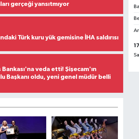
iaları gerçeği yansıtmıyor
Ba
Be
Am
ındaki Türk kuru yük gemisine İHA saldırısı
1
Sa
 Bankası'na veda etti! Şişecam'ın
u Başkanı oldu, yeni genel müdür belli