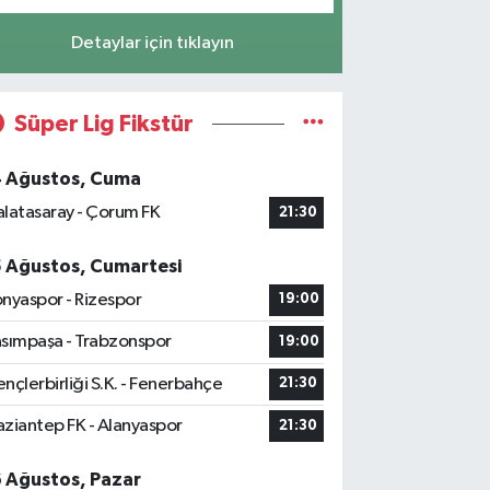
Detaylar için tıklayın
Süper Lig Fikstür
4 Ağustos, Cuma
latasaray - Çorum FK
21:30
5 Ağustos, Cumartesi
nyaspor - Rizespor
19:00
sımpaşa - Trabzonspor
19:00
nçlerbirliği S.K. - Fenerbahçe
21:30
ziantep FK - Alanyaspor
21:30
6 Ağustos, Pazar