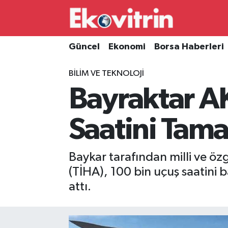
Güncel
Hava Durumu
Güncel
Ekonomi
Borsa Haberleri
Ekonomi
Trafik Durumu
BILIM VE TEKNOLOJI
Bayraktar A
Borsa Haberleri
Süper Lig Puan Durumu ve Fikstür
İş Dünyası
Tüm Manşetler
Saatini Tam
Lojistik
Son Dakika Haberleri
Baykar tarafından milli ve öz
Otovitrin
Haber Arşivi
(TİHA), 100 bin uçuş saatini 
attı.
Asayiş
Magazin