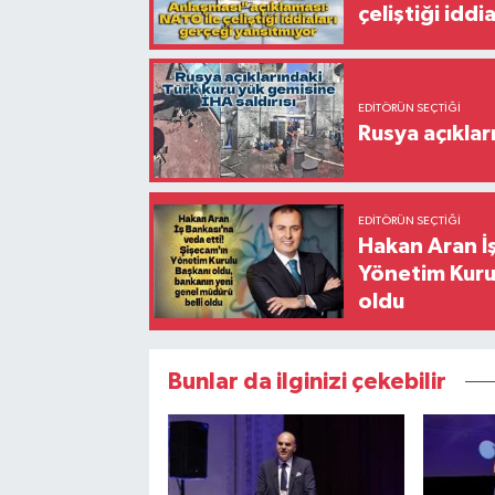
çeliştiği idd
EDITÖRÜN SEÇTIĞI
Rusya açıklar
EDITÖRÜN SEÇTIĞI
Hakan Aran İş
Yönetim Kurul
oldu
Bunlar da ilginizi çekebilir