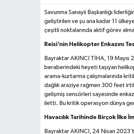
Savunma Sanayii Başkanlığı liderli
geliştirilen ve şu ana kadar 11 ülke
çeşitli noktalarında aktif görev al
Reisi’nin Helikopter Enkazını Tes
Bayraktar AKINCI TİHA, 19 Mayıs 2
beraberindeki heyeti taşıyan heliko
arama-kurtarma çalışmalarında kritik
dağlık araziye rağmen 300 feet irti
gelişmiş sensörleri sayesinde enkaz
iletti. Bu kritik operasyon dünya g
Havacılık Tarihinde Birçok İlke İ
Bayraktar AKINCI, 24 Nisan 2023’te