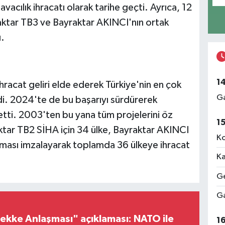
acılık ihracatı olarak tarihe geçti. Ayrıca, 12
ktar TB3 ve Bayraktar AKINCI'nın ortak
.
1
ihracat geliri elde ederek Türkiye'nin en çok
Ga
rdi. 2024'te de bu başarıyı sürdürerek
 etti. 2003'ten bu yana tüm projelerini öz
1
ktar TB2 SİHA için 34 ülke, Bayraktar AKINCI
Ko
laşması imzalayarak toplamda 36 ülkeye ihracat
Ka
Ge
Ga
ke Anlaşması" açıklaması: NATO ile
1