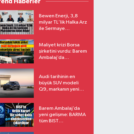
rend Haberler
Bewen Enerji, 3,8
milyar TL'lik Halka Arz
ile Sermaye
Piyasalarına Adım
Atıyor
Maliyet krizi Borsa
şirketini vurdu: Barem
Ambalaj’da
konkordato süreci
Audi tarihinin en
büyük SUV modeli
Q9, markanın yeni
amiral gemisi oluyor
Barem Ambalaj’da
yeni gelişme: BARMA
tüm BIST
endekslerinden
çıkarılıyor