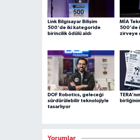
Link Bilgisayar Bilişim
MİA Tekno
500'de iki kategoride
500’de i
birincilik ödülü aldı
zirveye ç
DOF Robotics, geleceği
TERA’nın
sürdürülebilir teknolojiyle
birliğin
tasarlıyor
Yorumlar