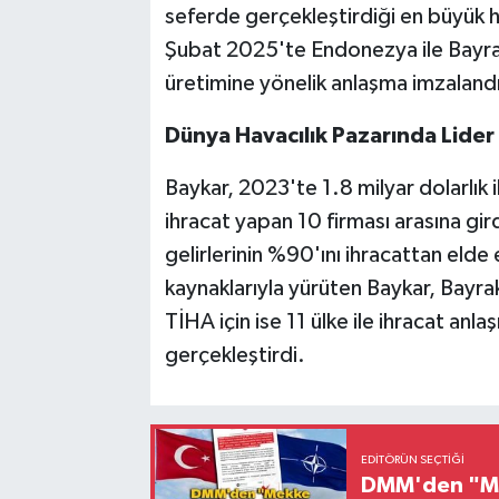
seferde gerçekleştirdiği en büyük hav
Şubat 2025'te Endonezya ile Bayra
üretimine yönelik anlaşma imzalandı
Dünya Havacılık Pazarında Lider
Baykar, 2023'te 1.8 milyar dolarlık 
ihracat yapan 10 firması arasına gi
gelirlerinin %90'ını ihracattan elde
kaynaklarıyla yürüten Baykar, Bayra
TİHA için ise 11 ülke ile ihracat an
gerçekleştirdi.
EDITÖRÜN SEÇTIĞI
DMM'den "Mek