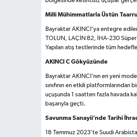
bölgesinde kesintisiz uçuşlar gerçek
Milli Mühimmatlarla Üstün Taarru
Bayraktar AKINCI'ya entegre edile
TOLUN, LAÇİN 82, İHA-230 Süperson
Yapılan atış testlerinde tüm hedefler
AKINCI C Gökyüzünde
Bayraktar AKINCI'nın en yeni mode
sınıfının en etkili platformlarından
uçuşunda 1 saatten fazla havada ka
başarıyla geçti.
Savunma Sanayii’nde Tarihi İhrac
18 Temmuz 2023'te Suudi Arabistan il