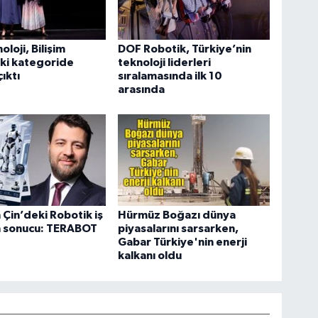
loji, Bilişim
DOF Robotik, Türkiye’nin
ki kategoride
teknoloji liderleri
ıktı
sıralamasında ilk 10
arasında
 Çin’deki Robotik iş
Hürmüz Boğazı dünya
in sonucu: TERABOT
piyasalarını sarsarken,
Gabar Türkiye'nin enerji
kalkanı oldu