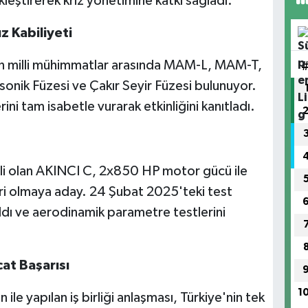
leştirerek kriz yönetimine katkı sağladı.
z Kabiliyeti
n milli mühimmatlar arasında MAM-L, MAM-T,
ik Füzesi ve Çakır Seyir Füzesi bulunuyor.
ini tam isabetle vurarak etkinliğini kanıtladı.
li olan AKINCI C, 2x850 HP motor gücü ile
 biri olmaya aday. 24 Şubat 2025'teki test
ldı ve aerodinamik parametre testlerini
at Başarısı
1
e yapılan iş birliği anlaşması, Türkiye'nin tek