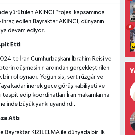
ğinde yürütülen AKINCI Projesi kapsamında
ye ihraç edilen Bayraktar AKINCI, dünyanın
6
maya devam ediyor.
pit Etti
024'te İran Cumhurbaşkanı İbrahim Reisi ve
pterin düşmesinin ardından gerçekleştirilen
Y
 bir rol oynadı. Yoğun sis, sert rüzgâr ve
faya kadar inerek gece görüş kabiliyeti ve
ı tespit edip koordinatları İran makamlarına
enelinde büyük yankı uyandırdı.
mza Attı
 Bayraktar KIZILELMA ile dünyada bir ilk