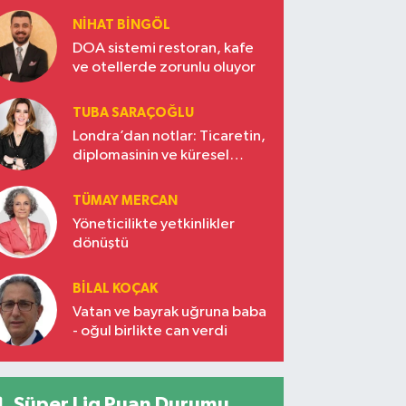
NIHAT BINGÖL
DOA sistemi restoran, kafe
ve otellerde zorunlu oluyor
TUBA SARAÇOĞLU
Londra’dan notlar: Ticaretin,
diplomasinin ve küresel
vizyonun başkentinde
Türkiye’nin yükselen gücü
TÜMAY MERCAN
Yöneticilikte yetkinlikler
dönüştü
BILAL KOÇAK
Vatan ve bayrak uğruna baba
- oğul birlikte can verdi
Süper Lig Puan Durumu