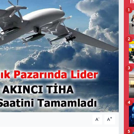
T
1
2
3
4
-
+
A
A
5