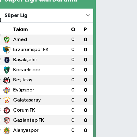
Süper Lig
#
Takım
O
P
1
Amed
0
0
2
Erzurumspor FK
0
0
3
Başakşehir
0
0
4
Kocaelispor
0
0
5
Beşiktaş
0
0
6
Eyüpspor
0
0
7
Galatasaray
0
0
8
Çorum FK
0
0
9
Gaziantep FK
0
0
0
Alanyaspor
0
0