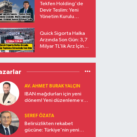
Tekfen Holding'de
Devir Teslim: Yeni
Yönetim Kurulu
Başkanı Prof. Dr. Murat
Yalçıntaş Oldu!
Quick Sigorta Halka
Arzında Son Gün: 3,7
Milyar TL’lik Arz İçin
Talepler Bugün Sona
Eriyor
azarlar
AV. AHMET BURAK YALÇIN
IBAN mağdurları için yeni
dönem! Yeni düzenleme ve
ceza indirim oranları
ŞEREF ÖZATA
Belirsizlikten rekabet
gücüne: Türkiye'nin yeni
ekonomi vizyonu