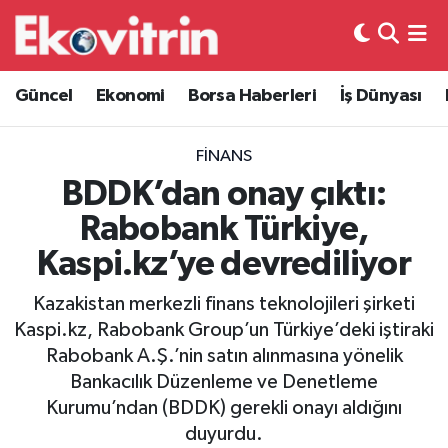
Güncel
Hava Durumu
Güncel
Ekonomi
Borsa Haberleri
İş Dünyası
Ekonomi
Trafik Durumu
FINANS
Borsa Haberleri
Süper Lig Puan Durumu ve Fikstür
BDDK’dan onay çıktı:
Rabobank Türkiye,
İş Dünyası
Tüm Manşetler
Kaspi.kz’ye devrediliyor
Lojistik
Son Dakika Haberleri
Kazakistan merkezli finans teknolojileri şirketi
Kaspi.kz, Rabobank Group’un Türkiye’deki iştiraki
Otovitrin
Haber Arşivi
Rabobank A.Ş.’nin satın alınmasına yönelik
Bankacılık Düzenleme ve Denetleme
Asayiş
Kurumu’ndan (BDDK) gerekli onayı aldığını
duyurdu.
Magazin