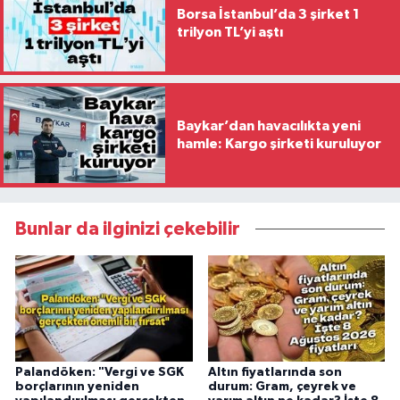
Borsa İstanbul’da 3 şirket 1
trilyon TL’yi aştı
Baykar’dan havacılıkta yeni
hamle: Kargo şirketi kuruluyor
Bunlar da ilginizi çekebilir
Palandöken: "Vergi ve SGK
Altın fiyatlarında son
borçlarının yeniden
durum: Gram, çeyrek ve