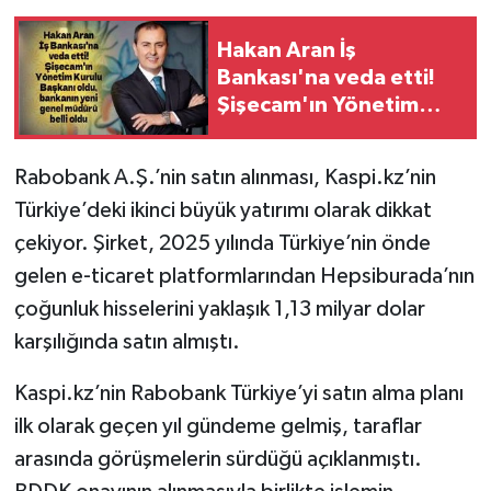
Hakan Aran İş
Bankası'na veda etti!
Şişecam'ın Yönetim
Kurulu Başkanı oldu,
yeni genel müdür belli
Rabobank A.Ş.’nin satın alınması, Kaspi.kz’nin
oldu
Türkiye’deki ikinci büyük yatırımı olarak dikkat
çekiyor. Şirket, 2025 yılında Türkiye’nin önde
gelen e-ticaret platformlarından Hepsiburada’nın
çoğunluk hisselerini yaklaşık 1,13 milyar dolar
karşılığında satın almıştı.
Kaspi.kz’nin Rabobank Türkiye’yi satın alma planı
ilk olarak geçen yıl gündeme gelmiş, taraflar
arasında görüşmelerin sürdüğü açıklanmıştı.