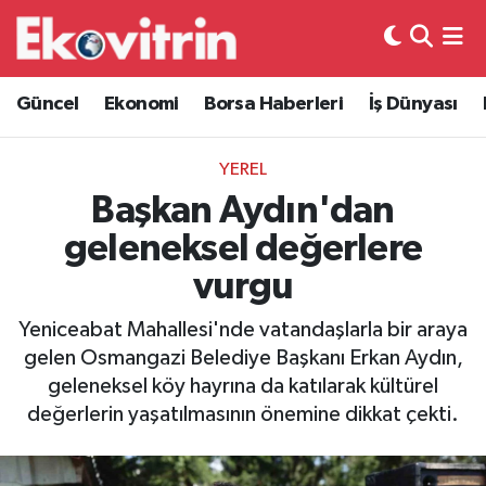
Güncel
Hava Durumu
Güncel
Ekonomi
Borsa Haberleri
İş Dünyası
Ekonomi
Trafik Durumu
YEREL
Borsa Haberleri
Süper Lig Puan Durumu ve Fikstür
Başkan Aydın'dan
geleneksel değerlere
İş Dünyası
Tüm Manşetler
vurgu
Lojistik
Son Dakika Haberleri
Yeniceabat Mahallesi'nde vatandaşlarla bir araya
gelen Osmangazi Belediye Başkanı Erkan Aydın,
Otovitrin
Haber Arşivi
geleneksel köy hayrına da katılarak kültürel
değerlerin yaşatılmasının önemine dikkat çekti.
Asayiş
Magazin