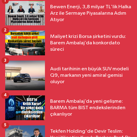
1
Bewen Enerji, 3,8 milyar TL'lik Halka
Arz ile Sermaye Piyasalarına Adım
Atıyor
2
Maliyet krizi Borsa şirketini vurdu:
Barem Ambalaj’da konkordato
süreci
3
Audi tarihinin en büyük SUV modeli
Q9, markanın yeni amiral gemisi
oluyor
4
Barem Ambalaj’da yeni gelişme:
BARMA tüm BIST endekslerinden
çıkarılıyor
5
Tekfen Holding'de Devir Teslim: