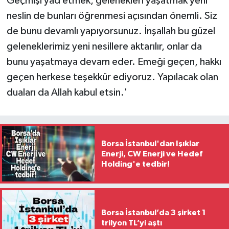
Geçmişi yad etmek, gelenekleri yaşatmak yeni
neslin de bunları öğrenmesi açısından önemli. Siz
de bunu devamlı yapıyorsunuz. İnşallah bu güzel
geleneklerimiz yeni nesillere aktarılır, onlar da
bunu yaşatmaya devam eder. Emeği geçen, hakkı
geçen herkese teşekkür ediyoruz. Yapılacak olan
duaları da Allah kabul etsin.'
Borsa İstanbul'dan Işıklar
Enerji, CW Enerji ve Hedef
Holding'e tedbir!
Borsa İstanbul’da 3 şirket 1
trilyon TL’yi aştı