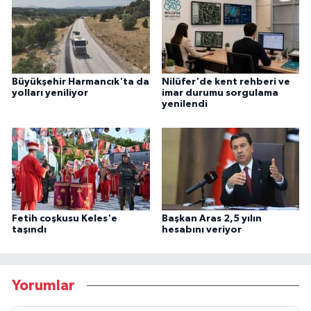
Büyükşehir Harmancık'ta da
Nilüfer'de kent rehberi ve
yolları yeniliyor
imar durumu sorgulama
yenilendi
Fetih coşkusu Keles'e
Başkan Aras 2,5 yılın
taşındı
hesabını veriyor
Yorumlar