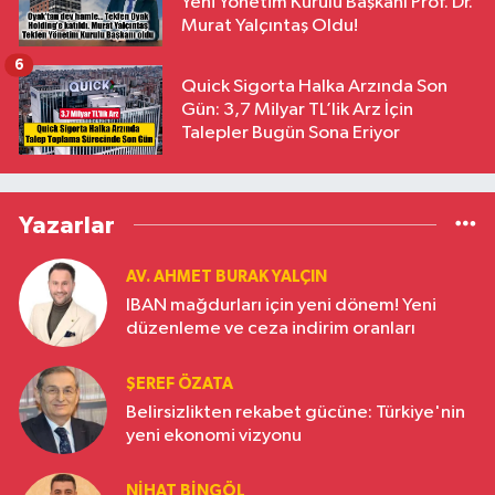
Yeni Yönetim Kurulu Başkanı Prof. Dr.
Murat Yalçıntaş Oldu!
6
Quick Sigorta Halka Arzında Son
Gün: 3,7 Milyar TL’lik Arz İçin
Talepler Bugün Sona Eriyor
Yazarlar
AV. AHMET BURAK YALÇIN
IBAN mağdurları için yeni dönem! Yeni
düzenleme ve ceza indirim oranları
ŞEREF ÖZATA
Belirsizlikten rekabet gücüne: Türkiye'nin
yeni ekonomi vizyonu
NIHAT BINGÖL