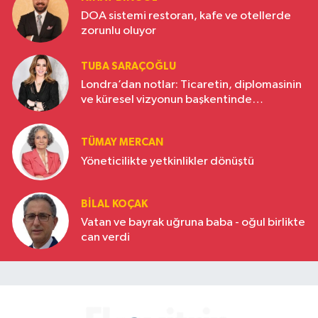
DOA sistemi restoran, kafe ve otellerde
zorunlu oluyor
TUBA SARAÇOĞLU
Londra’dan notlar: Ticaretin, diplomasinin
ve küresel vizyonun başkentinde
Türkiye’nin yükselen gücü
TÜMAY MERCAN
Yöneticilikte yetkinlikler dönüştü
BILAL KOÇAK
Vatan ve bayrak uğruna baba - oğul birlikte
can verdi