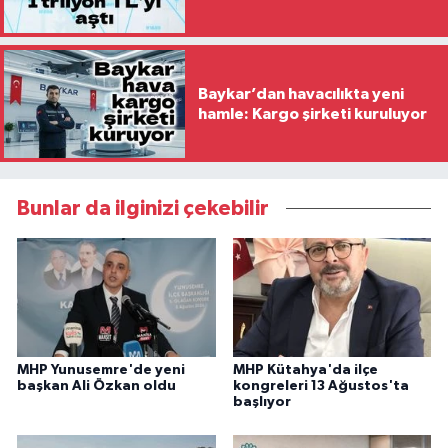
Baykar’dan havacılıkta yeni
hamle: Kargo şirketi kuruluyor
Bunlar da ilginizi çekebilir
MHP Yunusemre'de yeni
MHP Kütahya'da ilçe
başkan Ali Özkan oldu
kongreleri 13 Ağustos'ta
başlıyor