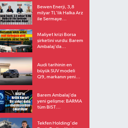
Bewen Enerji, 3,8
milyar TL'lik Halka Arz
ile Sermaye
Piyasalarına Adım
Atıyor
Maliyet krizi Borsa
şirketini vurdu: Barem
Ambalaj’da
konkordato süreci
Audi tarihinin en
büyük SUV modeli
Q9, markanın yeni
amiral gemisi oluyor
Barem Ambalaj’da
yeni gelişme: BARMA
tüm BIST
endekslerinden
çıkarılıyor
Tekfen Holding'de