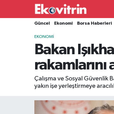
Güncel
Hava Durumu
Güncel
Ekonomi
Borsa Haberleri
Ekonomi
Trafik Durumu
EKONOMI
Bakan Işıkha
Borsa Haberleri
Süper Lig Puan Durumu ve Fikstür
İş Dünyası
Tüm Manşetler
rakamlarını 
Lojistik
Son Dakika Haberleri
Çalışma ve Sosyal Güvenlik 
Otovitrin
Haber Arşivi
yakın işe yerleştirmeye aracılık
Asayiş
Magazin