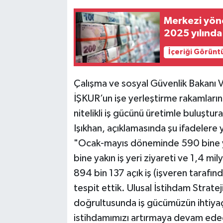
Merkezi yön
2025 yılında
İçeriği Görünt
Çalışma ve sosyal Güvenlik Bakanı 
İŞKUR’un işe yerleştirme rakamların
nitelikli iş gücünü üretimle buluştur
Işıkhan, açıklamasında şu ifadelere 
"Ocak-mayıs döneminde 590 bine yak
bine yakın iş yeri ziyareti ve 1,4 m
894 bin 137 açık iş (işveren tarafın
tespit ettik. Ulusal İstihdam Strat
doğrultusunda iş gücümüzün ihtiyaçl
istihdamımızı artırmaya devam ede