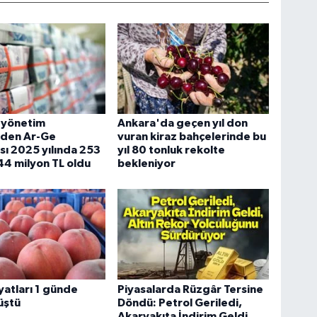
 yönetim
Ankara'da geçen yıl don
nden Ar-Ge
vuran kiraz bahçelerinde bu
ı 2025 yılında 253
yıl 80 tonluk rekolte
44 milyon TL oldu
bekleniyor
iyatları 1 günde
Piyasalarda Rüzgâr Tersine
üştü
Döndü: Petrol Geriledi,
Akaryakıta İndirim Geldi,