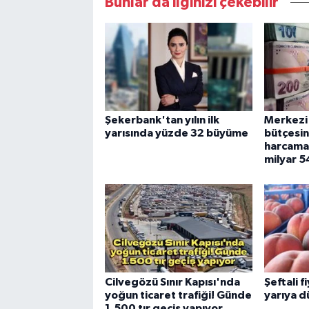
Bunlar da ilginizi çekebilir
Şekerbank'tan yılın ilk
Merkezi
yarısında yüzde 32 büyüme
bütçesi
harcamas
milyar 5
Cilvegözü Sınır Kapısı'nda
Şeftali f
yoğun ticaret trafiği! Günde
yarıya d
1.500 tır geçiş yapıyor