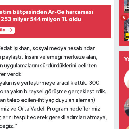
etim bütçesinden Ar-Ge harcaması
6
 253 milyar 544 milyon TL oldu
üle
Vedat Işıkhan, sosyal medya hesabından
ı paylaştı. İnsanı ve emeği merkeze alan,
Y
an uygulamalarını sürdürdüklerini belirten
yer verdi:
ın işe yerleştirmeye aracılık ettik. 300
ilyona yakın bireysel görüşme gerçekleştirdik.
dan talep edilen-ihtiyaç duyulan eleman)
ejimiz ve Orta Vadeli Program hedeflerimiz
arını tespit ederek gerekli adımları atmaya,
ceğiz."