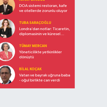
DOA sistemi restoran, kafe
ve otellerde zorunlu oluyor
TUBA SARAÇOĞLU
Londra’dan notlar: Ticaretin,
diplomasinin ve küresel
vizyonun başkentinde
Türkiye’nin yükselen gücü
TÜMAY MERCAN
Yöneticilikte yetkinlikler
dönüştü
BILAL KOÇAK
Vatan ve bayrak uğruna baba
- oğul birlikte can verdi