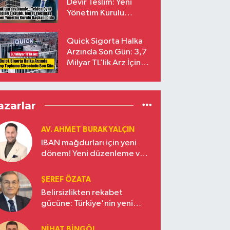
Devir Teslim: Yeni
Yönetim Kurulu
Başkanı Prof. Dr. Murat
Yalçıntaş Oldu!
Quick Sigorta Halka
Arzında Son Gün: 3,7
Milyar TL’lik Arz İçin
Talepler Bugün Sona
Eriyor
azarlar
AV. AHMET BURAK YALÇIN
IBAN mağdurları için yeni
dönem! Yeni düzenleme ve
ceza indirim oranları
ŞEREF ÖZATA
Belirsizlikten rekabet
gücüne: Türkiye'nin yeni
ekonomi vizyonu
NIHAT BINGÖL