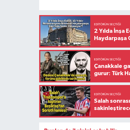
EDITÖRÜN SEÇTIĞI
2 Yılda İnşa 
Haydarpaşa G
EDITÖRÜN SEÇTIĞI
Çanakkale ga
gurur: Türk H
EDITÖRÜN SEÇTIĞI
Salah sonrası
sakinleştirec