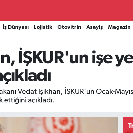
İş Dünyası
Lojistik
Otovitrin
Asayiş
Magazin
n, İŞKUR'un işe ye
açıkladı
Bakanı Vedat Işıkhan, İŞKUR'un Ocak-May
 ettiğini açıkladı.
T