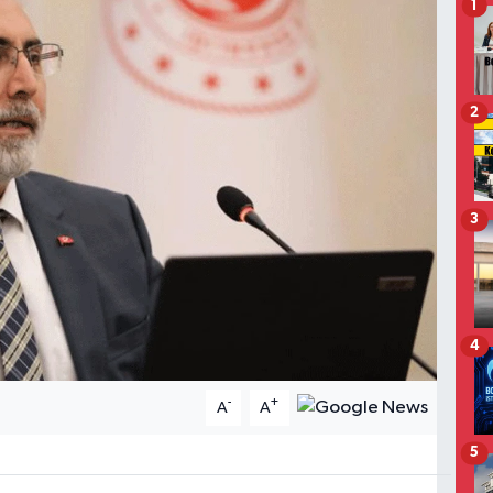
1
2
3
4
-
+
A
A
5