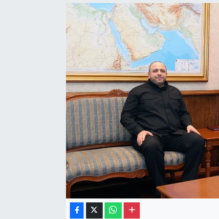
Gayrimenkul
Spor
Eğitim