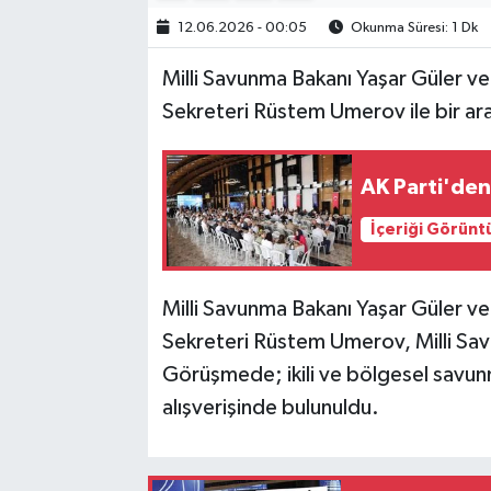
12.06.2026 - 00:05
Okunma Süresi: 1 Dk
Milli Savunma Bakanı Yaşar Güler v
Sekreteri Rüstem Umerov ile bir ara
AK Parti'de
İçeriği Görünt
Milli Savunma Bakanı Yaşar Güler v
Sekreteri Rüstem Umerov, Milli Sav
Görüşmede; ikili ve bölgesel savun
alışverişinde bulunuldu.