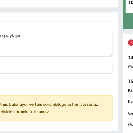
1
1
Ga
1
Ko
Ka
tmiş bulunuyor ve tüm sorumluluğu üstleniyorsunuz.
 şekilde sorumlu tutulamaz.
Ge
Ga