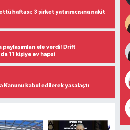
tü haftası: 3 şirket yatırımcısına nakit
paylaşımları ele verdi! Drift
a 11 kişiye ev hapsi
 Kanunu kabul edilerek yasalaştı