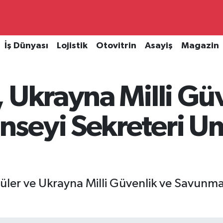
İş Dünyası
Lojistik
Otovitrin
Asayiş
Magazin
 Ukrayna Milli Gü
eyi Sekreteri Ume
üler ve Ukrayna Milli Güvenlik ve Savunm