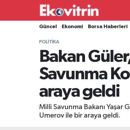
Güncel
Hava Durumu
Güncel
Ekonomi
Borsa Haberleri
Ekonomi
Trafik Durumu
POLITIKA
Bakan Güler,
Borsa Haberleri
Süper Lig Puan Durumu ve Fikstür
İş Dünyası
Tüm Manşetler
Savunma Kons
Lojistik
Son Dakika Haberleri
araya geldi
Otovitrin
Haber Arşivi
Milli Savunma Bakanı Yaşar G
Asayiş
Umerov ile bir araya geldi.
Magazin