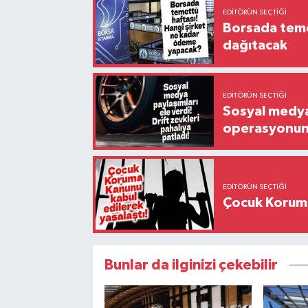
EDITÖRÜN SEÇTIĞI
Borsada temet
dağıtacak
EDITÖRÜN SEÇTIĞI
Sosyal medya 
operasyonund
EDITÖRÜN SEÇTIĞI
Çocuk Koruma
Bunlar da ilginizi çekebilir