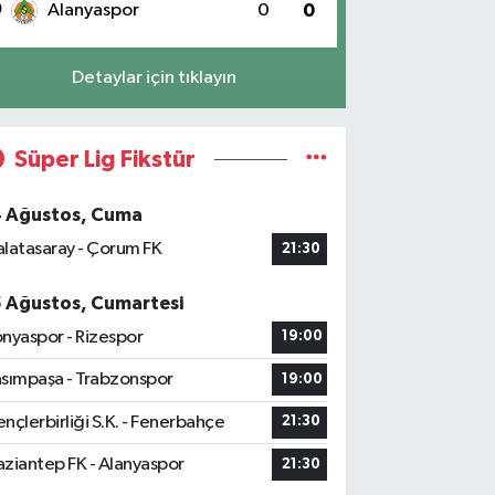
0
Alanyaspor
0
0
Detaylar için tıklayın
Süper Lig Fikstür
4 Ağustos, Cuma
latasaray - Çorum FK
21:30
5 Ağustos, Cumartesi
nyaspor - Rizespor
19:00
sımpaşa - Trabzonspor
19:00
nçlerbirliği S.K. - Fenerbahçe
21:30
ziantep FK - Alanyaspor
21:30