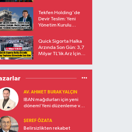
endekslerinden
çıkarılıyor
Tekfen Holding'de
Devir Teslim: Yeni
Yönetim Kurulu
Başkanı Prof. Dr. Murat
Yalçıntaş Oldu!
Quick Sigorta Halka
Arzında Son Gün: 3,7
Milyar TL’lik Arz İçin
Talepler Bugün Sona
Eriyor
azarlar
AV. AHMET BURAK YALÇIN
IBAN mağdurları için yeni
dönem! Yeni düzenleme ve
ceza indirim oranları
ŞEREF ÖZATA
Belirsizlikten rekabet