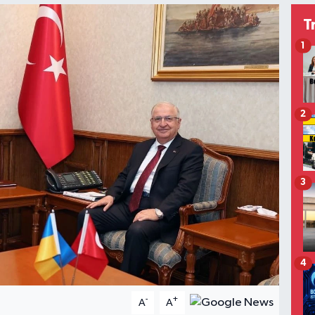
T
1
2
3
4
-
+
A
A