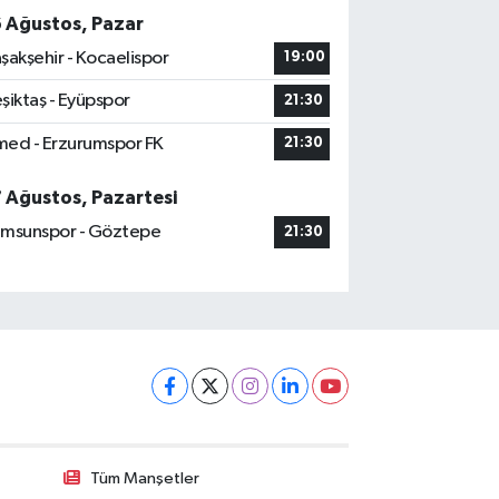
6 Ağustos, Pazar
şakşehir - Kocaelispor
19:00
şiktaş - Eyüpspor
21:30
ed - Erzurumspor FK
21:30
7 Ağustos, Pazartesi
msunspor - Göztepe
21:30
Tüm Manşetler