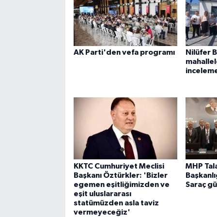
AK Parti'den vefa programı
Nilüfer 
mahalle
incelem
KKTC Cumhuriyet Meclisi
MHP Tala
Başkanı Öztürkler: 'Bizler
Başkanlı
egemen eşitliğimizden ve
Saraç gü
eşit uluslararası
statümüzden asla taviz
vermeyeceğiz'