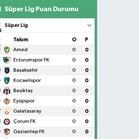
Süper Lig Puan Durumu
Süper Lig
#
Takım
O
P
1
Amed
0
0
2
Erzurumspor FK
0
0
3
Başakşehir
0
0
4
Kocaelispor
0
0
5
Beşiktaş
0
0
6
Eyüpspor
0
0
7
Galatasaray
0
0
8
Çorum FK
0
0
9
Gaziantep FK
0
0