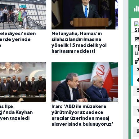
Belediyesi'nden
Netanyahu, Hamas'ın
lerde yerinde
silahsızlandırılmasına
e
yönelik 15 maddelik yol
haritasını reddetti
s İlçe
İran: 'ABD ile müzakere
ğı'nda Kayhan
yürütmüyoruz sadece
ven tazeledi
aracılar üzerinden mesaj
alışverişinde bulunuyoruz'