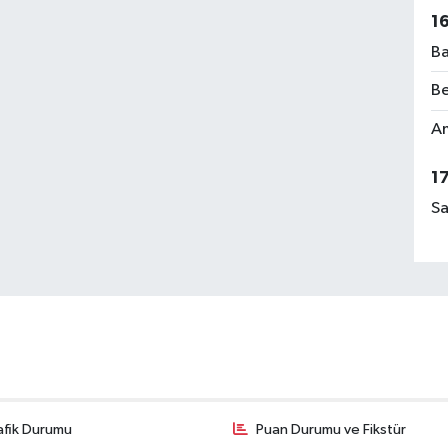
1
Ba
Be
Am
1
Sa
afik Durumu
Puan Durumu ve Fikstür