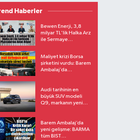
rend Haberler
Bewen Enerji, 3,8
milyar TL'lik Halka Arz
ile Sermaye
Piyasalarına Adım
Atıyor
Maliyet krizi Borsa
şirketini vurdu: Barem
Ambalaj’da
konkordato süreci
Audi tarihinin en
büyük SUV modeli
Q9, markanın yeni
amiral gemisi oluyor
Barem Ambalaj’da
yeni gelişme: BARMA
tüm BIST