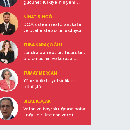
gücüne: Türkiye'nin yeni
ekonomi vizyonu
NIHAT BINGÖL
DOA sistemi restoran, kafe
ve otellerde zorunlu oluyor
TUBA SARAÇOĞLU
Londra’dan notlar: Ticaretin,
diplomasinin ve küresel
vizyonun başkentinde
Türkiye’nin yükselen gücü
TÜMAY MERCAN
Yöneticilikte yetkinlikler
dönüştü
BILAL KOÇAK
Vatan ve bayrak uğruna baba
- oğul birlikte can verdi