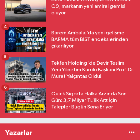
Q9, markanın yeni amiral gemisi
oluyor
4
Barem Ambalaj’da yeni gelişme:
BARMA tüm BIST endekslerinden
çıkarılıyor
5
Tekfen Holding'de Devir Teslim:
Yeni Yönetim Kurulu Başkanı Prof. Dr.
Murat Yalçıntaş Oldu!
6
Quick Sigorta Halka Arzında Son
Gün: 3,7 Milyar TL’lik Arz İçin
Talepler Bugün Sona Eriyor
Yazarlar