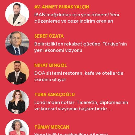
AV. AHMET BURAK YALÇIN
IBAN mağdurları için yeni dönem! Yeni
düzenleme ve ceza indirim oranları
ŞEREF ÖZATA
Belirsizlikten rekabet gücüne: Türkiye'nin
yeni ekonomi vizyonu
NIHAT BINGÖL
DOA sistemi restoran, kafe ve otellerde
zorunlu oluyor
TUBA SARAÇOĞLU
Londra’dan notlar: Ticaretin, diplomasinin
ve küresel vizyonun başkentinde
Türkiye’nin yükselen gücü
TÜMAY MERCAN