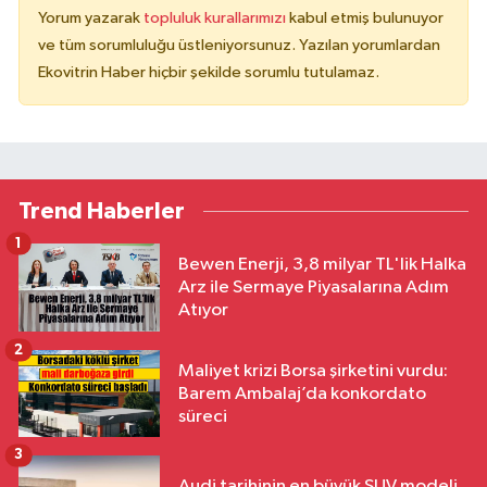
Yorum yazarak
topluluk kurallarımızı
kabul etmiş bulunuyor
ve tüm sorumluluğu üstleniyorsunuz. Yazılan yorumlardan
Ekovitrin Haber hiçbir şekilde sorumlu tutulamaz.
Trend Haberler
1
Bewen Enerji, 3,8 milyar TL'lik Halka
Arz ile Sermaye Piyasalarına Adım
Atıyor
2
Maliyet krizi Borsa şirketini vurdu:
Barem Ambalaj’da konkordato
süreci
3
Audi tarihinin en büyük SUV modeli