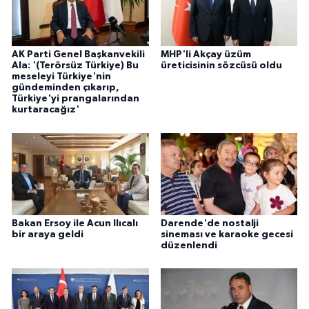
AK Parti Genel Başkanvekili
MHP'li Akçay üzüm
Ala: '(Terörsüz Türkiye) Bu
üreticisinin sözcüsü oldu
meseleyi Türkiye'nin
gündeminden çıkarıp,
Türkiye'yi prangalarından
kurtaracağız'
Bakan Ersoy ile Acun Ilıcalı
Darende'de nostalji
bir araya geldi
sineması ve karaoke gecesi
düzenlendi