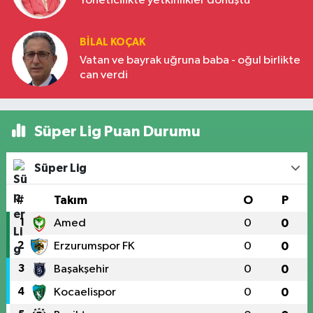
Yöneticilikte yetkinlikler dönüştü
BILAL KOÇAK
Vatan ve bayrak uğruna baba - oğul birlikte
can verdi
Süper Lig Puan Durumu
Süper Lig
#
Takım
O
P
1
Amed
0
0
2
Erzurumspor FK
0
0
3
Başakşehir
0
0
4
Kocaelispor
0
0