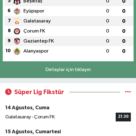
5
Beşiktaş
0
0
6
Eyüpspor
0
0
7
Galatasaray
0
0
8
Çorum FK
0
0
9
Gaziantep FK
0
0
10
Alanyaspor
0
0
Detaylar için tıklayın
Süper Lig Fikstür
14 Ağustos, Cuma
Galatasaray - Çorum FK
21:30
15 Ağustos, Cumartesi