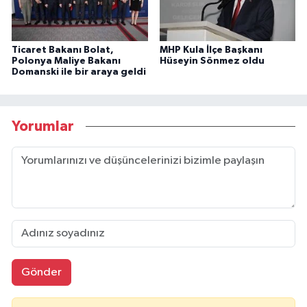
Ticaret Bakanı Bolat,
MHP Kula İlçe Başkanı
Polonya Maliye Bakanı
Hüseyin Sönmez oldu
Domanski ile bir araya geldi
Yorumlar
Gönder