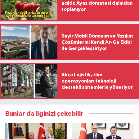
açıldı: Ayaş domatesi dalından
toplanıyor
Seyir Mobil Donanım ve Yazılım
Çözümlerini Kendi Ar-Ge Ekibi
İle Gerçekleştiriyor
Akça Lojistik, tüm
operasyonları teknoloji
destekli sistemlerle yönetiyor
Bunlar da ilginizi çekebilir