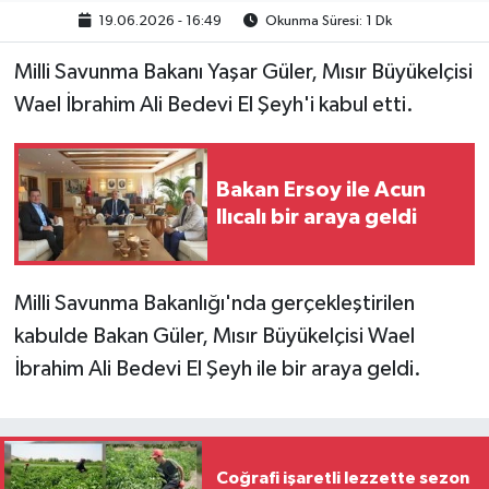
19.06.2026 - 16:49
Okunma Süresi: 1 Dk
Gayrimenkul
Milli Savunma Bakanı Yaşar Güler, Mısır Büyükelçisi
Spor
Wael İbrahim Ali Bedevi El Şeyh'i kabul etti.
Eğitim
Bakan Ersoy ile Acun
Ilıcalı bir araya geldi
Milli Savunma Bakanlığı'nda gerçekleştirilen
kabulde Bakan Güler, Mısır Büyükelçisi Wael
İbrahim Ali Bedevi El Şeyh ile bir araya geldi.
Coğrafi işaretli lezzette sezon