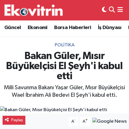
Güncel
Hava Durumu
Güncel
Ekonomi
Borsa Haberleri
İş Dünyası
Ekonomi
Trafik Durumu
POLITIKA
Borsa Haberleri
Süper Lig Puan Durumu ve Fikstür
Bakan Güler, Mısır
Büyükelçisi El Şeyh'i kabul
İş Dünyası
Tüm Manşetler
etti
Lojistik
Son Dakika Haberleri
Milli Savunma Bakanı Yaşar Güler, Mısır Büyükelçisi
Wael İbrahim Ali Bedevi El Şeyh'i kabul etti.
Otovitrin
Haber Arşivi
Asayiş
Paylaş
-
+
A
A
Magazin