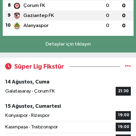
8
Çorum FK
0
0
9
Gaziantep FK
0
0
10
Alanyaspor
0
0
Detaylar için tıklayın
Süper Lig Fikstür
14 Ağustos, Cuma
Galatasaray - Çorum FK
21:30
15 Ağustos, Cumartesi
Konyaspor - Rizespor
19:00
Kasımpaşa - Trabzonspor
19:00