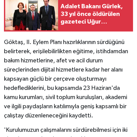
Adalet Bakanı Gürlek,
33 yıl önce öldürülen
gazeteci Uğur
Mumcu'nun ailesi ile bir
araya geldi
Göktaş, II. Eylem Planı hazırlıklarının sürdüğünü
belirterek, erişilebilirlikten eğitime, istihdamdan
bakım hizmetlerine, afet ve acil durum
süreçlerinden dijital hizmetlere kadar her alanı
kapsayan güçlü bir çerçeve oluşturmayı
hedeflediklerini, bu kapsamda 23 Haziran'da
kamu kurumları, sivil toplum kuruluşları, akademi
ve ilgili paydaşların katılımıyla geniş kapsamlı bir
çalıştay düzenleneceğini kaydetti.
'Kurulumuzun çalışmalarını sürdürebilmesi için iki