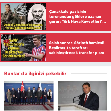
Çanakkale gazisinin
torunundan göklere uzanan
gurur: Türk Hava Kuvvetleri’nin
ilk kadın generali oldu
Salah sonrası Sörloth hamlesi!
Beşiktaş'ta taraftarı
sakinleştirecek transfer planı
Bunlar da ilginizi çekebilir