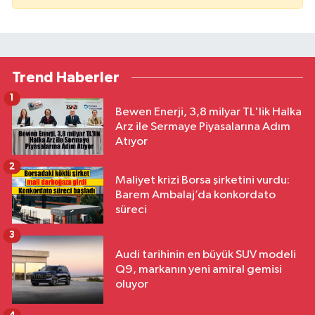
Trend Haberler
1
Bewen Enerji, 3,8 milyar TL'lik Halka
Arz ile Sermaye Piyasalarına Adım
Atıyor
2
Maliyet krizi Borsa şirketini vurdu:
Barem Ambalaj’da konkordato
süreci
3
Audi tarihinin en büyük SUV modeli
Q9, markanın yeni amiral gemisi
oluyor