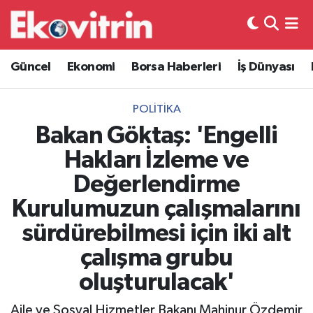
Güncel
Hava Durumu
Güncel
Ekonomi
Borsa Haberleri
İş Dünyası
Ekonomi
Trafik Durumu
POLITIKA
Borsa Haberleri
Süper Lig Puan Durumu ve Fikstür
Bakan Göktaş: 'Engelli
Hakları İzleme ve
İş Dünyası
Tüm Manşetler
Değerlendirme
Lojistik
Son Dakika Haberleri
Kurulumuzun çalışmalarını
sürdürebilmesi için iki alt
Otovitrin
Haber Arşivi
çalışma grubu
Asayiş
oluşturulacak'
Magazin
Aile ve Sosyal Hizmetler Bakanı Mahinur Özdemir