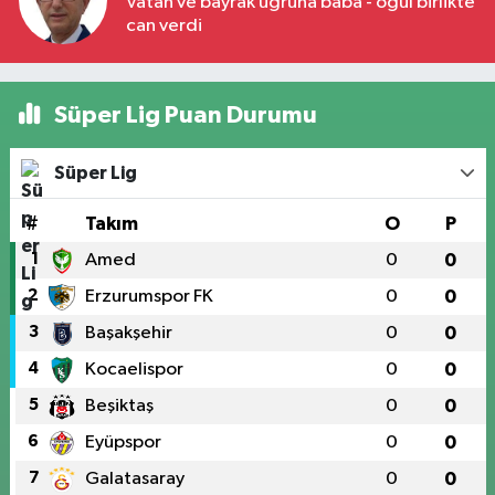
Vatan ve bayrak uğruna baba - oğul birlikte
can verdi
Süper Lig Puan Durumu
Süper Lig
#
Takım
O
P
1
Amed
0
0
2
Erzurumspor FK
0
0
3
Başakşehir
0
0
4
Kocaelispor
0
0
5
Beşiktaş
0
0
6
Eyüpspor
0
0
7
Galatasaray
0
0