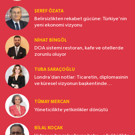
ŞEREF ÖZATA
Belirsizlikten rekabet gücüne: Türkiye'nin
yeni ekonomi vizyonu
NIHAT BINGÖL
DOA sistemi restoran, kafe ve otellerde
zorunlu oluyor
TUBA SARAÇOĞLU
Londra’dan notlar: Ticaretin, diplomasinin
ve küresel vizyonun başkentinde
Türkiye’nin yükselen gücü
TÜMAY MERCAN
Yöneticilikte yetkinlikler dönüştü
BILAL KOÇAK