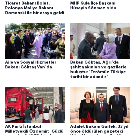
Ticaret Bakanı Bolat,
MHP Kula İlçe Başkanı
Polonya Maliye Bakanı
Hüseyin Sönmez oldu
Domanski ile bir araya geldi
Aile ve Sosyal Hizmetler
Bakan Göktaş, Ağrı'da
Bakanı Göktaş Van'da
şehit yakınları ve gazilerle
buluştu: 'Terörsüz Türkiye
tarihi bir adımdır'
AK Parti İstanbul
Adalet Bakanı Gürlek, 33 yıl
Milletvekili Özdemir: 'Güçlü
önce öldürülen gazeteci