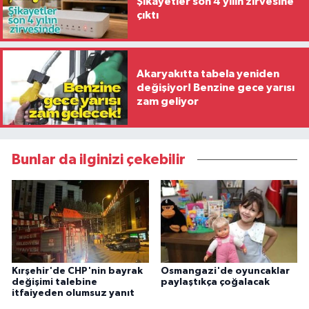
Şikayetler son 4 yılın zirvesine
çıktı
Akaryakıtta tabela yeniden
değişiyor! Benzine gece yarısı
zam geliyor
Bunlar da ilginizi çekebilir
Kırşehir'de CHP'nin bayrak
Osmangazi'de oyuncaklar
değişimi talebine
paylaştıkça çoğalacak
itfaiyeden olumsuz yanıt