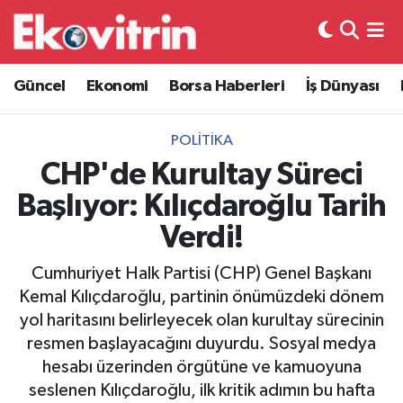
Güncel
Hava Durumu
Güncel
Ekonomi
Borsa Haberleri
İş Dünyası
Ekonomi
Trafik Durumu
POLITIKA
Borsa Haberleri
Süper Lig Puan Durumu ve Fikstür
CHP'de Kurultay Süreci
Başlıyor: Kılıçdaroğlu Tarih
İş Dünyası
Tüm Manşetler
Verdi!
Lojistik
Son Dakika Haberleri
Cumhuriyet Halk Partisi (CHP) Genel Başkanı
Kemal Kılıçdaroğlu, partinin önümüzdeki dönem
Otovitrin
Haber Arşivi
yol haritasını belirleyecek olan kurultay sürecinin
resmen başlayacağını duyurdu. Sosyal medya
Asayiş
hesabı üzerinden örgütüne ve kamuoyuna
seslenen Kılıçdaroğlu, ilk kritik adımın bu hafta
Magazin