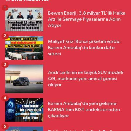
1
Bewen Enerji, 3,8 milyar TL'lik Halka
Arz ile Sermaye Piyasalarına Adım
Atıyor
2
Maliyet krizi Borsa şirketini vurdu:
Barem Ambalaj’da konkordato
süreci
3
Audi tarihinin en büyük SUV modeli
Q9, markanın yeni amiral gemisi
oluyor
4
Barem Ambalaj’da yeni gelişme:
BARMA tüm BIST endekslerinden
çıkarılıyor
5