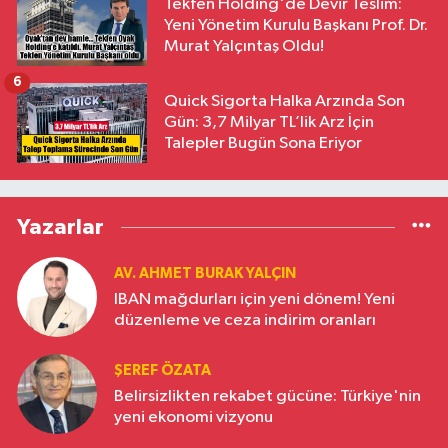
Tekfen Holding'de Devir Teslim:
Yeni Yönetim Kurulu Başkanı Prof. Dr.
Murat Yalçıntaş Oldu!
6
Quick Sigorta Halka Arzında Son
Gün: 3,7 Milyar TL’lik Arz İçin
Talepler Bugün Sona Eriyor
Yazarlar
AV. AHMET BURAK YALÇIN
IBAN mağdurları için yeni dönem! Yeni
düzenleme ve ceza indirim oranları
ŞEREF ÖZATA
Belirsizlikten rekabet gücüne: Türkiye'nin
yeni ekonomi vizyonu