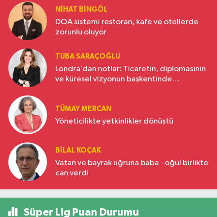
NIHAT BINGÖL
DOA sistemi restoran, kafe ve otellerde
zorunlu oluyor
TUBA SARAÇOĞLU
Londra’dan notlar: Ticaretin, diplomasinin
ve küresel vizyonun başkentinde
Türkiye’nin yükselen gücü
TÜMAY MERCAN
Yöneticilikte yetkinlikler dönüştü
BILAL KOÇAK
Vatan ve bayrak uğruna baba - oğul birlikte
can verdi
Süper Lig Puan Durumu