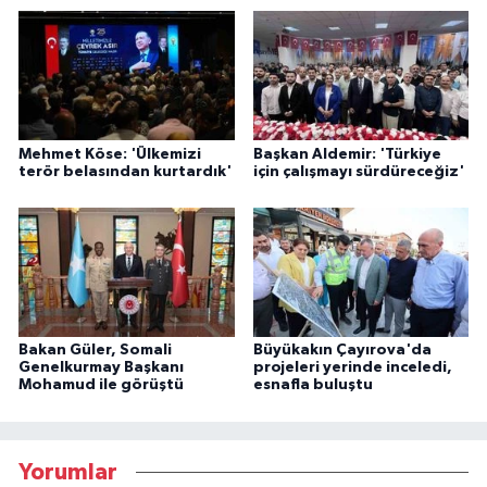
Mehmet Köse: 'Ülkemizi
Başkan Aldemir: 'Türkiye
terör belasından kurtardık'
için çalışmayı sürdüreceğiz'
Bakan Güler, Somali
Büyükakın Çayırova'da
Genelkurmay Başkanı
projeleri yerinde inceledi,
Mohamud ile görüştü
esnafla buluştu
Yorumlar