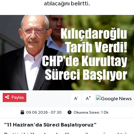
atılacağını belirtti.
Gayrimenkul
Spor
Eğitim
Paylaş
-
+
A
A
09.06.2026 - 07:30
Okunma Süresi: 1 Dk
"11 Haziran'da Süreci Başlatıyoruz"