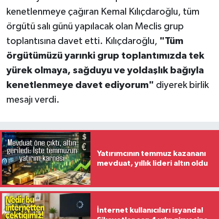
kenetlenmeye çağıran Kemal Kılıçdaroğlu, tüm
örgütü salı günü yapılacak olan Meclis grup
toplantısına davet etti. Kılıçdaroğlu,
"Tüm
örgütümüzü yarınki grup toplantımızda tek
yürek olmaya, sağduyu ve yoldaşlık bağıyla
kenetlenmeye davet ediyorum"
diyerek birlik
mesajı verdi.
Yatırımcının temmuz kazananı
mevduat, yıllık lideri altın oldu
İnternet kullanıcıları isyanda!