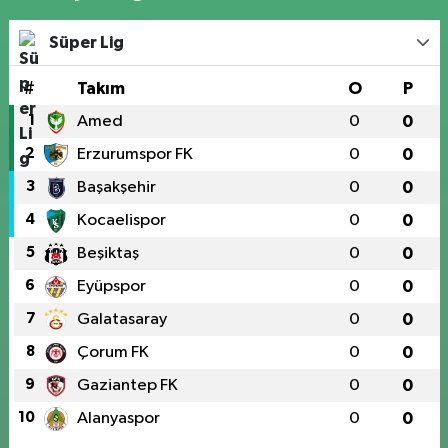
Süper Lig
#
Takım
O
P
1
Amed
0
0
2
Erzurumspor FK
0
0
3
Başakşehir
0
0
4
Kocaelispor
0
0
5
Beşiktaş
0
0
6
Eyüpspor
0
0
7
Galatasaray
0
0
8
Çorum FK
0
0
9
Gaziantep FK
0
0
10
Alanyaspor
0
0