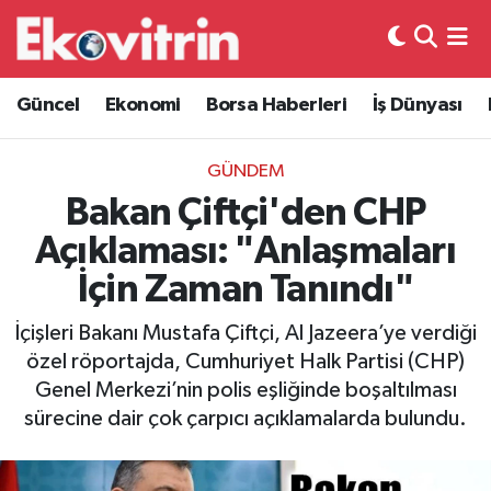
Güncel
Hava Durumu
Güncel
Ekonomi
Borsa Haberleri
İş Dünyası
Ekonomi
Trafik Durumu
GÜNDEM
Borsa Haberleri
Süper Lig Puan Durumu ve Fikstür
Bakan Çiftçi'den CHP
Açıklaması: "Anlaşmaları
İş Dünyası
Tüm Manşetler
İçin Zaman Tanındı"
Lojistik
Son Dakika Haberleri
İçişleri Bakanı Mustafa Çiftçi, Al Jazeera’ye verdiği
özel röportajda, Cumhuriyet Halk Partisi (CHP)
Otovitrin
Haber Arşivi
Genel Merkezi’nin polis eşliğinde boşaltılması
sürecine dair çok çarpıcı açıklamalarda bulundu.
Asayiş
Magazin