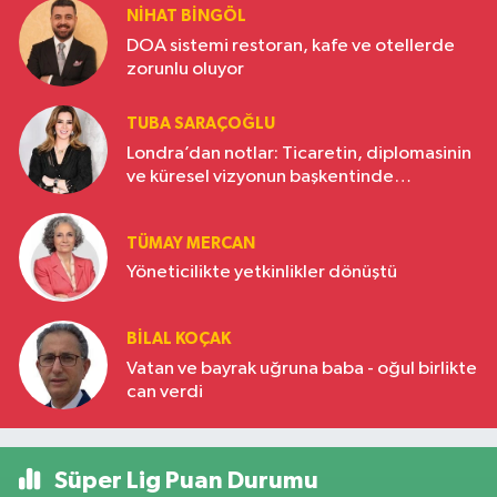
NIHAT BINGÖL
DOA sistemi restoran, kafe ve otellerde
zorunlu oluyor
TUBA SARAÇOĞLU
Londra’dan notlar: Ticaretin, diplomasinin
ve küresel vizyonun başkentinde
Türkiye’nin yükselen gücü
TÜMAY MERCAN
Yöneticilikte yetkinlikler dönüştü
BILAL KOÇAK
Vatan ve bayrak uğruna baba - oğul birlikte
can verdi
Süper Lig Puan Durumu