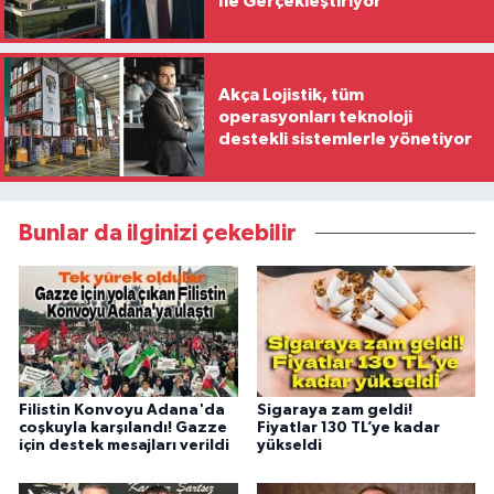
İle Gerçekleştiriyor
Akça Lojistik, tüm
operasyonları teknoloji
destekli sistemlerle yönetiyor
Bunlar da ilginizi çekebilir
Filistin Konvoyu Adana'da
Sigaraya zam geldi!
coşkuyla karşılandı! Gazze
Fiyatlar 130 TL’ye kadar
için destek mesajları verildi
yükseldi