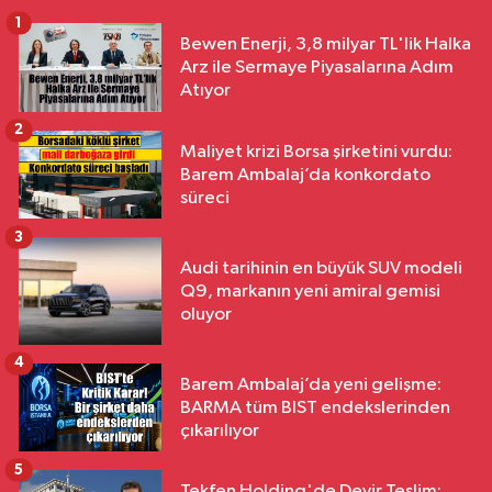
1
Bewen Enerji, 3,8 milyar TL'lik Halka
Arz ile Sermaye Piyasalarına Adım
Atıyor
2
Maliyet krizi Borsa şirketini vurdu:
Barem Ambalaj’da konkordato
süreci
3
Audi tarihinin en büyük SUV modeli
Q9, markanın yeni amiral gemisi
oluyor
4
Barem Ambalaj’da yeni gelişme:
BARMA tüm BIST endekslerinden
çıkarılıyor
5
Tekfen Holding'de Devir Teslim: