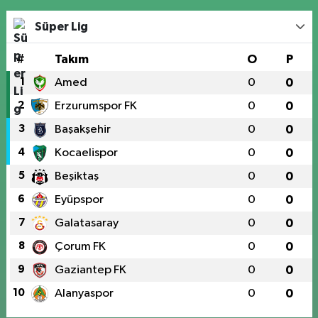
Süper Lig
#
Takım
O
P
1
Amed
0
0
2
Erzurumspor FK
0
0
3
Başakşehir
0
0
4
Kocaelispor
0
0
5
Beşiktaş
0
0
6
Eyüpspor
0
0
7
Galatasaray
0
0
8
Çorum FK
0
0
9
Gaziantep FK
0
0
10
Alanyaspor
0
0