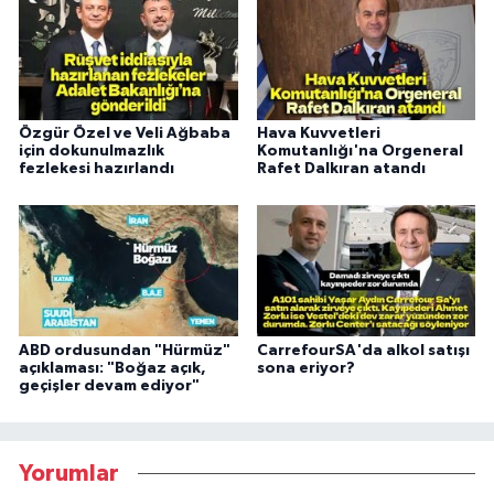
Özgür Özel ve Veli Ağbaba
Hava Kuvvetleri
için dokunulmazlık
Komutanlığı'na Orgeneral
fezlekesi hazırlandı
Rafet Dalkıran atandı
ABD ordusundan "Hürmüz"
CarrefourSA'da alkol satışı
açıklaması: "Boğaz açık,
sona eriyor?
geçişler devam ediyor"
Yorumlar