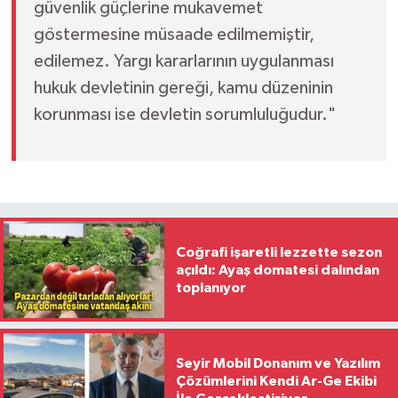
güvenlik güçlerine mukavemet
göstermesine müsaade edilmemiştir,
edilemez. Yargı kararlarının uygulanması
hukuk devletinin gereği, kamu düzeninin
korunması ise devletin sorumluluğudur."
Coğrafi işaretli lezzette sezon
açıldı: Ayaş domatesi dalından
toplanıyor
Seyir Mobil Donanım ve Yazılım
Çözümlerini Kendi Ar-Ge Ekibi