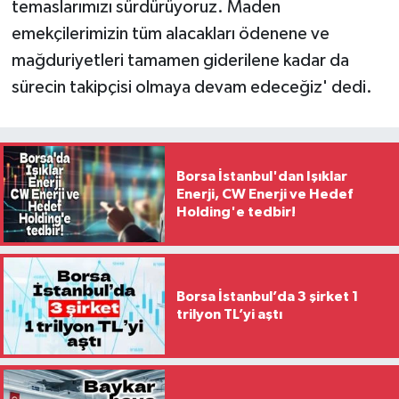
temaslarımızı sürdürüyoruz. Maden
emekçilerimizin tüm alacakları ödenene ve
mağduriyetleri tamamen giderilene kadar da
sürecin takipçisi olmaya devam edeceğiz' dedi.
Borsa İstanbul'dan Işıklar
Enerji, CW Enerji ve Hedef
Holding'e tedbir!
Borsa İstanbul’da 3 şirket 1
trilyon TL’yi aştı