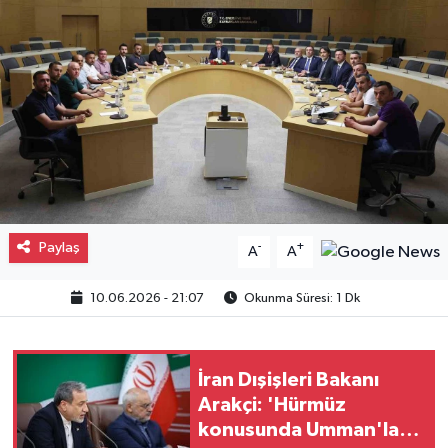
Gayrimenkul
Spor
Eğitim
Paylaş
-
+
A
A
10.06.2026 - 21:07
Okunma Süresi: 1 Dk
İran Dışişleri Bakanı
Arakçi: 'Hürmüz
konusunda Umman'la