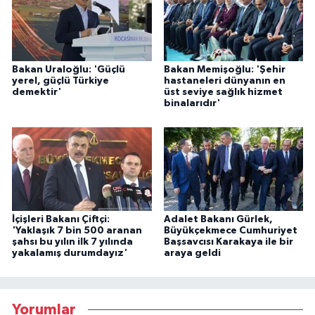
Bakan Uraloğlu: 'Güçlü
Bakan Memişoğlu: 'Şehir
yerel, güçlü Türkiye
hastaneleri dünyanın en
demektir'
üst seviye sağlık hizmet
binalarıdır'
İçişleri Bakanı Çiftçi:
Adalet Bakanı Gürlek,
'Yaklaşık 7 bin 500 aranan
Büyükçekmece Cumhuriyet
şahsı bu yılın ilk 7 yılında
Başsavcısı Karakaya ile bir
yakalamış durumdayız'
araya geldi
Yorumlar