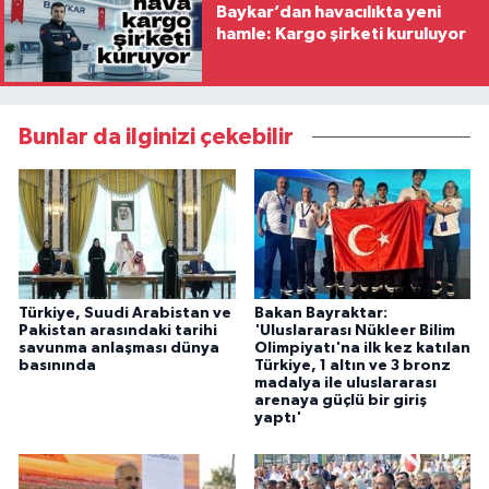
Baykar’dan havacılıkta yeni
hamle: Kargo şirketi kuruluyor
Bunlar da ilginizi çekebilir
Türkiye, Suudi Arabistan ve
Bakan Bayraktar:
Pakistan arasındaki tarihi
'Uluslararası Nükleer Bilim
savunma anlaşması dünya
Olimpiyatı'na ilk kez katılan
basınında
Türkiye, 1 altın ve 3 bronz
madalya ile uluslararası
arenaya güçlü bir giriş
yaptı'