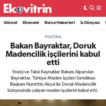
Güncel
Hava Durumu
Güncel
Ekonomi
Borsa Haberleri
İş Dünyası
Ekonomi
Trafik Durumu
POLITIKA
Borsa Haberleri
Süper Lig Puan Durumu ve Fikstür
Bakan Bayraktar, Doruk
Madencilik işçilerini kabul
İş Dünyası
Tüm Manşetler
etti
Lojistik
Son Dakika Haberleri
Enerji ve Tabii Kaynaklar Bakanı Alparslan
Bayraktar, Türkiye Maden İşçileri Sendikası
Otovitrin
Haber Arşivi
Başkanı Nurettin Akçul ile Doruk Madencilik
bünyesinde çalışan maden işçilerini kabul etti.
Asayiş
Magazin