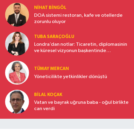
NIHAT BINGÖL
DOA sistemi restoran, kafe ve otellerde
zorunlu oluyor
TUBA SARAÇOĞLU
Londra’dan notlar: Ticaretin, diplomasinin
ve küresel vizyonun başkentinde
Türkiye’nin yükselen gücü
TÜMAY MERCAN
Yöneticilikte yetkinlikler dönüştü
BILAL KOÇAK
Vatan ve bayrak uğruna baba - oğul birlikte
can verdi