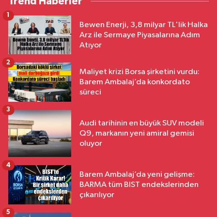
Trend Haberler
1
Bewen Enerji, 3,8 milyar TL'lik Halka
Arz ile Sermaye Piyasalarına Adım
Atıyor
2
Maliyet krizi Borsa şirketini vurdu:
Barem Ambalaj’da konkordato
süreci
3
Audi tarihinin en büyük SUV modeli
Q9, markanın yeni amiral gemisi
oluyor
4
Barem Ambalaj’da yeni gelişme:
BARMA tüm BIST endekslerinden
çıkarılıyor
5