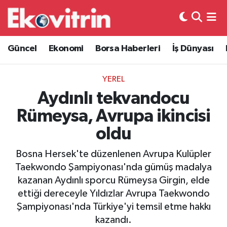
Güncel
Hava Durumu
Güncel
Ekonomi
Borsa Haberleri
İş Dünyası
Ekonomi
Trafik Durumu
YEREL
Borsa Haberleri
Süper Lig Puan Durumu ve Fikstür
Aydınlı tekvandocu
Rümeysa, Avrupa ikincisi
İş Dünyası
Tüm Manşetler
oldu
Lojistik
Son Dakika Haberleri
Bosna Hersek'te düzenlenen Avrupa Kulüpler
Taekwondo Şampiyonası'nda gümüş madalya
Otovitrin
Haber Arşivi
kazanan Aydınlı sporcu Rümeysa Girgin, elde
ettiği dereceyle Yıldızlar Avrupa Taekwondo
Asayiş
Şampiyonası'nda Türkiye'yi temsil etme hakkı
kazandı.
Magazin