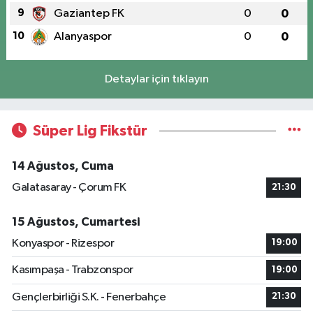
9
Gaziantep FK
0
0
10
Alanyaspor
0
0
Detaylar için tıklayın
Süper Lig Fikstür
14 Ağustos, Cuma
Galatasaray - Çorum FK
21:30
15 Ağustos, Cumartesi
Konyaspor - Rizespor
19:00
Kasımpaşa - Trabzonspor
19:00
Gençlerbirliği S.K. - Fenerbahçe
21:30