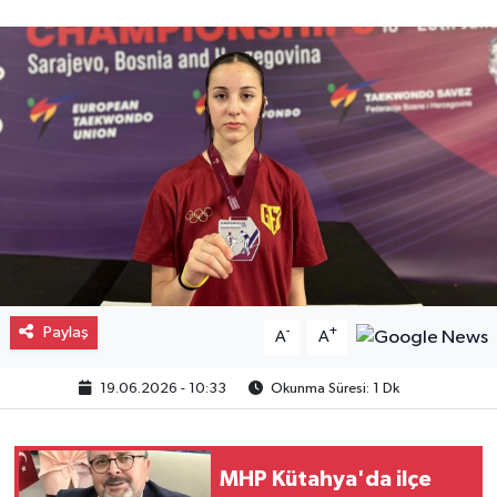
Gayrimenkul
Spor
Eğitim
Paylaş
-
+
A
A
19.06.2026 - 10:33
Okunma Süresi: 1 Dk
MHP Kütahya'da ilçe