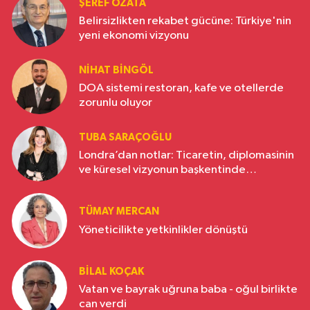
ŞEREF ÖZATA
Belirsizlikten rekabet gücüne: Türkiye'nin
yeni ekonomi vizyonu
NIHAT BINGÖL
DOA sistemi restoran, kafe ve otellerde
zorunlu oluyor
TUBA SARAÇOĞLU
Londra’dan notlar: Ticaretin, diplomasinin
ve küresel vizyonun başkentinde
Türkiye’nin yükselen gücü
TÜMAY MERCAN
Yöneticilikte yetkinlikler dönüştü
BILAL KOÇAK
Vatan ve bayrak uğruna baba - oğul birlikte
can verdi