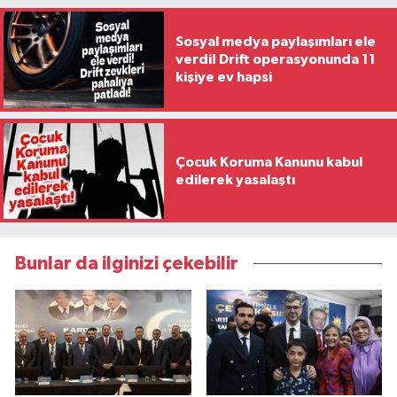
Sosyal medya paylaşımları ele
verdi! Drift operasyonunda 11
kişiye ev hapsi
Çocuk Koruma Kanunu kabul
edilerek yasalaştı
Bunlar da ilginizi çekebilir