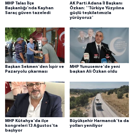
MHP Talas İlçe
AK Parti Adana İl Başkanı
Başkanlığı'nda Kayhan
Özkan: ''Türkiye Yüzyılına
Saraç güven tazeledi
güçlü teşkilatımızla
yürüyoruz'
Başkan Sekmen'den İspir ve
MHP Yunusemre'de yeni
Pazaryolu çıkarması
başkan Ali Özkan oldu
MHP Kütahya'da ilçe
Büyükşehir Harmancık'ta da
kongreleri 13 Ağustos'ta
yolları yeniliyor
başlıyor