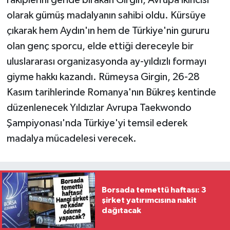
olarak gümüş madalyanın sahibi oldu. Kürsüye
çıkarak hem Aydın'ın hem de Türkiye'nin gururu
olan genç sporcu, elde ettiği dereceyle bir
uluslararası organizasyonda ay-yıldızlı formayı
giyme hakkı kazandı. Rümeysa Girgin, 26-28
Kasım tarihlerinde Romanya'nın Bükreş kentinde
düzenlenecek Yıldızlar Avrupa Taekwondo
Şampiyonası'nda Türkiye'yi temsil ederek
madalya mücadelesi verecek.
Borsada temettü haftası: 3
şirket yatırımcısına nakit
dağıtacak