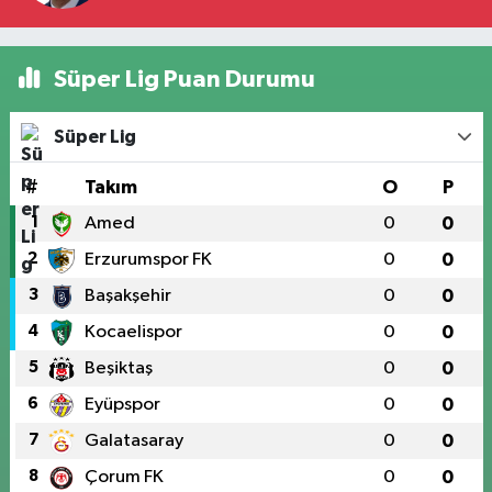
Süper Lig Puan Durumu
Süper Lig
#
Takım
O
P
1
Amed
0
0
2
Erzurumspor FK
0
0
3
Başakşehir
0
0
4
Kocaelispor
0
0
5
Beşiktaş
0
0
6
Eyüpspor
0
0
7
Galatasaray
0
0
8
Çorum FK
0
0