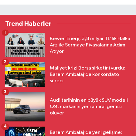
Trend Haberler
1
Bewen Enerji, 3,8 milyar TL'lik Halka
Arz ile Sermaye Piyasalarına Adım
Atıyor
2
Maliyet krizi Borsa şirketini vurdu:
Barem Ambalaj’da konkordato
süreci
3
Audi tarihinin en büyük SUV modeli
Q9, markanın yeni amiral gemisi
oluyor
4
Barem Ambalaj’da yeni gelişme: