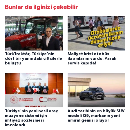
Bunlar da ilginizi çekebilir
TürkTraktör, Türkiye'nin
Maliyet krizi otobüs
dört bir yanındaki çiftçilerle
ikramlarını vurdu: Paralı
buluştu
servis kapıda!
Türkiye'nin yeni nesil araç
Audi tarihinin en büyük SUV
muayene sistemi için
modeli Q9, markanın yeni
imtiyaz sözleşmesi
amiral gemisi oluyor
imzalandı