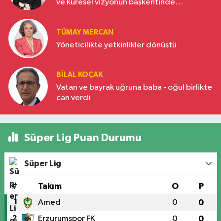
ve küresel vizyonun başkentinde
Türkiye’nin yükselen gücü
TÜMAY MERCAN
Yöneticilikte yetkinlikler dönüştü
BILAL KOÇAK
Vatan ve bayrak uğruna baba - oğul birlikte
can verdi
Süper Lig Puan Durumu
Süper Lig
#
Takım
O
P
1
Amed
0
0
2
Erzurumspor FK
0
0