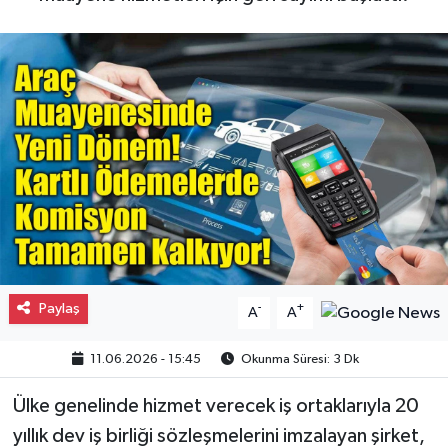
Gayrimenkul
Spor
Eğitim
Paylaş
-
+
A
A
11.06.2026 - 15:45
Okunma Süresi: 3 Dk
Ülke genelinde hizmet verecek iş ortaklarıyla 20
yıllık dev iş birliği sözleşmelerini imzalayan şirket,