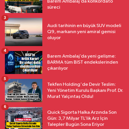
Barem Ambalaj’da konkordato
süreci
3
Audi tarihinin en büyük SUV modeli
Q9, markanın yeni amiral gemisi
oluyor
4
Barem Ambalaj’da yeni gelişme:
BARMA tüm BIST endekslerinden
çıkarılıyor
5
Tekfen Holding'de Devir Teslim:
Yeni Yönetim Kurulu Başkanı Prof. Dr.
Murat Yalçıntaş Oldu!
6
Quick Sigorta Halka Arzında Son
Gün: 3,7 Milyar TL’lik Arz İçin
Talepler Bugün Sona Eriyor