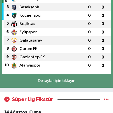
3
Başakşehir
0
0
4
Kocaelispor
0
0
5
Beşiktaş
0
0
6
Eyüpspor
0
0
7
Galatasaray
0
0
8
Çorum FK
0
0
9
Gaziantep FK
0
0
10
Alanyaspor
0
0
Detaylar için tıklayın
Süper Lig Fikstür
14 Ağustos, Cuma