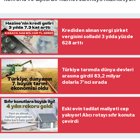
Krediden alınan vergi şirket
vergisini solladı! 3 yılda yüzde
628 arttı
Türkiye tarımda dünya devleri
arasına girdi! 83,2 milyar
dolarla 7’nci sırada
Eski evin tadilat maliyeti cep
yakıyor! Alıcı rotayı sıfır konuta
çevirdi