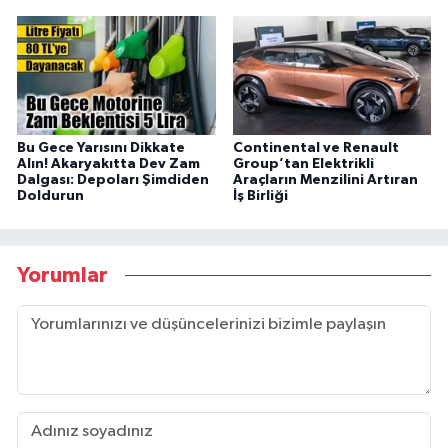
Bu Gece Yarısını Dikkate
Continental ve Renault
Alın! Akaryakıtta Dev Zam
Group’tan Elektrikli
Dalgası: Depoları Şimdiden
Araçların Menzilini Artıran
Doldurun
İş Birliği
Yorumlar