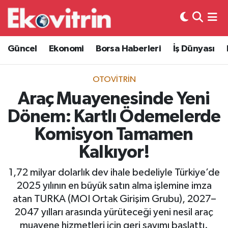
Güncel
Hava Durumu
Güncel
Ekonomi
Borsa Haberleri
İş Dünyası
Ekonomi
Trafik Durumu
OTOVITRIN
Borsa Haberleri
Süper Lig Puan Durumu ve Fikstür
Araç Muayenesinde Yeni
Dönem: Kartlı Ödemelerde
İş Dünyası
Tüm Manşetler
Komisyon Tamamen
Lojistik
Son Dakika Haberleri
Kalkıyor!
Otovitrin
Haber Arşivi
1,72 milyar dolarlık dev ihale bedeliyle Türkiye’de
2025 yılının en büyük satın alma işlemine imza
Asayiş
atan TURKA (MOI Ortak Girişim Grubu), 2027–
2047 yılları arasında yürüteceği yeni nesil araç
Magazin
muayene hizmetleri için geri sayımı başlattı.