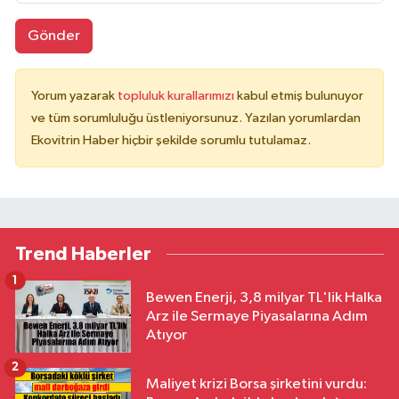
Gönder
Yorum yazarak
topluluk kurallarımızı
kabul etmiş bulunuyor
ve tüm sorumluluğu üstleniyorsunuz. Yazılan yorumlardan
Ekovitrin Haber hiçbir şekilde sorumlu tutulamaz.
Trend Haberler
1
Bewen Enerji, 3,8 milyar TL'lik Halka
Arz ile Sermaye Piyasalarına Adım
Atıyor
2
Maliyet krizi Borsa şirketini vurdu: