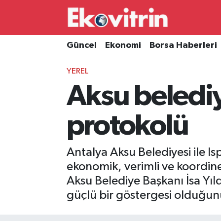
Güncel
Hava Durumu
Güncel
Ekonomi
Borsa Haberleri
Ekonomi
Trafik Durumu
YEREL
Aksu belediy
Borsa Haberleri
Süper Lig Puan Durumu ve Fikstür
İş Dünyası
Tüm Manşetler
protokolü
Lojistik
Son Dakika Haberleri
Antalya Aksu Belediyesi ile I
Otovitrin
Haber Arşivi
ekonomik, verimli ve koordine
Aksu Belediye Başkanı İsa Yıl
Asayiş
güçlü bir göstergesi olduğun
Magazin