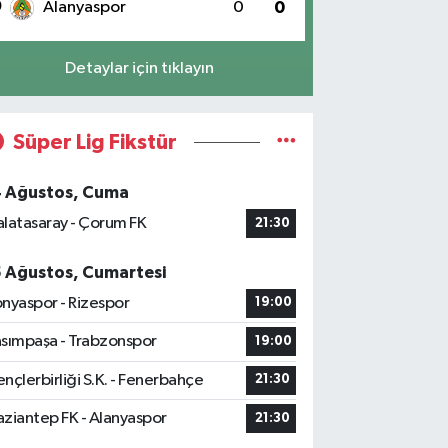
0
Alanyaspor
0
0
Detaylar için tıklayın
Süper Lig Fikstür
4 Ağustos, Cuma
latasaray - Çorum FK
21:30
5 Ağustos, Cumartesi
nyaspor - Rizespor
19:00
sımpaşa - Trabzonspor
19:00
nçlerbirliği S.K. - Fenerbahçe
21:30
ziantep FK - Alanyaspor
21:30