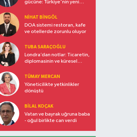
gücüne: Türkiye'nin yeni
ekonomi vizyonu
NIHAT BINGÖL
DOA sistemi restoran, kafe
ve otellerde zorunlu oluyor
TUBA SARAÇOĞLU
Londra’dan notlar: Ticaretin,
diplomasinin ve küresel
vizyonun başkentinde
Türkiye’nin yükselen gücü
TÜMAY MERCAN
Yöneticilikte yetkinlikler
dönüştü
BILAL KOÇAK
Vatan ve bayrak uğruna baba
- oğul birlikte can verdi