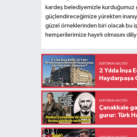
kardeş belediyemizle kurduğumuz 
güçlendireceğimize yürekten inanı
güzel örneklerinden biri olacak bu iş
hemşerilerimize hayırlı olmasını dil
EDITÖRÜN SEÇTIĞI
2 Yılda İnşa 
Haydarpaşa G
EDITÖRÜN SEÇTIĞI
Çanakkale ga
gurur: Türk H