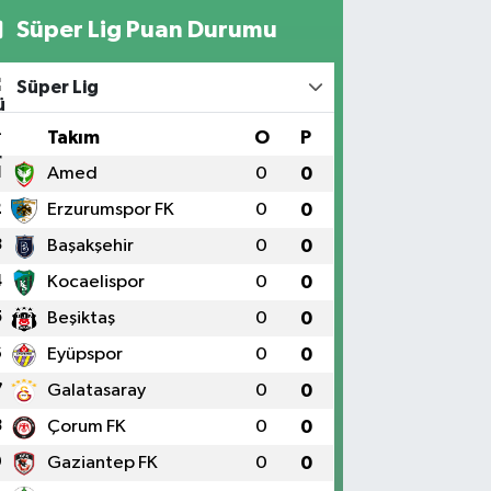
Süper Lig Puan Durumu
Süper Lig
#
Takım
O
P
1
Amed
0
0
2
Erzurumspor FK
0
0
3
Başakşehir
0
0
4
Kocaelispor
0
0
5
Beşiktaş
0
0
6
Eyüpspor
0
0
7
Galatasaray
0
0
8
Çorum FK
0
0
9
Gaziantep FK
0
0