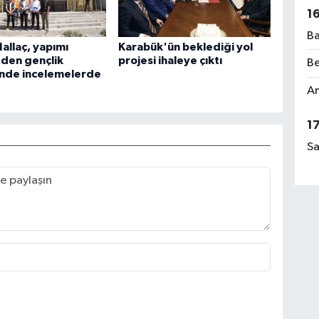
1
Ba
allaç, yapımı
Karabük'ün beklediği yol
den gençlik
projesi ihaleye çıktı
Be
nde incelemelerde
Am
1
Sa