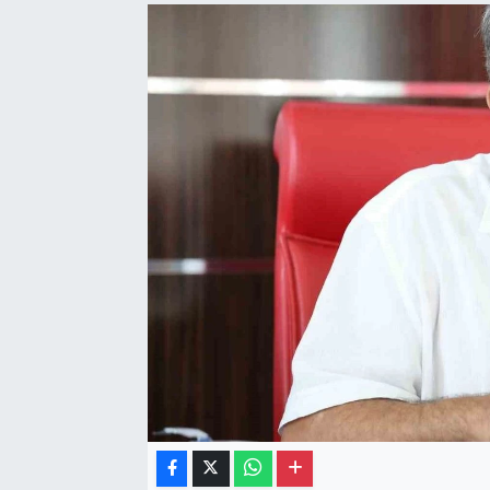
Gayrimenkul
Spor
Eğitim