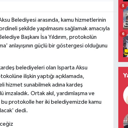
5
 Aksu Belediyesi arasında, kamu hizmetlerinin
ordineli şekilde yapılmasını sağlamak amacıyla
6
 Belediye Başkanı İsa Yıldırım, protokolün
ma' anlayışının güçlü bir göstergesi olduğunu
kardeş belediyeleri olan Isparta Aksu
Y
rotokolüne ilişkin yaptığı açıklamada,
teli hizmet sunabilmek adına kardeş
olü imzaladık. Ortak akıl, yardımlaşma ve
z bu protokolle her iki belediyemizde kamu
olacak' dedi.
eceğiz