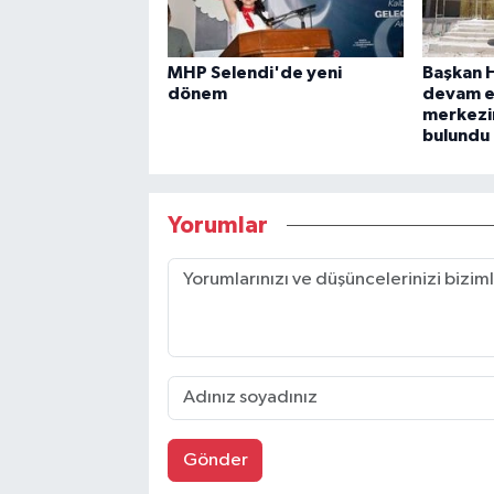
MHP Selendi'de yeni
Başkan H
dönem
devam e
merkezi
bulundu
Yorumlar
Gönder