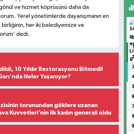
gönül ve hizmet köprüsünü daha da
yorum. Yerel yönetimlerde dayanışmanın en
 birliğinin, her iki belediyemize ve
iyorum' dedi.
Edildi, 10 Yıldır Restorasyonu Bitmedi!
arı'nda Neler Yaşanıyor?
zisinin torunundan göklere uzanan
ava Kuvvetleri’nin ilk kadın generali oldu