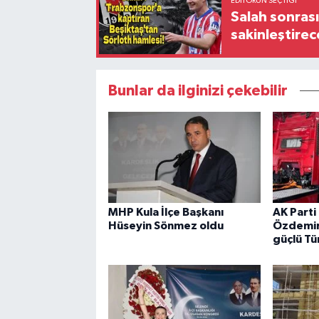
EDITÖRÜN SEÇTIĞI
Salah sonrası
sakinleştirec
Bunlar da ilginizi çekebilir
MHP Kula İlçe Başkanı
AK Parti 
Hüseyin Sönmez oldu
Özdemir:
güçlü Tü