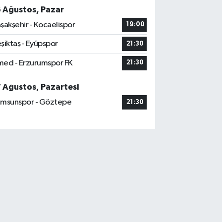
6 Ağustos, Pazar
şakşehir - Kocaelispor
19:00
şiktaş - Eyüpspor
21:30
ed - Erzurumspor FK
21:30
7 Ağustos, Pazartesi
msunspor - Göztepe
21:30