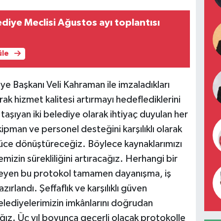
diye Meclisi Ağustos ayı toplantısı
üle
ye Başkanı Veli Kahraman ile imzaladıkları
rak hizmet kalitesi artırmayı hedeflediklerini
i taşıyan iki belediye olarak ihtiyaç duyulan her
ipman ve personel desteğini karşılıklı olarak
güce dönüştüreceğiz. Böylece kaynaklarımızı
emizin sürekliliğini artıracağız. Herhangi bir
rmeyen bu protokol tamamen dayanışma, iş
zırlandı. Şeffaflık ve karşılıklı güven
elediyelerimizin imkânlarını doğrudan
ız. Üç yıl boyunca geçerli olacak protokolle