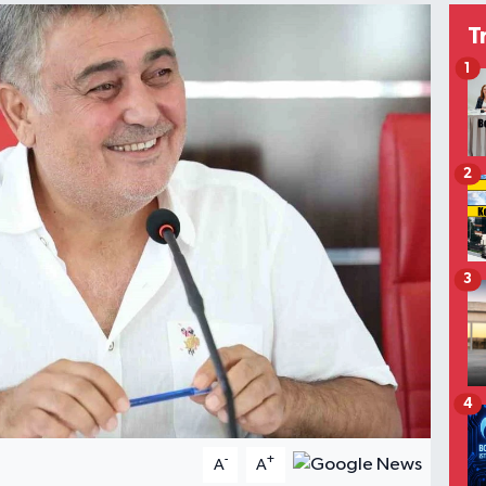
T
1
2
3
4
-
+
A
A