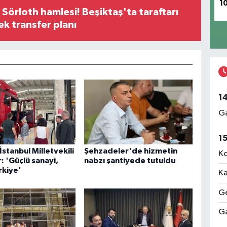
1
 Sörloth hamlesi! Beşiktaş'ta taraftarı
ek transfer planı
1
Ga
1
İstanbul Milletvekili
Şehzadeler'de hizmetin
Ko
 'Güçlü sanayi,
nabzı şantiyede tutuldu
rkiye'
Ka
Ge
Ga