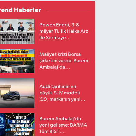
rend Haberler
Bewen Enerji, 3,8
milyar TL'lik Halka Arz
ile Sermaye
Piyasalarına Adım
Atıyor
Maliyet krizi Borsa
şirketini vurdu: Barem
Ambalaj’da
konkordato süreci
Audi tarihinin en
büyük SUV modeli
Q9, markanın yeni
amiral gemisi oluyor
Barem Ambalaj’da
yeni gelişme: BARMA
tüm BIST