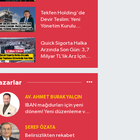
endekslerinden
çıkarılıyor
Tekfen Holding'de
Devir Teslim: Yeni
Yönetim Kurulu
Başkanı Prof. Dr. Murat
Yalçıntaş Oldu!
Quick Sigorta Halka
Arzında Son Gün: 3,7
Milyar TL’lik Arz İçin
Talepler Bugün Sona
Eriyor
azarlar
AV. AHMET BURAK YALÇIN
IBAN mağdurları için yeni
dönem! Yeni düzenleme ve
ceza indirim oranları
ŞEREF ÖZATA
Belirsizlikten rekabet