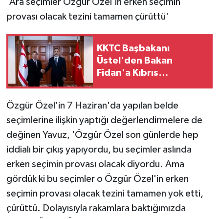
'Ara seçimler Özgür Özel'in erken seçimin
provası olacak tezini tamamen çürüttü'
KKTC Başbakanı
Üstel'den Bakan
Fidan'a Kıbrıs
açıklamaları nedeniyle
teşekkür
Özgür Özel'in 7 Haziran'da yapılan belde
seçimlerine ilişkin yaptığı değerlendirmelere de
değinen Yavuz, 'Özgür Özel son günlerde hep
iddialı bir çıkış yapıyordu, bu seçimler aslında
erken seçimin provası olacak diyordu. Ama
gördük ki bu seçimler o Özgür Özel'in erken
seçimin provası olacak tezini tamamen yok etti,
çürüttü. Dolayısıyla rakamlara baktığımızda