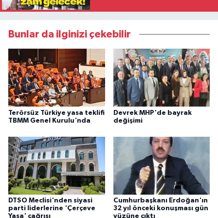
Bunlar da ilginizi çekebilir
Terörsüz Türkiye yasa teklifi
Devrek MHP'de bayrak
TBMM Genel Kurulu'nda
değişimi
DTSO Meclisi'nden siyasi
Cumhurbaşkanı Erdoğan'ın
parti liderlerine 'Çerçeve
32 yıl önceki konuşması gün
Yasa' çağrısı
yüzüne çıktı