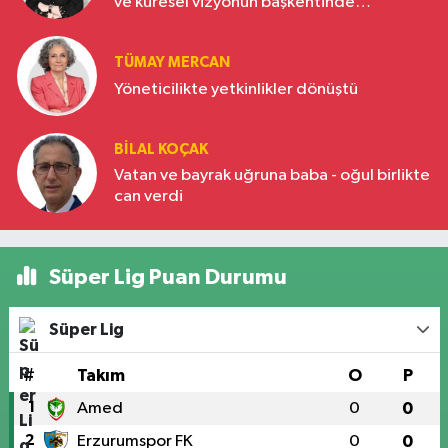
ve küresel vizyonun başkentinde
Türkiye’nin yükselen gücü
TÜMAY MERCAN
Yöneticilikte yetkinlikler dönüştü
BILAL KOÇAK
Vatan ve bayrak uğruna baba - oğul birlikte
can verdi
Süper Lig Puan Durumu
Süper Lig
#
Takım
O
P
1
Amed
0
0
2
Erzurumspor FK
0
0