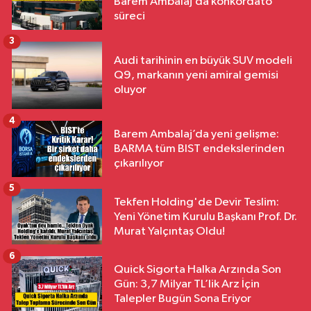
Barem Ambalaj’da konkordato
süreci
3
Audi tarihinin en büyük SUV modeli
Q9, markanın yeni amiral gemisi
oluyor
4
Barem Ambalaj’da yeni gelişme:
BARMA tüm BIST endekslerinden
çıkarılıyor
5
Tekfen Holding'de Devir Teslim:
Yeni Yönetim Kurulu Başkanı Prof. Dr.
Murat Yalçıntaş Oldu!
6
Quick Sigorta Halka Arzında Son
Gün: 3,7 Milyar TL’lik Arz İçin
Talepler Bugün Sona Eriyor