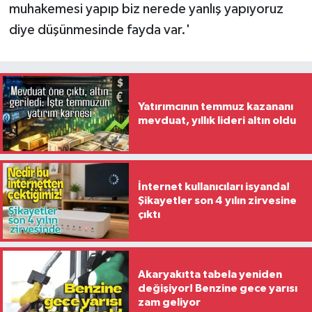
muhakemesi yapıp biz nerede yanlış yapıyoruz
diye düşünmesinde fayda var.'
Yatırımcının temmuz kazananı
mevduat, yıllık lideri altın oldu
İnternet kullanıcıları isyanda!
Şikayetler son 4 yılın zirvesine
çıktı
Akaryakıtta tabela yeniden
değişiyor! Benzine gece yarısı
zam geliyor