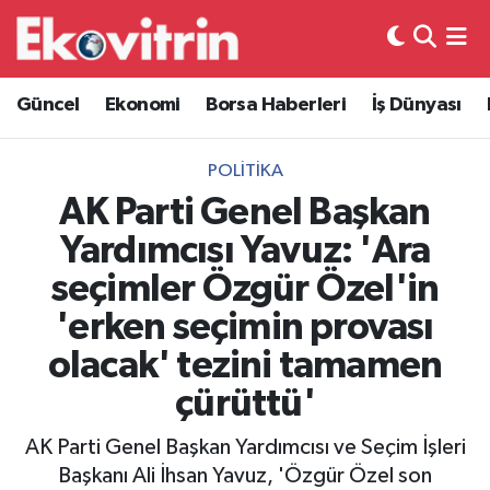
Güncel
Hava Durumu
Güncel
Ekonomi
Borsa Haberleri
İş Dünyası
Ekonomi
Trafik Durumu
POLITIKA
Borsa Haberleri
Süper Lig Puan Durumu ve Fikstür
AK Parti Genel Başkan
Yardımcısı Yavuz: 'Ara
İş Dünyası
Tüm Manşetler
seçimler Özgür Özel'in
Lojistik
Son Dakika Haberleri
'erken seçimin provası
olacak' tezini tamamen
Otovitrin
Haber Arşivi
çürüttü'
Asayiş
AK Parti Genel Başkan Yardımcısı ve Seçim İşleri
Magazin
Başkanı Ali İhsan Yavuz, 'Özgür Özel son