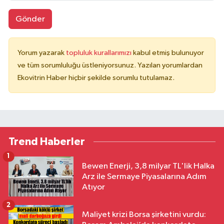
Gönder
Yorum yazarak
topluluk kurallarımızı
kabul etmiş bulunuyor
ve tüm sorumluluğu üstleniyorsunuz. Yazılan yorumlardan
Ekovitrin Haber hiçbir şekilde sorumlu tutulamaz.
Trend Haberler
1
Bewen Enerji, 3,8 milyar TL'lik Halka
Arz ile Sermaye Piyasalarına Adım
Atıyor
2
Maliyet krizi Borsa şirketini vurdu: