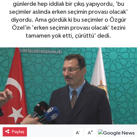
günlerde hep iddialı bir çıkış yapıyordu, 'bu
Gayrimenkul
seçimler aslında erken seçimin provası olacak'
diyordu. Ama gördük ki bu seçimler o Özgür
Spor
Özel'in 'erken seçimin provası olacak' tezini
tamamen yok etti, çürüttü' dedi.
Eğitim
Paylaş
-
+
A
A