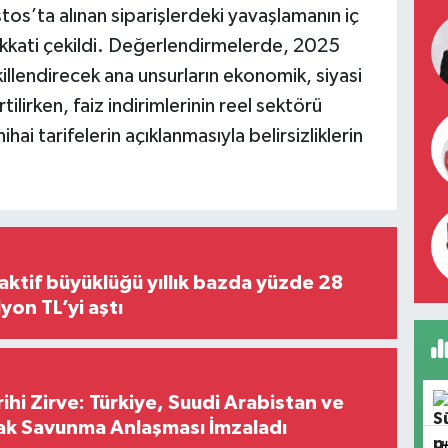
os’ta alınan siparişlerdeki yavaşlamanın iç
dikkati çekildi. Değerlendirmelerde, 2025
şekillendirecek ana unsurların ekonomik, siyasi
tilirken, faiz indirimlerinin reel sektörü
hai tarifelerin açıklanmasıyla belirsizliklerin
aktif büyüklüğü yıllık bazda yüzde 28
,8 trilyon TL’yi aştı
hi Zirve: Türkiye, Suudi Arabistan ve
ak Savunma Anlaşması İmzaladı