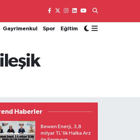
Gayrimenkul
Spor
Eğitim
ileşik
rend Haberler
Bewen Enerji, 3,8
milyar TL'lik Halka Arz
ile Sermaye