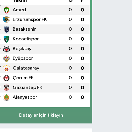
#
Takım
O
P
1
Amed
0
0
2
Erzurumspor FK
0
0
3
Başakşehir
0
0
4
Kocaelispor
0
0
5
Beşiktaş
0
0
6
Eyüpspor
0
0
7
Galatasaray
0
0
8
Çorum FK
0
0
9
Gaziantep FK
0
0
0
Alanyaspor
0
0
Detaylar için tıklayın