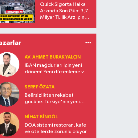
Yalçıntaş Oldu!
Quick Sigorta Halka
Arzında Son Gün: 3,7
Milyar TL’lik Arz İçin
Talepler Bugün Sona
Eriyor
azarlar
AV. AHMET BURAK YALÇIN
IBAN mağdurları için yeni
dönem! Yeni düzenleme ve
ceza indirim oranları
ŞEREF ÖZATA
Belirsizlikten rekabet
gücüne: Türkiye'nin yeni
ekonomi vizyonu
NIHAT BINGÖL
DOA sistemi restoran, kafe
ve otellerde zorunlu oluyor