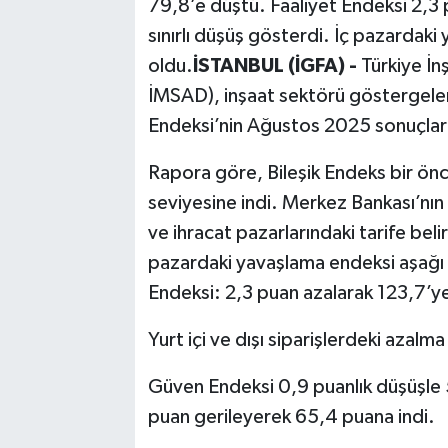
79,8’e düştü. Faaliyet Endeksi 2,3 
sınırlı düşüş gösterdi. İç pazardaki 
oldu.
İSTANBUL (İGFA) -
Türkiye İn
İMSAD), inşaat sektörü göstergeleri
Endeksi’nin Ağustos 2025 sonuçları
Rapora göre, Bileşik Endeks bir ön
seviyesine indi. Merkez Bankası’nın 
ve ihracat pazarlarındaki tarife belir
pazardaki yavaşlama endeksi aşağı 
Endeksi: 2,3 puan azalarak 123,7’ye
Yurt içi ve dışı siparişlerdeki azalma 
Güven Endeksi 0,9 puanlık düşüşle 
puan gerileyerek 65,4 puana indi.