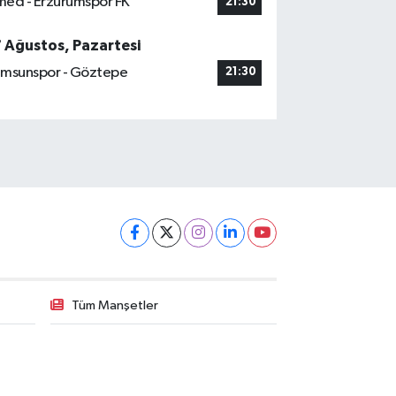
ed - Erzurumspor FK
21:30
7 Ağustos, Pazartesi
msunspor - Göztepe
21:30
Tüm Manşetler