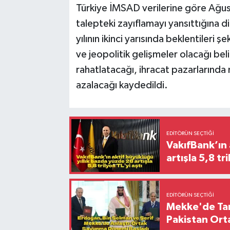
Türkiye İMSAD verilerine göre Ağust
talepteki zayıflamayı yansıttığına 
yılının ikinci yarısında beklentileri 
ve jeopolitik gelişmeler olacağı belir
rahatlatacağı, ihracat pazarlarında ni
azalacağı kaydedildi.
EDITÖRÜN SEÇTIĞI
VakıfBank’ın 
artışla 5
EDITÖRÜN SEÇTIĞI
Mekke'de Tari
Pakistan Ort