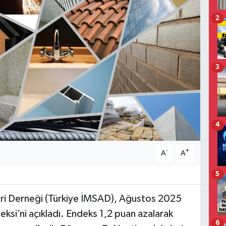
2
3
4
-
+
A
A
5
eri Derneği (Türkiye İMSAD), Ağustos 2025
eksi’ni açıkladı. Endeks 1,2 puan azalarak
6