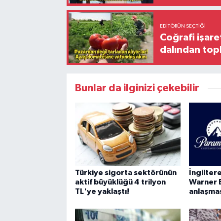
EDITÖRÜN SEÇTIĞI
Coğrafi işare
dalından top
Bunlar da ilginizi çekebilir
Türkiye sigorta sektörünün
İngilte
aktif büyüklüğü 4 trilyon
Warner 
TL'ye yaklaştı!
anlaşma