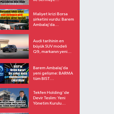
Piyasalarına Adım
Atıyor
Maliyet krizi Borsa
şirketini vurdu: Barem
Ambalaj’da
konkordato süreci
Audi tarihinin en
büyük SUV modeli
Q9, markanın yeni
amiral gemisi oluyor
Barem Ambalaj’da
yeni gelişme: BARMA
tüm BIST
endekslerinden
çıkarılıyor
Tekfen Holding'de
Devir Teslim: Yeni
Yönetim Kurulu
Başkanı Prof. Dr. Murat