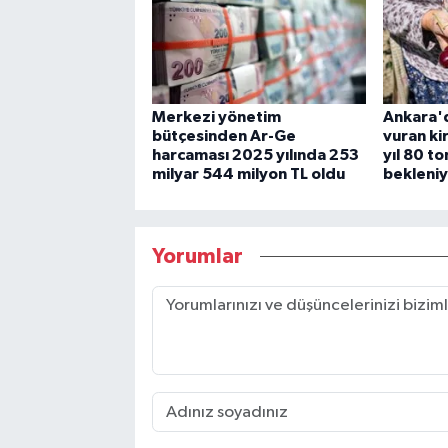
Merkezi yönetim
Ankara'd
bütçesinden Ar-Ge
vuran ki
harcaması 2025 yılında 253
yıl 80 t
milyar 544 milyon TL oldu
bekleni
Yorumlar