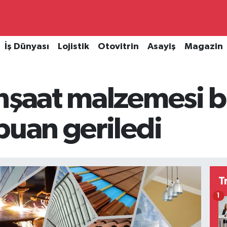
İş Dünyası
Lojistik
Otovitrin
Asayiş
Magazin
nşaat malzemesi b
puan geriledi
T
1