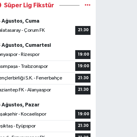
Süper Lig Fikstür
4 Ağustos, Cuma
latasaray - Çorum FK
21:30
5 Ağustos, Cumartesi
nyaspor - Rizespor
19:00
sımpaşa - Trabzonspor
19:00
nçlerbirliği S.K. - Fenerbahçe
21:30
ziantep FK - Alanyaspor
21:30
6 Ağustos, Pazar
şakşehir - Kocaelispor
19:00
şiktaş - Eyüpspor
21:30