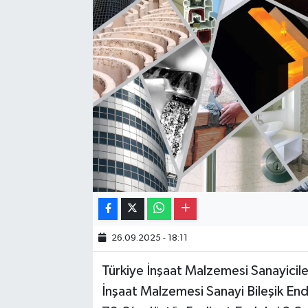
Gayrimenkul
Spor
Eğitim
26.09.2025 - 18:11
Türkiye İnşaat Malzemesi Sanayicil
İnşaat Malzemesi Sanayi Bileşik End