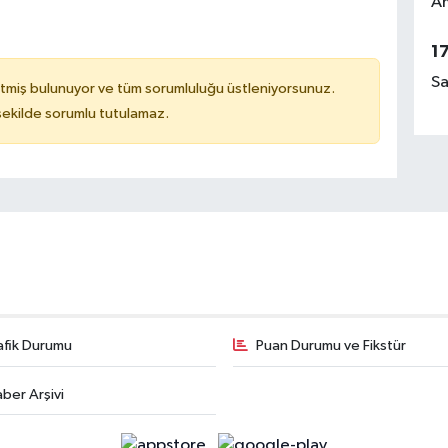
Am
1
Sa
tmiş bulunuyor ve tüm sorumluluğu üstleniyorsunuz.
 şekilde sorumlu tutulamaz.
afik Durumu
Puan Durumu ve Fikstür
ber Arşivi