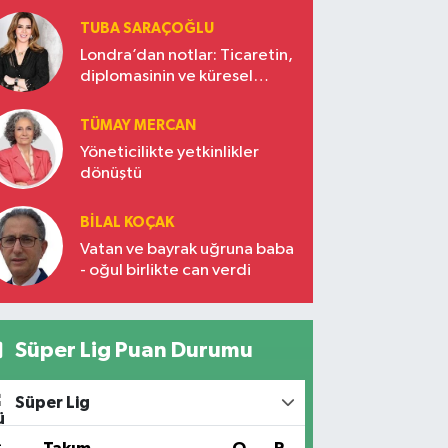
TUBA SARAÇOĞLU
Londra’dan notlar: Ticaretin,
diplomasinin ve küresel
vizyonun başkentinde
Türkiye’nin yükselen gücü
TÜMAY MERCAN
Yöneticilikte yetkinlikler
dönüştü
BILAL KOÇAK
Vatan ve bayrak uğruna baba
- oğul birlikte can verdi
Süper Lig Puan Durumu
Süper Lig