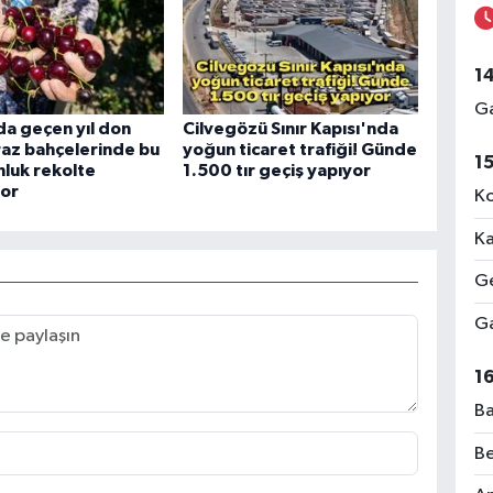
1
Ga
a geçen yıl don
Cilvegözü Sınır Kapısı'nda
raz bahçelerinde bu
yoğun ticaret trafiği! Günde
1
onluk rekolte
1.500 tır geçiş yapıyor
yor
Ko
Ka
Ge
Ga
1
Ba
Be