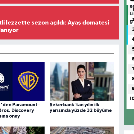
tli lezzette sezon açıldı: Ayaş domatesi
lanıyor
1
re'den Paramount–
Şekerbank'tan yılın ilk
Bros. Discovery
yarısında yüzde 32 büyüme
sına onay