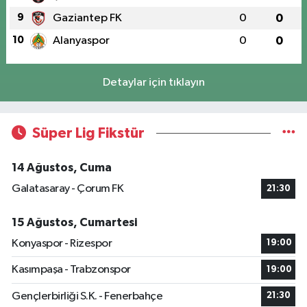
9
Gaziantep FK
0
0
10
Alanyaspor
0
0
Detaylar için tıklayın
Süper Lig Fikstür
14 Ağustos, Cuma
Galatasaray - Çorum FK
21:30
15 Ağustos, Cumartesi
Konyaspor - Rizespor
19:00
Kasımpaşa - Trabzonspor
19:00
Gençlerbirliği S.K. - Fenerbahçe
21:30