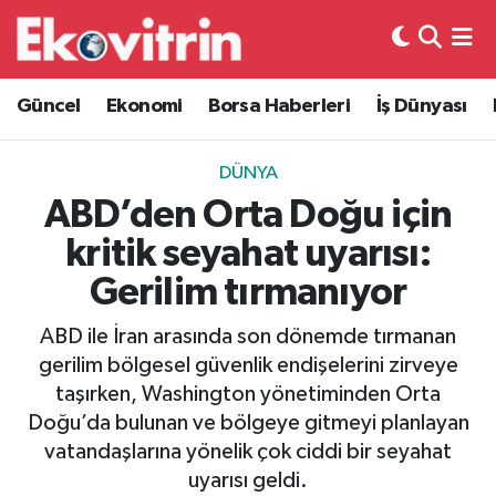
Güncel
Hava Durumu
Güncel
Ekonomi
Borsa Haberleri
İş Dünyası
Ekonomi
Trafik Durumu
DÜNYA
Borsa Haberleri
Süper Lig Puan Durumu ve Fikstür
ABD’den Orta Doğu için
kritik seyahat uyarısı:
İş Dünyası
Tüm Manşetler
Gerilim tırmanıyor
Lojistik
Son Dakika Haberleri
ABD ile İran arasında son dönemde tırmanan
gerilim bölgesel güvenlik endişelerini zirveye
Otovitrin
Haber Arşivi
taşırken, Washington yönetiminden Orta
Doğu’da bulunan ve bölgeye gitmeyi planlayan
Asayiş
vatandaşlarına yönelik çok ciddi bir seyahat
uyarısı geldi.
Magazin