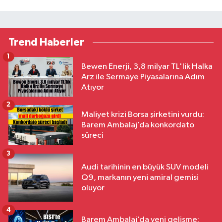
Trend Haberler
1
Bewen Enerji, 3,8 milyar TL'lik Halka
Arz ile Sermaye Piyasalarına Adım
Atıyor
2
Maliyet krizi Borsa şirketini vurdu:
Barem Ambalaj’da konkordato
süreci
3
Audi tarihinin en büyük SUV modeli
Q9, markanın yeni amiral gemisi
oluyor
4
Barem Ambalaj’da yeni gelişme: