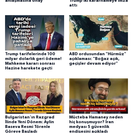
anlaşmasına onay
Trump iki kararnameye imza
attı
Trump tarifelerinde 100
ABD ordusundan "Hürmüz"
milyar dolarlık geri ödeme!
açıklaması: "Boğaz açık,
Mahkeme kararı sonrası
geçişler devam ediyor"
Hazine harekete geçti
Bulgaristan'ın Razgrad
Mücteba Hamaney neden
İlinde Yeni Dönem: Aylin
hiç konuşmuyor? İran
Baseva Resmi Törenle
medyası 5 güvenlik
Göreve Başladı
endişesini açıkladı