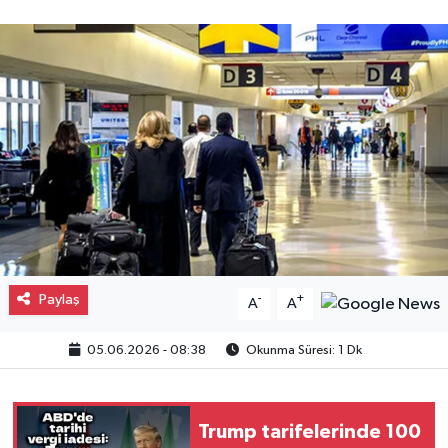
Gayrimenkul
Spor
Eğitim
Paylaş
-
+
A
A
05.06.2026 - 08:38
Okunma Süresi: 1 Dk
Trump tarifelerinde 100