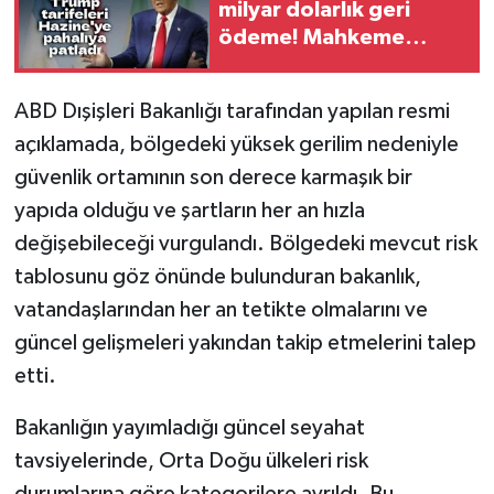
milyar dolarlık geri
ödeme! Mahkeme
kararı sonrası Hazine
harekete geçti
ABD Dışişleri Bakanlığı tarafından yapılan resmi
açıklamada, bölgedeki yüksek gerilim nedeniyle
güvenlik ortamının son derece karmaşık bir
yapıda olduğu ve şartların her an hızla
değişebileceği vurgulandı. Bölgedeki mevcut risk
tablosunu göz önünde bulunduran bakanlık,
vatandaşlarından her an tetikte olmalarını ve
güncel gelişmeleri yakından takip etmelerini talep
etti.
Bakanlığın yayımladığı güncel seyahat
tavsiyelerinde, Orta Doğu ülkeleri risk
durumlarına göre kategorilere ayrıldı. Bu