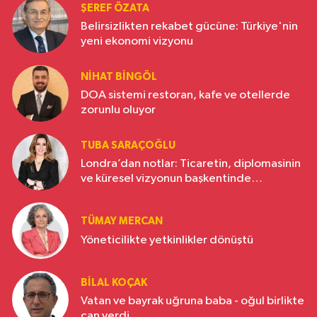
ŞEREF ÖZATA
Belirsizlikten rekabet gücüne: Türkiye'nin
yeni ekonomi vizyonu
NIHAT BINGÖL
DOA sistemi restoran, kafe ve otellerde
zorunlu oluyor
TUBA SARAÇOĞLU
Londra’dan notlar: Ticaretin, diplomasinin
ve küresel vizyonun başkentinde
Türkiye’nin yükselen gücü
TÜMAY MERCAN
Yöneticilikte yetkinlikler dönüştü
BILAL KOÇAK
Vatan ve bayrak uğruna baba - oğul birlikte
can verdi