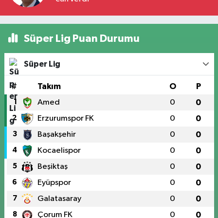
Süper Lig Puan Durumu
Süper Lig
#
Takım
O
P
1
Amed
0
0
2
Erzurumspor FK
0
0
3
Başakşehir
0
0
4
Kocaelispor
0
0
5
Beşiktaş
0
0
6
Eyüpspor
0
0
7
Galatasaray
0
0
8
Çorum FK
0
0