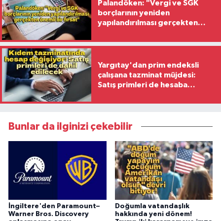
Palandöken: "Vergi ve SGK
borçlarının yeniden
yapılandırılması gerçekten
önemli bir fırsat"
Yargıtay'dan prim endeksli
çalışana tazminat müjdesi:
Satış primleri de hesaba
katılacak
Bunlar da ilginizi çekebilir
İngiltere'den Paramount–
Doğumla vatandaşlık
Warner Bros. Discovery
hakkında yeni dönem!