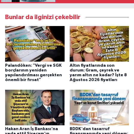
Bunlar da ilginizi çekebilir
Palandöken: "Vergi ve SGK
Altın fiyatlarında son
borçlarının yeniden
durum: Gram, çeyrek ve
yapılandırılması gerçekten
yarım altın ne kadar? İşte 8
önemli bir fırsat"
Ağustos 2026 fiyatları
Hakan Aran İş Bankası'na
BDDK'dan tasarruf
veda etti! Şişecam'ın
finansmanında yeni dönem: