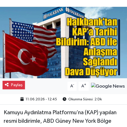
Gayrimenkul
Spor
Eğitim
Paylaş
-
+
A
A
11.06.2026 - 12:45
Okunma Süresi: 2 Dk
Kamuyu Aydınlatma Platformu’na (KAP) yapılan
resmi bildirimle, ABD Güney New York Bölge