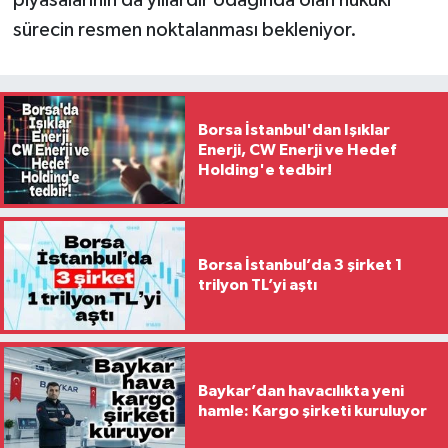
sürecin resmen noktalanması bekleniyor.
Borsa İstanbul'dan Işıklar
Enerji, CW Enerji ve Hedef
Holding'e tedbir!
Borsa İstanbul’da 3 şirket 1
trilyon TL’yi aştı
Baykar’dan havacılıkta yeni
hamle: Kargo şirketi kuruluyor