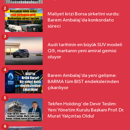
2
Maliyet krizi Borsa şirketini vurdu:
Barem Ambalaj’da konkordato
süreci
3
Audi tarihinin en büyük SUV modeli
Q9, markanın yeni amiral gemisi
oluyor
4
Barem Ambalaj’da yeni gelişme:
BARMA tüm BIST endekslerinden
çıkarılıyor
5
Tekfen Holding'de Devir Teslim:
Yeni Yönetim Kurulu Başkanı Prof. Dr.
Murat Yalçıntaş Oldu!
6