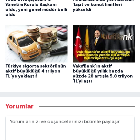
Yönetim Kurulu Başkanı
Taşıt ve konut limitleri
oldu, yeni genel müdür belli
yükseldi
oldu
Türkiye sigorta sektörünün
VakıfBank’ın aktif
aktif büyüklüğü 4 trilyon
büyüklüğü yıllık bazda
TL'ye yaklaştı!
yüzde 28 artışla 5,8 trilyon
TL’yi aştı
Yorumlar