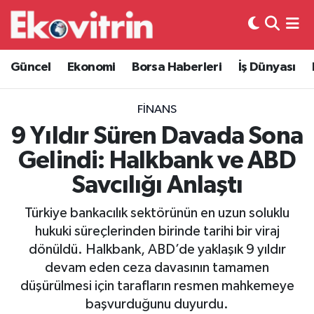
Güncel
Hava Durumu
Güncel
Ekonomi
Borsa Haberleri
İş Dünyası
Ekonomi
Trafik Durumu
FINANS
Borsa Haberleri
Süper Lig Puan Durumu ve Fikstür
9 Yıldır Süren Davada Sona
Gelindi: Halkbank ve ABD
İş Dünyası
Tüm Manşetler
Savcılığı Anlaştı
Lojistik
Son Dakika Haberleri
Türkiye bankacılık sektörünün en uzun soluklu
hukuki süreçlerinden birinde tarihi bir viraj
Otovitrin
Haber Arşivi
dönüldü. Halkbank, ABD’de yaklaşık 9 yıldır
devam eden ceza davasının tamamen
Asayiş
düşürülmesi için tarafların resmen mahkemeye
başvurduğunu duyurdu.
Magazin