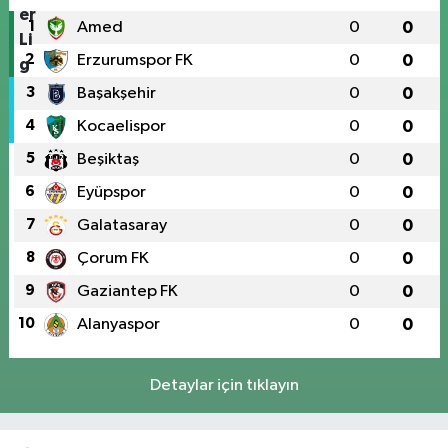
1
Amed
0
0
2
Erzurumspor FK
0
0
3
Başakşehir
0
0
4
Kocaelispor
0
0
5
Beşiktaş
0
0
6
Eyüpspor
0
0
7
Galatasaray
0
0
8
Çorum FK
0
0
9
Gaziantep FK
0
0
10
Alanyaspor
0
0
Detaylar için tıklayın