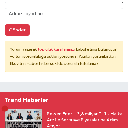
Gönder
Yorum yazarak
topluluk kurallarımızı
kabul etmiş bulunuyor
ve tüm sorumluluğu üstleniyorsunuz. Yazılan yorumlardan
Ekovitrin Haber hiçbir şekilde sorumlu tutulamaz.
Trend Haberler
1
Bewen Enerji, 3,8 milyar TL'lik Halka
Arz ile Sermaye Piyasalarına Adım
Atıyor