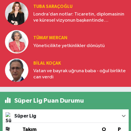
TUBA SARAÇOĞLU
Londra’dan notlar: Ticaretin, diplomasinin
ve küresel vizyonun başkentinde
Türkiye’nin yükselen gücü
TÜMAY MERCAN
Yöneticilikte yetkinlikler dönüştü
BILAL KOÇAK
Vatan ve bayrak uğruna baba - oğul birlikte
can verdi
Süper Lig Puan Durumu
Süper Lig
#
Takım
O
P