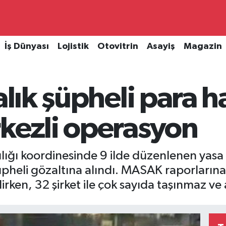
İş Dünyası
Lojistik
Otovitrin
Asayiş
Magazin
alık şüpheli para h
rkezli operasyon
ığı koordinesinde 9 ilde düzenlenen yasa d
eli gözaltına alındı. MASAK raporlarına gö
lirken, 32 şirket ile çok sayıda taşınmaz ve