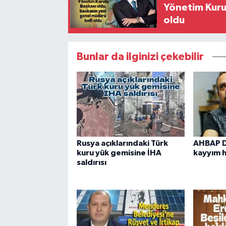
Yönetim Kurul
oldu
Bunlar da ilginizi çekebilir
Rusya açıklarındaki Türk
AHBAP De
kuru yük gemisine İHA
kayyım h
saldırısı