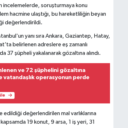
ılan incelemelerde, soruşturmaya konu
 işlem hacmine ulaştığı, bu hareketliliğin beyan
ği değerlendirildi.
İstanbul'un yanı sıra Ankara, Gaziantep, Hatay,
okat'ta belirlenen adreslere eş zamanlı
37 şüpheli yakalanarak gözaltına alındı.
nlenen ve 72 şüphelini gözaltına
te vatandaşlık operasyonun perde
üle
dildiği değerlendirilen mal varlıklarına
 kapsamda 19 konut, 9 arsa, 1 iş yeri, 31