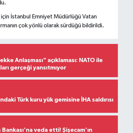
du.
ri için İstanbul Emniyet Müdürlüğü Vatan
manın çok yönlü olarak sürdüğü bildirildi.
ke Anlaşması" açıklaması: NATO ile
iaları gerçeği yansıtmıyor
ındaki Türk kuru yük gemisine İHA saldırısı
 Bankası'na veda etti! Şişecam'ın