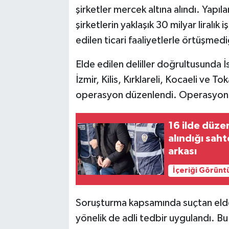
şirketler mercek altına alındı. Yap
şirketlerin yaklaşık 30 milyar liralık
edilen ticari faaliyetlerle örtüşmedi
Elde edilen deliller doğrultusunda 
İzmir, Kilis, Kırklareli, Kocaeli ve T
operasyon düzenlendi. Operasyonda 
16 ilde düze
alındığı sah
arkası
İçeriği Görünt
Soruşturma kapsamında suçtan elde e
yönelik de adli tedbir uygulandı. Bu