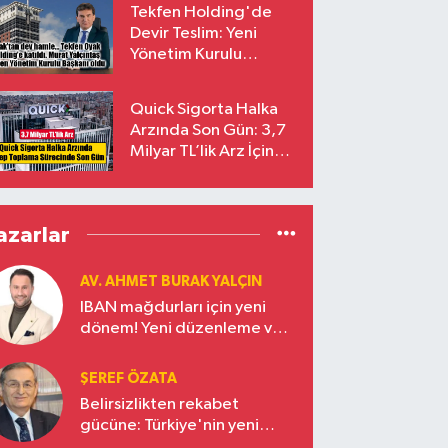
Tekfen Holding'de
Devir Teslim: Yeni
Yönetim Kurulu
Başkanı Prof. Dr. Murat
Yalçıntaş Oldu!
Quick Sigorta Halka
Arzında Son Gün: 3,7
Milyar TL’lik Arz İçin
Talepler Bugün Sona
Eriyor
azarlar
AV. AHMET BURAK YALÇIN
IBAN mağdurları için yeni
dönem! Yeni düzenleme ve
ceza indirim oranları
ŞEREF ÖZATA
Belirsizlikten rekabet
gücüne: Türkiye'nin yeni
ekonomi vizyonu