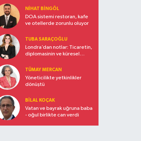
NIHAT BINGÖL
DOA sistemi restoran, kafe
ve otellerde zorunlu oluyor
TUBA SARAÇOĞLU
Londra’dan notlar: Ticaretin,
diplomasinin ve küresel
vizyonun başkentinde
Türkiye’nin yükselen gücü
TÜMAY MERCAN
Yöneticilikte yetkinlikler
dönüştü
BILAL KOÇAK
Vatan ve bayrak uğruna baba
- oğul birlikte can verdi