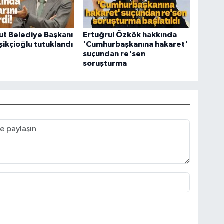
t Belediye Başkanı
Ertuğrul Özkök hakkında
şikçioğlu tutuklandı
'Cumhurbaşkanına hakaret'
suçundan re'sen
soruşturma