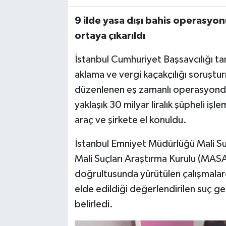
9 ilde yasa dışı bahis operasyonu:
ortaya çıkarıldı
İstanbul Cumhuriyet Başsavcılığı tar
aklama ve vergi kaçakçılığı soruştu
düzenlenen eş zamanlı operasyonda 
yaklaşık 30 milyar liralık şüpheli iş
araç ve şirkete el konuldu.
İstanbul Emniyet Müdürlüğü Mali Su
Mali Suçları Araştırma Kurulu (MASAK
doğrultusunda yürütülen çalışmalard
elde edildiği değerlendirilen suç geli
belirledi.