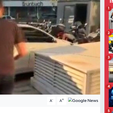
T
1
2
3
4
-
+
A
A
5