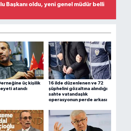
u Başkanı oldu, yeni genel müdür belli
rneğine üç kişilik
16 ilde düzenlenen ve 72
eyeti atandı
şüphelini gözaltına alındığı
sahte vatandaşlık
operasyonun perde arkası