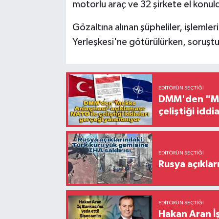
motorlu araç ve 32 şirkete el konul
Gözaltına alınan şüpheliler, işlemle
Yerleşkesi'ne götürülürken, soruştur
EDITÖRÜN SEÇTIĞI
DMM'den "Mek
çeliştiği idd
EDITÖRÜN SEÇTIĞI
Rusya açıklar
EDITÖRÜN SEÇTIĞI
Hakan Aran İş