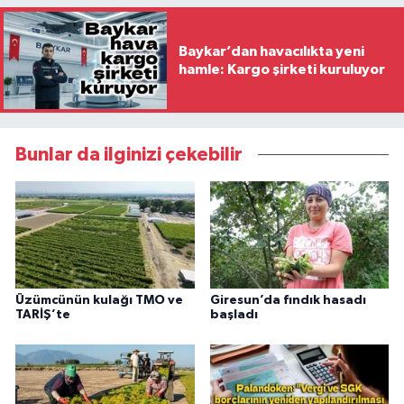
Baykar’dan havacılıkta yeni
hamle: Kargo şirketi kuruluyor
Bunlar da ilginizi çekebilir
Üzümcünün kulağı TMO ve
Giresun’da fındık hasadı
TARİŞ’te
başladı