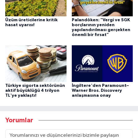
Üzüm üreticilerine kritik
Palandöken: "Vergi ve SGK
hasat uyarısı!
borçlarının yeniden
yapılandırılması gerçekten
önemli bir fırsat"
Türkiye sigorta sektörünün
İngiltere'den Paramount–
aktif büyüklüğü 4 trilyon
Warner Bros. Discovery
TL'ye yaklaştı!
anlaşmasına onay
Yorumlar