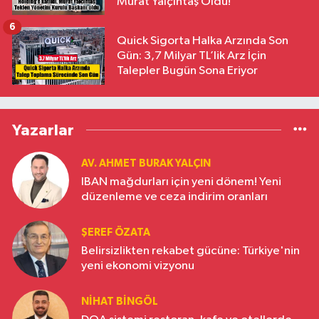
Murat Yalçıntaş Oldu!
6
Quick Sigorta Halka Arzında Son
Gün: 3,7 Milyar TL’lik Arz İçin
Talepler Bugün Sona Eriyor
Yazarlar
AV. AHMET BURAK YALÇIN
IBAN mağdurları için yeni dönem! Yeni
düzenleme ve ceza indirim oranları
ŞEREF ÖZATA
Belirsizlikten rekabet gücüne: Türkiye'nin
yeni ekonomi vizyonu
NIHAT BINGÖL