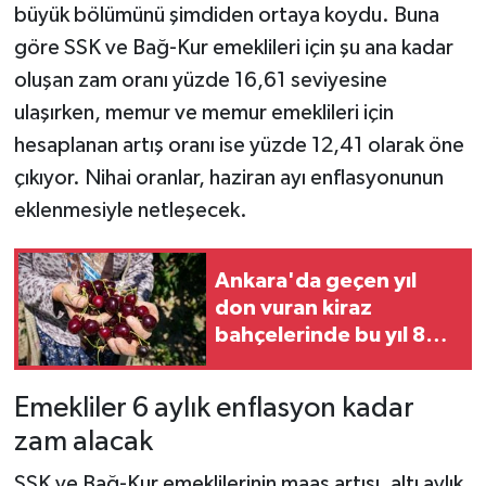
büyük bölümünü şimdiden ortaya koydu. Buna
göre SSK ve Bağ-Kur emeklileri için şu ana kadar
oluşan zam oranı yüzde 16,61 seviyesine
ulaşırken, memur ve memur emeklileri için
hesaplanan artış oranı ise yüzde 12,41 olarak öne
çıkıyor. Nihai oranlar, haziran ayı enflasyonunun
eklenmesiyle netleşecek.
Ankara'da geçen yıl
don vuran kiraz
bahçelerinde bu yıl 80
tonluk rekolte
bekleniyor
Emekliler 6 aylık enflasyon kadar
zam alacak
SSK ve Bağ-Kur emeklilerinin maaş artışı, altı aylık