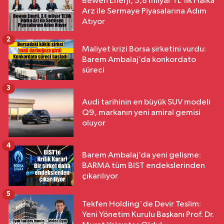
Bewen Enerji, 3,8 milyar TL'lik Halka
Arz ile Sermaye Piyasalarına Adım
Atıyor
2
Maliyet krizi Borsa şirketini vurdu:
Barem Ambalaj’da konkordato
süreci
3
Audi tarihinin en büyük SUV modeli
Q9, markanın yeni amiral gemisi
oluyor
4
Barem Ambalaj’da yeni gelişme:
BARMA tüm BIST endekslerinden
çıkarılıyor
5
Tekfen Holding'de Devir Teslim:
Yeni Yönetim Kurulu Başkanı Prof. Dr.