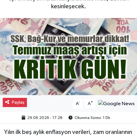
kesinleşecek.
Gayrimenkul
Spor
Eğitim
Paylaş
-
+
A
A
29.06.2026 - 17:28
Okunma Süresi: 1 Dk
Yılın ilk beş aylık enflasyon verileri, zam oranlarının