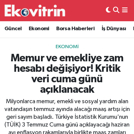
Güncel
Hava Durumu
Güncel
Ekonomi
Borsa Haberleri
İş Dünyası
Ekonomi
Trafik Durumu
EKONOMI
Borsa Haberleri
Süper Lig Puan Durumu ve Fikstür
Memur ve emekliye zam
hesabı değişiyor! Kritik
İş Dünyası
Tüm Manşetler
veri cuma günü
Lojistik
Son Dakika Haberleri
açıklanacak
Otovitrin
Haber Arşivi
Milyonlarca memur, emekli ve sosyal yardım alan
vatandaşın temmuz ayında alacağı maaş artışı için
Asayiş
geri sayım başladı. Türkiye İstatistik Kurumu'nun
(TÜİK) 3 Temmuz Cuma günü açıklayacağı haziran
Magazin
ayı enflasyon rakamlarıyla birlikte maaş zamları