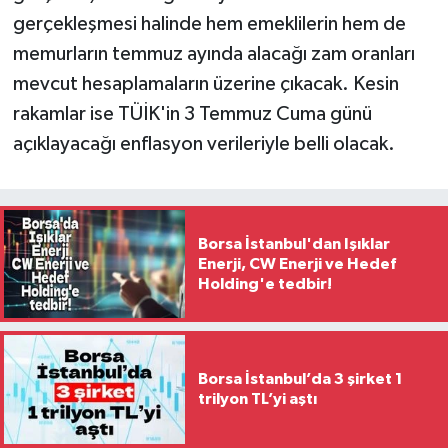
gerçekleşmesi halinde hem emeklilerin hem de
memurların temmuz ayında alacağı zam oranları
mevcut hesaplamaların üzerine çıkacak. Kesin
rakamlar ise TÜİK'in 3 Temmuz Cuma günü
açıklayacağı enflasyon verileriyle belli olacak.
Borsa İstanbul'dan Işıklar
Enerji, CW Enerji ve Hedef
Holding'e tedbir!
Borsa İstanbul’da 3 şirket 1
trilyon TL’yi aştı