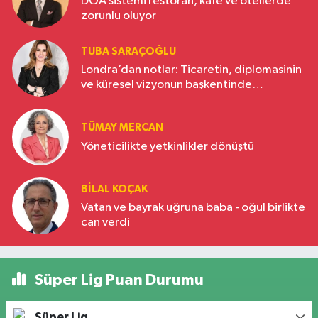
DOA sistemi restoran, kafe ve otellerde
zorunlu oluyor
TUBA SARAÇOĞLU
Londra’dan notlar: Ticaretin, diplomasinin
ve küresel vizyonun başkentinde
Türkiye’nin yükselen gücü
TÜMAY MERCAN
Yöneticilikte yetkinlikler dönüştü
BILAL KOÇAK
Vatan ve bayrak uğruna baba - oğul birlikte
can verdi
Süper Lig Puan Durumu
Süper Lig