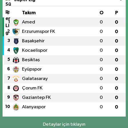
#
Takım
O
P
1
Amed
0
0
2
Erzurumspor FK
0
0
3
Başakşehir
0
0
4
Kocaelispor
0
0
5
Beşiktaş
0
0
6
Eyüpspor
0
0
7
Galatasaray
0
0
8
Çorum FK
0
0
9
Gaziantep FK
0
0
10
Alanyaspor
0
0
Detaylar için tıklayın