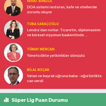
NIHAT BINGÖL
DOA sistemi restoran, kafe ve otellerde
zorunlu oluyor
TUBA SARAÇOĞLU
Londra’dan notlar: Ticaretin, diplomasinin
ve küresel vizyonun başkentinde
Türkiye’nin yükselen gücü
TÜMAY MERCAN
Yöneticilikte yetkinlikler dönüştü
BILAL KOÇAK
Vatan ve bayrak uğruna baba - oğul birlikte
can verdi
Süper Lig Puan Durumu