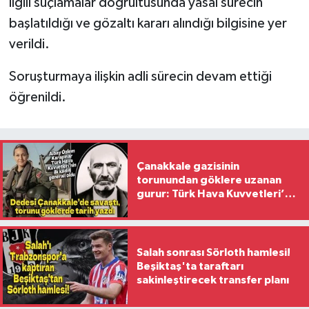
ilgili suçlamalar doğrultusunda yasal sürecin
başlatıldığı ve gözaltı kararı alındığı bilgisine yer
verildi.
Soruşturmaya ilişkin adli sürecin devam ettiği
öğrenildi.
Çanakkale gazisinin
torunundan göklere uzanan
gurur: Türk Hava Kuvvetleri’nin
ilk kadın generali oldu
Salah sonrası Sörloth hamlesi!
Beşiktaş'ta taraftarı
sakinleştirecek transfer planı