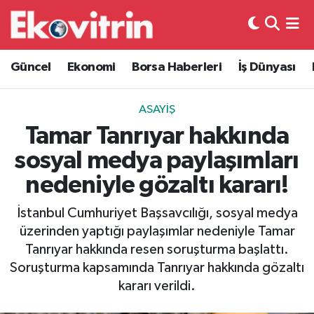
Güncel
Hava Durumu
Güncel
Ekonomi
Borsa Haberleri
İş Dünyası
Ekonomi
Trafik Durumu
ASAYIŞ
Borsa Haberleri
Süper Lig Puan Durumu ve Fikstür
Tamar Tanrıyar hakkında
sosyal medya paylaşımları
İş Dünyası
Tüm Manşetler
nedeniyle gözaltı kararı!
Lojistik
Son Dakika Haberleri
İstanbul Cumhuriyet Başsavcılığı, sosyal medya
üzerinden yaptığı paylaşımlar nedeniyle Tamar
Otovitrin
Haber Arşivi
Tanrıyar hakkında resen soruşturma başlattı.
Soruşturma kapsamında Tanrıyar hakkında gözaltı
Asayiş
kararı verildi.
Magazin