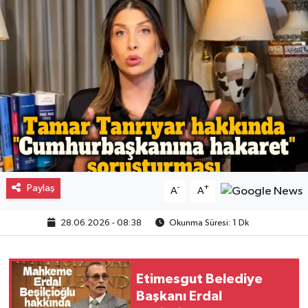
Gayrimenkul
Spor
Eğitim
Paylaş
-
+
A
A
28.06.2026 - 08:38
Okunma Süresi: 1 Dk
Etimesgut Belediye
Başkanı Erdal