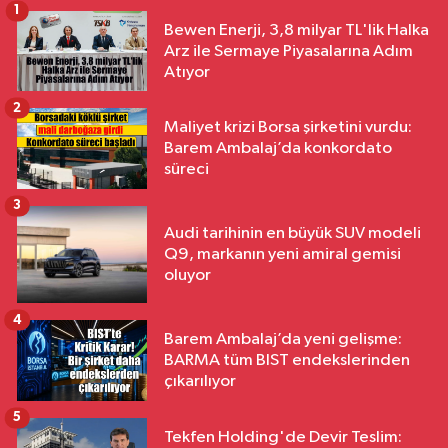
1
Bewen Enerji, 3,8 milyar TL'lik Halka
Arz ile Sermaye Piyasalarına Adım
Atıyor
2
Maliyet krizi Borsa şirketini vurdu:
Barem Ambalaj’da konkordato
süreci
3
Audi tarihinin en büyük SUV modeli
Q9, markanın yeni amiral gemisi
oluyor
4
Barem Ambalaj’da yeni gelişme:
BARMA tüm BIST endekslerinden
çıkarılıyor
5
Tekfen Holding'de Devir Teslim: