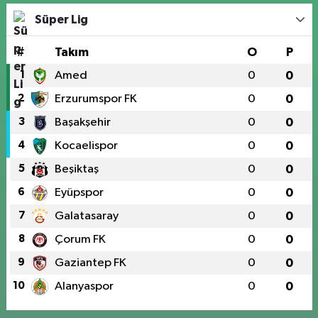
Süper Lig
#
Takım
O
P
1
Amed
0
0
2
Erzurumspor FK
0
0
3
Başakşehir
0
0
4
Kocaelispor
0
0
5
Beşiktaş
0
0
6
Eyüpspor
0
0
7
Galatasaray
0
0
8
Çorum FK
0
0
9
Gaziantep FK
0
0
10
Alanyaspor
0
0