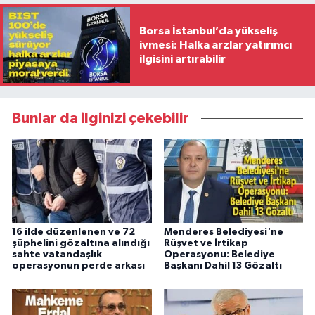
Borsa İstanbul’da yükseliş
ivmesi: Halka arzlar yatırımcı
ilgisini artırabilir
Bunlar da ilginizi çekebilir
16 ilde düzenlenen ve 72
Menderes Belediyesi'ne
şüphelini gözaltına alındığı
Rüşvet ve İrtikap
sahte vatandaşlık
Operasyonu: Belediye
operasyonun perde arkası
Başkanı Dahil 13 Gözaltı