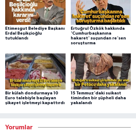
Etimesgut Belediye Başkanı
Ertuğrul Özkök hakkında
Erdal Beşikçioğlu
'Cumhurbaşkanına
tutuklandı
hakaret' suçundan re'sen
soruşturma
Bir külah dondurmaya 10
15 Temmuz'daki suikast
Euro talebiyle başlayan
timinden bir şüpheli daha
şikayet işletmeyi kapattırdı
yakalandı
Yorumlar