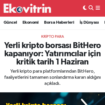
Güncel
Hava Durumu
Güncel
Ekonomi
Borsa Haberleri
İş Dünyası
Ekonomi
Trafik Durumu
KRİPTO PARA
Borsa Haberleri
Süper Lig Puan Durumu ve Fikstür
Yerli kripto borsası BitHero
kapanıyor: Yatırımcılar için
İş Dünyası
Tüm Manşetler
kritik tarih 1 Haziran
Lojistik
Son Dakika Haberleri
Yerli kripto para platformlarından BitHero,
faaliyetlerini tamamen sonlandırma kararı aldığını
Otovitrin
Haber Arşivi
açıkladı.
Asayiş
Magazin