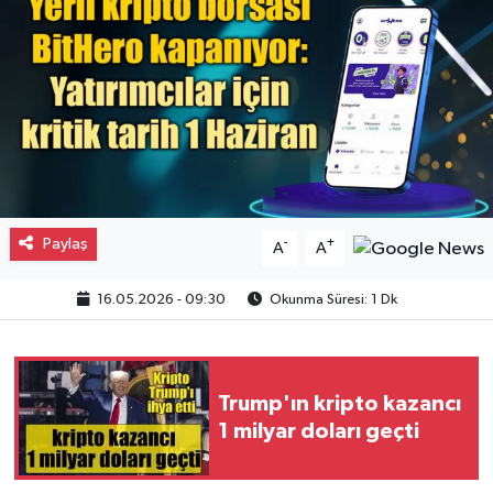
Gayrimenkul
Spor
Eğitim
Paylaş
-
+
A
A
16.05.2026 - 09:30
Okunma Süresi: 1 Dk
Trump'ın kripto kazancı
1 milyar doları geçti