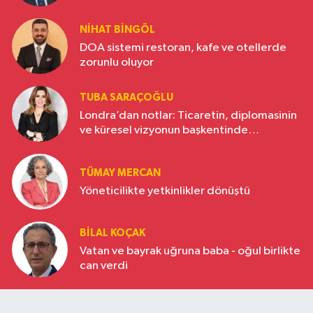
NIHAT BINGÖL
DOA sistemi restoran, kafe ve otellerde
zorunlu oluyor
TUBA SARAÇOĞLU
Londra’dan notlar: Ticaretin, diplomasinin
ve küresel vizyonun başkentinde
Türkiye’nin yükselen gücü
TÜMAY MERCAN
Yöneticilikte yetkinlikler dönüştü
BILAL KOÇAK
Vatan ve bayrak uğruna baba - oğul birlikte
can verdi