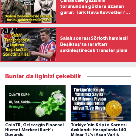
Çanakkale gazisinin
torunundan göklere uzanan
gurur: Türk Hava Kuvvetleri’nin
ilk kadın generali oldu
Salah sonrası Sörloth hamlesi!
Beşiktaş'ta taraftarı
sakinleştirecek transfer planı
Bunlar da ilginizi çekebilir
CoinTR, Geleceğin Finansal
Türkiye'nin Kripto Karnesi
Hizmet Merkezi Kur+’ı
Açıklandı: Hesaplarda 140
Duyurdu
Milyar TL'yi Aşan Varlık