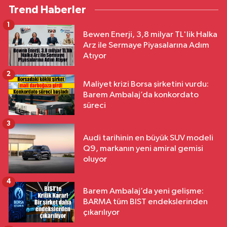
Trend Haberler
1
Bewen Enerji, 3,8 milyar TL'lik Halka
Arz ile Sermaye Piyasalarına Adım
Atıyor
2
Maliyet krizi Borsa şirketini vurdu:
Barem Ambalaj’da konkordato
süreci
3
Audi tarihinin en büyük SUV modeli
Q9, markanın yeni amiral gemisi
oluyor
4
Barem Ambalaj’da yeni gelişme:
BARMA tüm BIST endekslerinden
çıkarılıyor