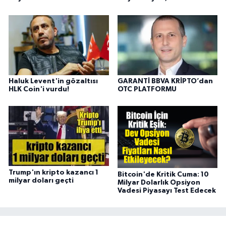
Haluk Levent'in gözaltısı
GARANTİ BBVA KRİPTO’dan
HLK Coin'i vurdu!
OTC PLATFORMU
Trump'ın kripto kazancı 1
Bitcoin'de Kritik Cuma: 10
milyar doları geçti
Milyar Dolarlık Opsiyon
Vadesi Piyasayı Test Edecek