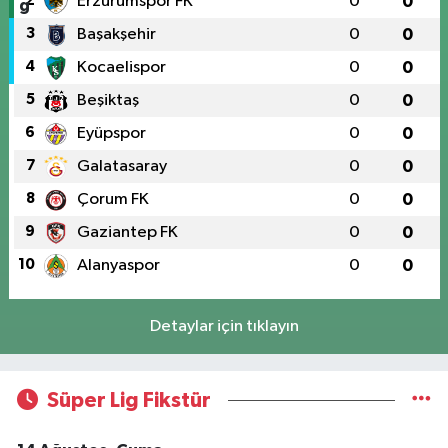
2
Erzurumspor FK
0
0
3
Başakşehir
0
0
4
Kocaelispor
0
0
5
Beşiktaş
0
0
6
Eyüpspor
0
0
7
Galatasaray
0
0
8
Çorum FK
0
0
9
Gaziantep FK
0
0
10
Alanyaspor
0
0
Detaylar için tıklayın
Süper Lig Fikstür