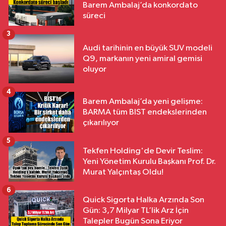
Barem Ambalaj’da konkordato
süreci
3
Audi tarihinin en büyük SUV modeli
Q9, markanın yeni amiral gemisi
oluyor
4
Barem Ambalaj’da yeni gelişme:
BARMA tüm BIST endekslerinden
çıkarılıyor
5
Tekfen Holding'de Devir Teslim:
Yeni Yönetim Kurulu Başkanı Prof. Dr.
Murat Yalçıntaş Oldu!
6
Quick Sigorta Halka Arzında Son
Gün: 3,7 Milyar TL’lik Arz İçin
Talepler Bugün Sona Eriyor