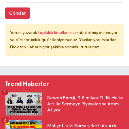
Gönder
Yorum yazarak
topluluk kurallarımızı
kabul etmiş bulunuyor
ve tüm sorumluluğu üstleniyorsunuz. Yazılan yorumlardan
Ekovitrin Haber hiçbir şekilde sorumlu tutulamaz.
Trend Haberler
1
Bewen Enerji, 3,8 milyar TL'lik Halka
Arz ile Sermaye Piyasalarına Adım
Atıyor
2
Maliyet krizi Borsa şirketini vurdu: