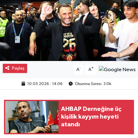
Gayrimenkul
Spor
Eğitim
Paylaş
-
+
A
A
10.05.2026 - 14:06
Okunma Süresi: 3 Dk
AHBAP Derneğine üç
kişilik kayyım heyeti
atandı