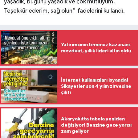
yaşadık, bugünü yaşadık ve çok mutluyum.
Teşekkür ederim, sağ olun" ifadelerini kullandı.
Yatırımcının temmuz kazananı
mevduat, yıllık lideri altın oldu
İnternet kullanıcıları isyanda!
Şikayetler son 4 yılın zirvesine
çıktı
Akaryakıtta tabela yeniden
değişiyor! Benzine gece yarısı
zam geliyor