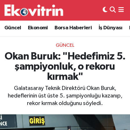
Güncel
Hava Durumu
Güncel
Ekonomi
Borsa Haberleri
İş Dünyası
Ekonomi
Trafik Durumu
GÜNCEL
Borsa Haberleri
Süper Lig Puan Durumu ve Fikstür
Okan Buruk: "Hedefimiz 5.
şampiyonluk, o rekoru
İş Dünyası
Tüm Manşetler
kırmak"
Lojistik
Son Dakika Haberleri
Galatasaray Teknik Direktörü Okan Buruk,
hedeflerinin üst üste 5. şampiyonluğu kazanıp,
Otovitrin
Haber Arşivi
rekor kırmak olduğunu söyledi.
Asayiş
Magazin