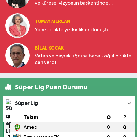
ve küresel vizyonun başkentinde
Türkiye’nin yükselen gücü
TÜMAY MERCAN
Yöneticilikte yetkinlikler dönüştü
BILAL KOÇAK
Vatan ve bayrak uğruna baba - oğul birlikte
can verdi
Süper Lig Puan Durumu
Süper Lig
#
Takım
O
P
1
Amed
0
0