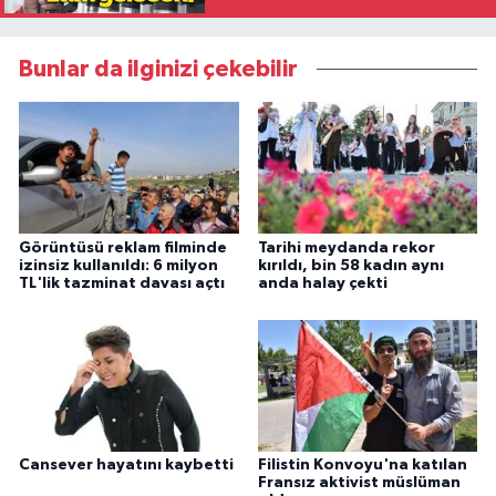
Bunlar da ilginizi çekebilir
Görüntüsü reklam filminde
Tarihi meydanda rekor
izinsiz kullanıldı: 6 milyon
kırıldı, bin 58 kadın aynı
TL'lik tazminat davası açtı
anda halay çekti
Cansever hayatını kaybetti
Filistin Konvoyu'na katılan
Fransız aktivist müslüman