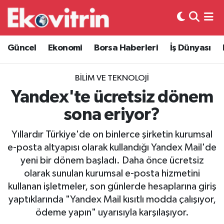
Güncel
Hava Durumu
Güncel
Ekonomi
Borsa Haberleri
İş Dünyası
Ekonomi
Trafik Durumu
BILIM VE TEKNOLOJI
Borsa Haberleri
Süper Lig Puan Durumu ve Fikstür
Yandex'te ücretsiz dönem
sona eriyor?
İş Dünyası
Tüm Manşetler
Yıllardır Türkiye'de on binlerce şirketin kurumsal
Lojistik
Son Dakika Haberleri
e-posta altyapısı olarak kullandığı Yandex Mail'de
yeni bir dönem başladı. Daha önce ücretsiz
Otovitrin
Haber Arşivi
olarak sunulan kurumsal e-posta hizmetini
kullanan işletmeler, son günlerde hesaplarına giriş
Asayiş
yaptıklarında "Yandex Mail kısıtlı modda çalışıyor,
ödeme yapın" uyarısıyla karşılaşıyor.
Magazin