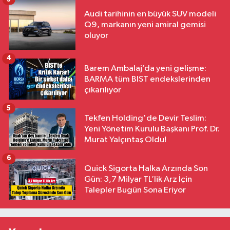
Audi tarihinin en büyük SUV modeli
Q9, markanın yeni amiral gemisi
oluyor
4
Barem Ambalaj’da yeni gelişme:
BARMA tüm BIST endekslerinden
çıkarılıyor
5
Tekfen Holding'de Devir Teslim:
Yeni Yönetim Kurulu Başkanı Prof. Dr.
Murat Yalçıntaş Oldu!
6
Quick Sigorta Halka Arzında Son
Gün: 3,7 Milyar TL’lik Arz İçin
Talepler Bugün Sona Eriyor