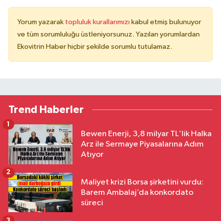
Yorum yazarak
topluluk kurallarımızı
kabul etmiş bulunuyor
ve tüm sorumluluğu üstleniyorsunuz. Yazılan yorumlardan
Ekovitrin Haber hiçbir şekilde sorumlu tutulamaz.
Trend Haberler
1
Bewen Enerji, 3,8 milyar TL'lik Halka
Arz ile Sermaye Piyasalarına Adım
Atıyor
2
Maliyet krizi Borsa şirketini vurdu:
Barem Ambalaj’da konkordato
süreci
3