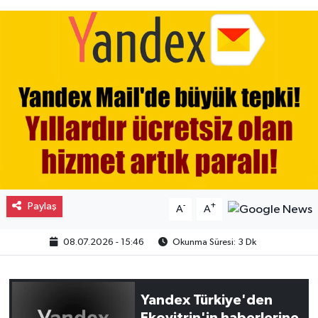
Gayrimenkul
Spor
Eğitim
Paylaş
-
+
A
A
08.07.2026 - 15:46
Okunma Süresi: 3 Dk
Yandex Türkiye'den