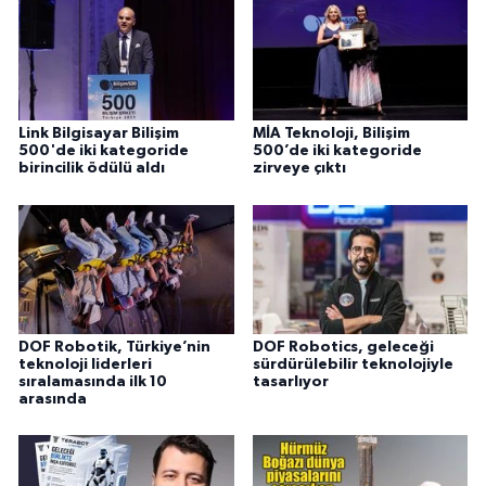
Link Bilgisayar Bilişim
MİA Teknoloji, Bilişim
500'de iki kategoride
500’de iki kategoride
birincilik ödülü aldı
zirveye çıktı
DOF Robotik, Türkiye’nin
DOF Robotics, geleceği
teknoloji liderleri
sürdürülebilir teknolojiyle
sıralamasında ilk 10
tasarlıyor
arasında