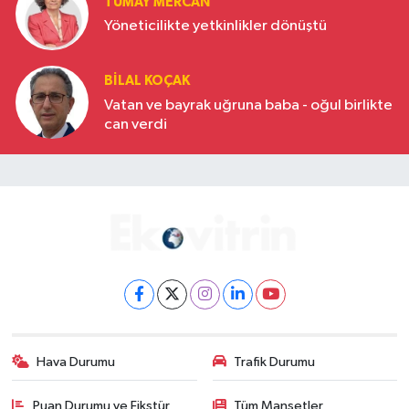
TÜMAY MERCAN
Yöneticilikte yetkinlikler dönüştü
BILAL KOÇAK
Vatan ve bayrak uğruna baba - oğul birlikte
can verdi
Hava Durumu
Trafik Durumu
Puan Durumu ve Fikstür
Tüm Manşetler