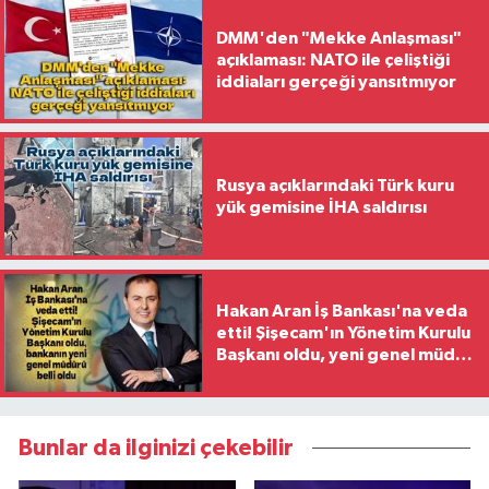
DMM'den "Mekke Anlaşması"
açıklaması: NATO ile çeliştiği
iddiaları gerçeği yansıtmıyor
Rusya açıklarındaki Türk kuru
yük gemisine İHA saldırısı
Hakan Aran İş Bankası'na veda
etti! Şişecam'ın Yönetim Kurulu
Başkanı oldu, yeni genel müdür
belli oldu
Bunlar da ilginizi çekebilir