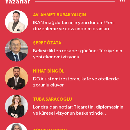
Yazarlar
AV. AHMET BURAK YALÇIN
IBAN mağdurları için yeni dönem! Yeni
düzenleme ve ceza indirim oranları
ŞEREF ÖZATA
Belirsizlikten rekabet gücüne: Türkiye'nin
yeni ekonomi vizyonu
NIHAT BINGÖL
DOA sistemi restoran, kafe ve otellerde
zorunlu oluyor
TUBA SARAÇOĞLU
Londra’dan notlar: Ticaretin, diplomasinin
ve küresel vizyonun başkentinde
Türkiye’nin yükselen gücü