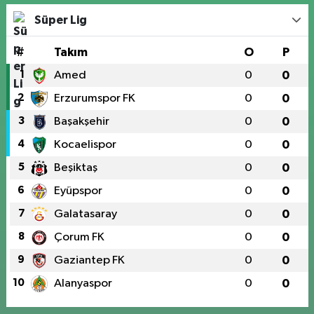
Süper Lig
#
Takım
O
P
1
Amed
0
0
2
Erzurumspor FK
0
0
3
Başakşehir
0
0
4
Kocaelispor
0
0
5
Beşiktaş
0
0
6
Eyüpspor
0
0
7
Galatasaray
0
0
8
Çorum FK
0
0
9
Gaziantep FK
0
0
10
Alanyaspor
0
0