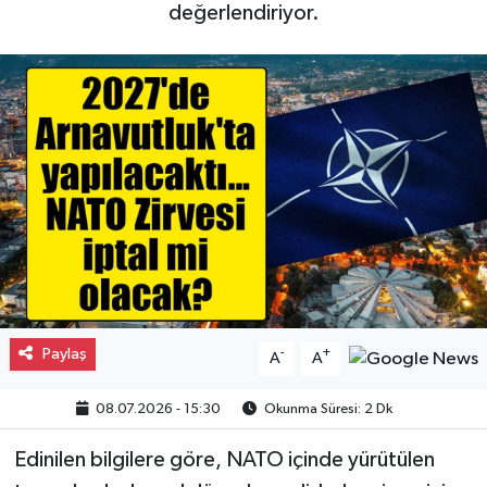
değerlendiriyor.
Gayrimenkul
Spor
Eğitim
Paylaş
-
+
A
A
08.07.2026 - 15:30
Okunma Süresi: 2 Dk
Edinilen bilgilere göre, NATO içinde yürütülen