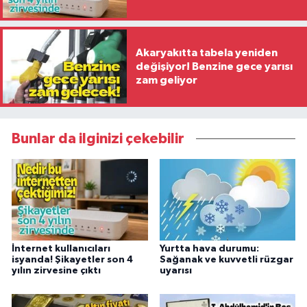
Akaryakıtta tabela yeniden
değişiyor! Benzine gece yarısı
zam geliyor
Bunlar da ilginizi çekebilir
İnternet kullanıcıları
Yurtta hava durumu:
isyanda! Şikayetler son 4
Sağanak ve kuvvetli rüzgar
yılın zirvesine çıktı
uyarısı