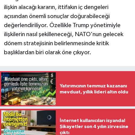
ilişkin alacağı kararın, ittifakın iç dengeleri
açısından önemli sonuçlar doğurabileceği
değerlendiriliyor. Özellikle Trump yönetimiyle
ilişkilerin nasıl şekilleneceği, NATO'nun gelecek
dönem stratejisinin belirlenmesinde kritik
başlıklardan biri olarak öne çıkıyor.
Yatırımcının temmuz kazananı
mevduat, yıllık lideri altın oldu
İnternet kullanıcıları isyanda!
Şikayetler son 4 yılın zirvesine
çıktı