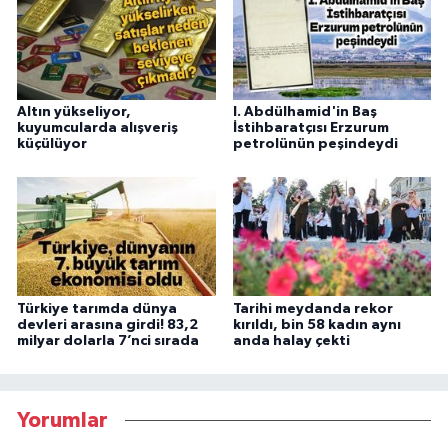
Altın yükseliyor,
I. Abdülhamid'in Baş
kuyumcularda alışveriş
İstihbaratçısı Erzurum
küçülüyor
petrolünün peşindeydi
Türkiye tarımda dünya
Tarihi meydanda rekor
devleri arasına girdi! 83,2
kırıldı, bin 58 kadın aynı
milyar dolarla 7’nci sırada
anda halay çekti
Yorumlar