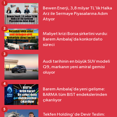
1
Bewen Enerji, 3,8 milyar TL'lik Halka
Arz ile Sermaye Piyasalarına Adım
Atıyor
2
Maliyet krizi Borsa şirketini vurdu:
Barem Ambalaj’da konkordato
süreci
3
Audi tarihinin en büyük SUV modeli
Q9, markanın yeni amiral gemisi
oluyor
4
Barem Ambalaj’da yeni gelişme:
BARMA tüm BIST endekslerinden
çıkarılıyor
5
Tekfen Holding'de Devir Teslim: