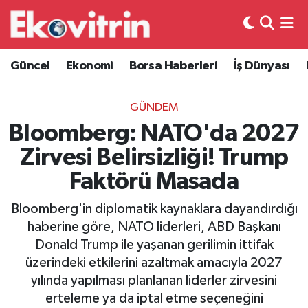
Güncel
Hava Durumu
Güncel
Ekonomi
Borsa Haberleri
İş Dünyası
Ekonomi
Trafik Durumu
GÜNDEM
Borsa Haberleri
Süper Lig Puan Durumu ve Fikstür
Bloomberg: NATO'da 2027
Zirvesi Belirsizliği! Trump
İş Dünyası
Tüm Manşetler
Faktörü Masada
Lojistik
Son Dakika Haberleri
Bloomberg'in diplomatik kaynaklara dayandırdığı
haberine göre, NATO liderleri, ABD Başkanı
Otovitrin
Haber Arşivi
Donald Trump ile yaşanan gerilimin ittifak
üzerindeki etkilerini azaltmak amacıyla 2027
Asayiş
yılında yapılması planlanan liderler zirvesini
erteleme ya da iptal etme seçeneğini
Magazin