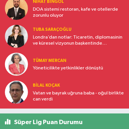
NIHAT BINGÖL
DOA sistemi restoran, kafe ve otellerde
zorunlu oluyor
TUBA SARAÇOĞLU
Londra’dan notlar: Ticaretin, diplomasinin
ve küresel vizyonun başkentinde
Türkiye’nin yükselen gücü
TÜMAY MERCAN
Yöneticilikte yetkinlikler dönüştü
BILAL KOÇAK
Vatan ve bayrak uğruna baba - oğul birlikte
can verdi
Süper Lig Puan Durumu