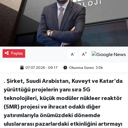
Gayrimenkul
Spor
Eğitim
Paylaş
-
+
A
A
07.07.2026 - 09:17
Okunma Süresi: 3 Dk
. Şirket, Suudi Arabistan, Kuveyt ve Katar’da
yürüttüğü projelerin yanı sıra 5G
teknolojileri, küçük modüler nükleer reaktör
(SMR) projesi ve ihracat odaklı diğer
yatırımlarıyla önümüzdeki dönemde
uluslararası pazarlardaki etkinliğini artırmayı