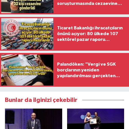
soruşturmasında cezaevine
gönderilen 32 isim
Ticaret Bakanlığı ihracatçıların
önünü açıyor: 80 ülkede 107
sektörel pazar raporu
hazırlandı
Palandöken: "Vergi ve SGK
borçlarının yeniden
yapılandırılması gerçekten
önemli bir fırsat"
Bunlar da ilginizi çekebilir