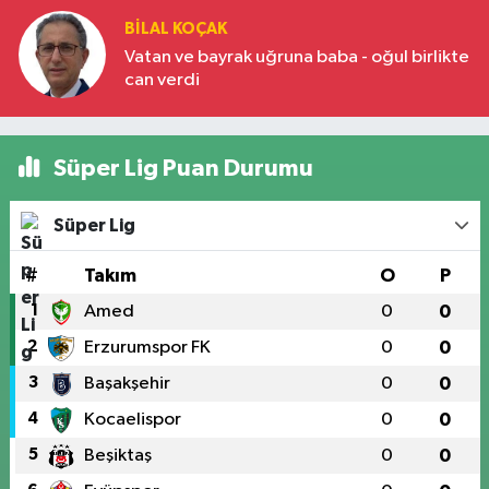
BILAL KOÇAK
Vatan ve bayrak uğruna baba - oğul birlikte
can verdi
Süper Lig Puan Durumu
Süper Lig
#
Takım
O
P
1
Amed
0
0
2
Erzurumspor FK
0
0
3
Başakşehir
0
0
4
Kocaelispor
0
0
5
Beşiktaş
0
0