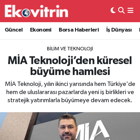
Güncel
Hava Durumu
Güncel
Ekonomi
Borsa Haberleri
İş Dünyası
Ekonomi
Trafik Durumu
BILIM VE TEKNOLOJI
Borsa Haberleri
Süper Lig Puan Durumu ve Fikstür
MİA Teknoloji’den küresel
büyüme hamlesi
İş Dünyası
Tüm Manşetler
MİA Teknoloji, yılın ikinci yarısında hem Türkiye'de
Lojistik
Son Dakika Haberleri
hem de uluslararası pazarlarda yeni iş birlikleri ve
stratejik yatırımlarla büyümeye devam edecek.
Otovitrin
Haber Arşivi
Asayiş
Magazin