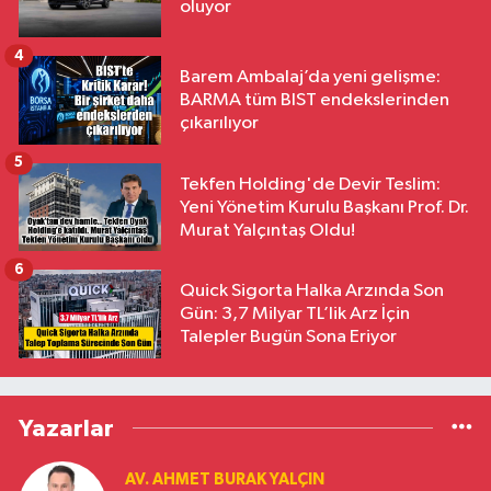
oluyor
4
Barem Ambalaj’da yeni gelişme:
BARMA tüm BIST endekslerinden
çıkarılıyor
5
Tekfen Holding'de Devir Teslim:
Yeni Yönetim Kurulu Başkanı Prof. Dr.
Murat Yalçıntaş Oldu!
6
Quick Sigorta Halka Arzında Son
Gün: 3,7 Milyar TL’lik Arz İçin
Talepler Bugün Sona Eriyor
Yazarlar
AV. AHMET BURAK YALÇIN