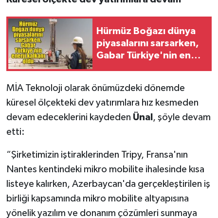
Hürmüz Boğazı dünya
piyasalarını sarsarken,
Gabar Türkiye'nin enerji
kalkanı oldu
MİA Teknoloji olarak önümüzdeki dönemde
küresel ölçekteki dev yatırımlara hız kesmeden
devam edeceklerini kaydeden
Ünal
, şöyle devam
etti:
“Şirketimizin iştiraklerinden Tripy, Fransa'nın
Nantes kentindeki mikro mobilite ihalesinde kısa
listeye kalırken, Azerbaycan'da gerçekleştirilen iş
birliği kapsamında mikro mobilite altyapısına
yönelik yazılım ve donanım çözümleri sunmaya