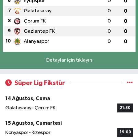
6
Eyüpspor
0
0
7
Galatasaray
0
0
8
Çorum FK
0
0
9
Gaziantep FK
0
0
10
Alanyaspor
0
0
Detaylar için tıklayın
Süper Lig Fikstür
14 Ağustos, Cuma
Galatasaray - Çorum FK
21:30
15 Ağustos, Cumartesi
Konyaspor - Rizespor
19:00