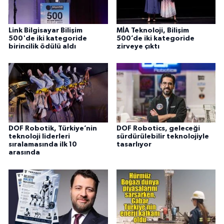
Link Bilgisayar Bilişim
MİA Teknoloji, Bilişim
500'de iki kategoride
500’de iki kategoride
birincilik ödülü aldı
zirveye çıktı
DOF Robotik, Türkiye’nin
DOF Robotics, geleceği
teknoloji liderleri
sürdürülebilir teknolojiyle
sıralamasında ilk 10
tasarlıyor
arasında