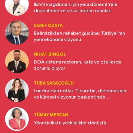
IBAN mağdurları için yeni dönem! Yeni
düzenleme ve ceza indirim oranları
ŞEREF ÖZATA
Belirsizlikten rekabet gücüne: Türkiye'nin
yeni ekonomi vizyonu
NIHAT BINGÖL
DOA sistemi restoran, kafe ve otellerde
zorunlu oluyor
TUBA SARAÇOĞLU
Londra’dan notlar: Ticaretin, diplomasinin
ve küresel vizyonun başkentinde
Türkiye’nin yükselen gücü
TÜMAY MERCAN
Yöneticilikte yetkinlikler dönüştü