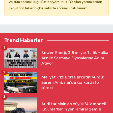
ve tüm sorumluluğu üstleniyorsunuz. Yazılan yorumlardan
Ekovitrin Haber hiçbir şekilde sorumlu tutulamaz.
Trend Haberler
1
Bewen Enerji, 3,8 milyar TL'lik Halka
Arz ile Sermaye Piyasalarına Adım
Atıyor
2
Maliyet krizi Borsa şirketini vurdu:
Barem Ambalaj’da konkordato
süreci
3
Audi tarihinin en büyük SUV modeli
Q9, markanın yeni amiral gemisi