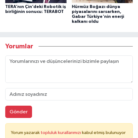
TERA’nın Çin’deki Robotik iş
Hürmüz Boğazı dünya
birliğinin sonucu: TERABOT
piyasalarını sarsarken,
Gabar Türkiye'nin enerji
kalkanı oldu
Yorumlar
Gönder
Yorum yazarak
topluluk kurallarımızı
kabul etmiş bulunuyor