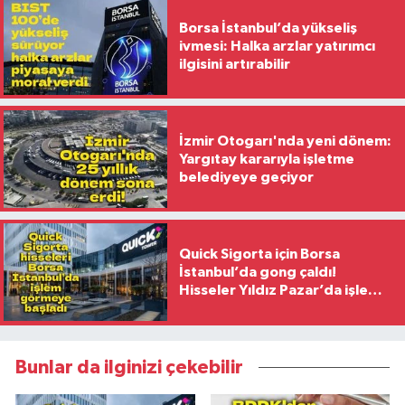
Borsa İstanbul’da yükseliş
ivmesi: Halka arzlar yatırımcı
ilgisini artırabilir
İzmir Otogarı'nda yeni dönem:
Yargıtay kararıyla işletme
belediyeye geçiyor
Quick Sigorta için Borsa
İstanbul’da gong çaldı!
Hisseler Yıldız Pazar’da işlem
görmeye başladı
Bunlar da ilginizi çekebilir