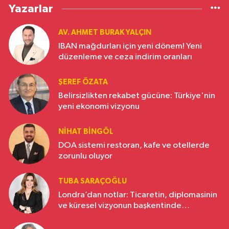
Yazarlar
AV. AHMET BURAK YALÇIN
IBAN mağdurları için yeni dönem! Yeni
düzenleme ve ceza indirim oranları
ŞEREF ÖZATA
Belirsizlikten rekabet gücüne: Türkiye'nin
yeni ekonomi vizyonu
NIHAT BINGÖL
DOA sistemi restoran, kafe ve otellerde
zorunlu oluyor
TUBA SARAÇOĞLU
Londra’dan notlar: Ticaretin, diplomasinin
ve küresel vizyonun başkentinde
Türkiye’nin yükselen gücü