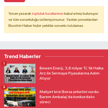
Yorum yazarak
topluluk kurallarımızı
kabul etmiş bulunuyor
ve tüm sorumluluğu üstleniyorsunuz. Yazılan yorumlardan
Ekovitrin Haber hiçbir şekilde sorumlu tutulamaz.
Trend Haberler
1
Bewen Enerji, 3,8 milyar TL'lik Halka
Arz ile Sermaye Piyasalarına Adım
Atıyor
2
Maliyet krizi Borsa şirketini vurdu:
Barem Ambalaj’da konkordato
süreci