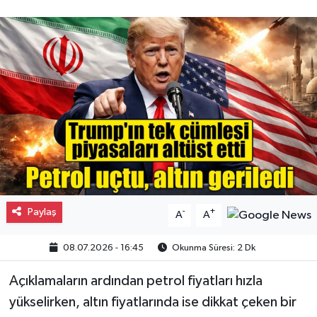
Gayrimenkul
Spor
Eğitim
Paylaş
-
+
A
A
08.07.2026 - 16:45
Okunma Süresi: 2 Dk
Açıklamaların ardından petrol fiyatları hızla
yükselirken, altın fiyatlarında ise dikkat çeken bir