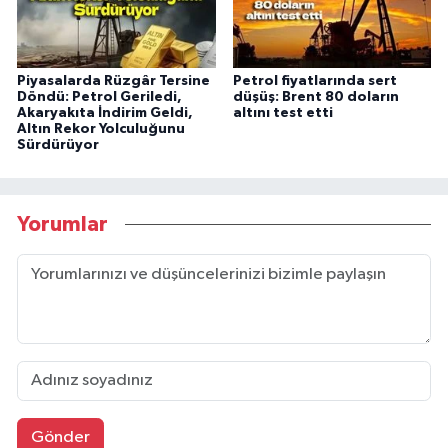
Piyasalarda Rüzgâr Tersine
Petrol fiyatlarında sert
Döndü: Petrol Geriledi,
düşüş: Brent 80 doların
Akaryakıta İndirim Geldi,
altını test etti
Altın Rekor Yolculuğunu
Sürdürüyor
Yorumlar
Gönder