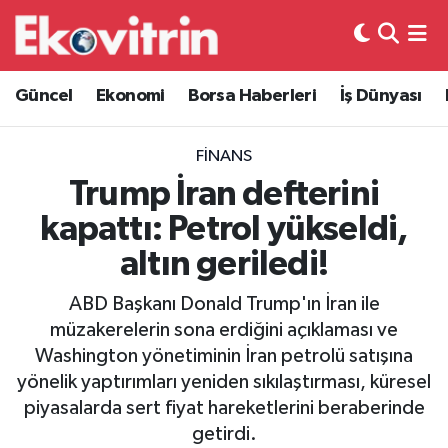
Güncel
Hava Durumu
Güncel
Ekonomi
Borsa Haberleri
İş Dünyası
Ekonomi
Trafik Durumu
FINANS
Borsa Haberleri
Süper Lig Puan Durumu ve Fikstür
Trump İran defterini
kapattı: Petrol yükseldi,
İş Dünyası
Tüm Manşetler
altın geriledi!
Lojistik
Son Dakika Haberleri
ABD Başkanı Donald Trump'ın İran ile
müzakerelerin sona erdiğini açıklaması ve
Otovitrin
Haber Arşivi
Washington yönetiminin İran petrolü satışına
yönelik yaptırımları yeniden sıkılaştırması, küresel
Asayiş
piyasalarda sert fiyat hareketlerini beraberinde
getirdi.
Magazin