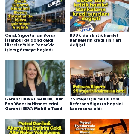
Quick Sigorta için Borsa
BDDK'dan kritik hamle!
İstanbul’da gong çaldı!
Bankaların kredi sınırları
Hisseler Yıldız Pazar’da
değişti
işlem görmeye başladı
Garanti BBVA Emeklilik, Tüm
25 stajer için mutlu son!
Fon Yönetim Hizmetlerini
Referans Sigorta hepsini
Garanti BBVA Mobil'e Taşıdı
kadrosuna aldı