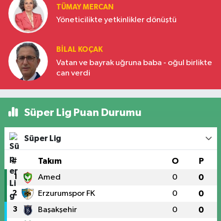
TÜMAY MERCAN
Yöneticilikte yetkinlikler dönüştü
BILAL KOÇAK
Vatan ve bayrak uğruna baba - oğul birlikte
can verdi
Süper Lig Puan Durumu
Süper Lig
#
Takım
O
P
1
Amed
0
0
2
Erzurumspor FK
0
0
3
Başakşehir
0
0