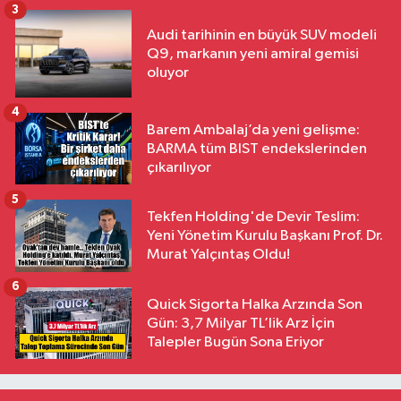
3
Audi tarihinin en büyük SUV modeli
Q9, markanın yeni amiral gemisi
oluyor
4
Barem Ambalaj’da yeni gelişme:
BARMA tüm BIST endekslerinden
çıkarılıyor
5
Tekfen Holding'de Devir Teslim:
Yeni Yönetim Kurulu Başkanı Prof. Dr.
Murat Yalçıntaş Oldu!
6
Quick Sigorta Halka Arzında Son
Gün: 3,7 Milyar TL’lik Arz İçin
Talepler Bugün Sona Eriyor