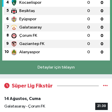
4
Kocaelispor
0
0
5
Beşiktaş
0
0
6
Eyüpspor
0
0
7
Galatasaray
0
0
8
Çorum FK
0
0
9
Gaziantep FK
0
0
10
Alanyaspor
0
0
Detaylar için tıklayın
Süper Lig Fikstür
14 Ağustos, Cuma
Galatasaray - Çorum FK
21:30