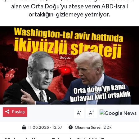
alan ve Orta Doğu’yu ateşe veren ABD-İsrail
Gayrimenkul
ortaklığını gizlemeye yetmiyor.
Spor
Eğitim
Paylaş
-
+
A
A
11.06.2026 - 12:57
Okunma Süresi: 2 Dk