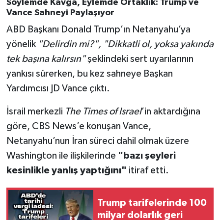
Söylemde Kavga, Eylemde Ortaklık: Trump ve
Vance Sahneyi Paylaşıyor
ABD Başkanı Donald Trump’ın Netanyahu’ya
yönelik
"Delirdin mi?", "Dikkatli ol, yoksa yakında
tek başına kalırsın"
şeklindeki sert uyarılarının
yankısı sürerken, bu kez sahneye Başkan
Yardımcısı JD Vance çıktı.
İsrail merkezli
The Times of Israel
’in aktardığına
göre, CBS News’e konuşan Vance,
Netanyahu’nun İran süreci dahil olmak üzere
Washington ile ilişkilerinde
"bazı şeyleri
kesinlikle yanlış yaptığını"
itiraf etti.
Trump tarifelerinde 100
milyar dolarlık geri