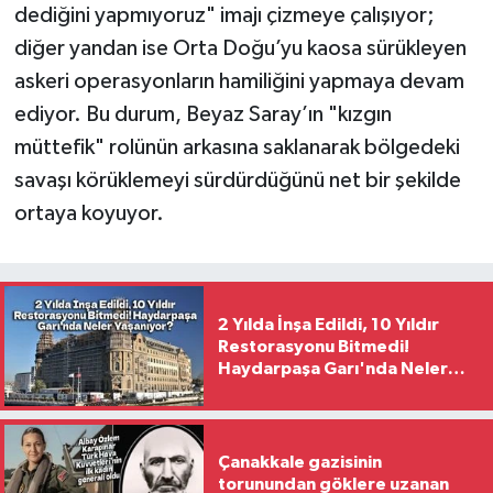
dediğini yapmıyoruz" imajı çizmeye çalışıyor;
diğer yandan ise Orta Doğu’yu kaosa sürükleyen
askeri operasyonların hamiliğini yapmaya devam
ediyor. Bu durum, Beyaz Saray’ın "kızgın
müttefik" rolünün arkasına saklanarak bölgedeki
savaşı körüklemeyi sürdürdüğünü net bir şekilde
ortaya koyuyor.
2 Yılda İnşa Edildi, 10 Yıldır
Restorasyonu Bitmedi!
Haydarpaşa Garı'nda Neler
Yaşanıyor?
Çanakkale gazisinin
torunundan göklere uzanan