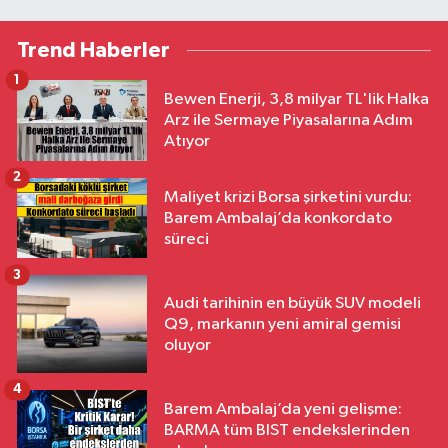
Trend Haberler
1
Bewen Enerji, 3,8 milyar TL'lik Halka
Arz ile Sermaye Piyasalarına Adım
Atıyor
2
Maliyet krizi Borsa şirketini vurdu:
Barem Ambalaj’da konkordato
süreci
3
Audi tarihinin en büyük SUV modeli
Q9, markanın yeni amiral gemisi
oluyor
4
Barem Ambalaj’da yeni gelişme:
BARMA tüm BIST endekslerinden