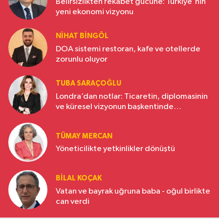
Belirsizlikten rekabet gücüne: Türkiye'nin
yeni ekonomi vizyonu
NIHAT BINGÖL
DOA sistemi restoran, kafe ve otellerde
zorunlu oluyor
TUBA SARAÇOĞLU
Londra’dan notlar: Ticaretin, diplomasinin
ve küresel vizyonun başkentinde
Türkiye’nin yükselen gücü
TÜMAY MERCAN
Yöneticilikte yetkinlikler dönüştü
BILAL KOÇAK
Vatan ve bayrak uğruna baba - oğul birlikte
can verdi