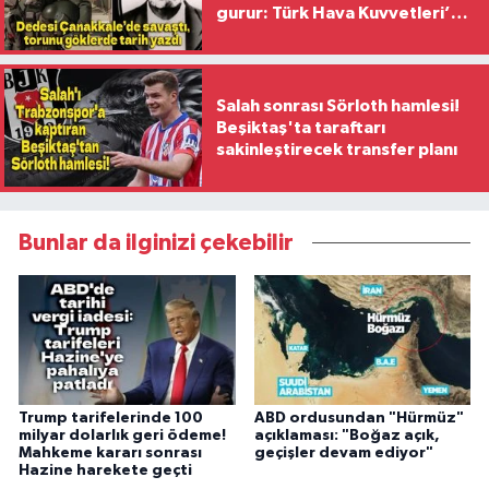
gurur: Türk Hava Kuvvetleri’nin
ilk kadın generali oldu
Salah sonrası Sörloth hamlesi!
Beşiktaş'ta taraftarı
sakinleştirecek transfer planı
Bunlar da ilginizi çekebilir
Trump tarifelerinde 100
ABD ordusundan "Hürmüz"
milyar dolarlık geri ödeme!
açıklaması: "Boğaz açık,
Mahkeme kararı sonrası
geçişler devam ediyor"
Hazine harekete geçti