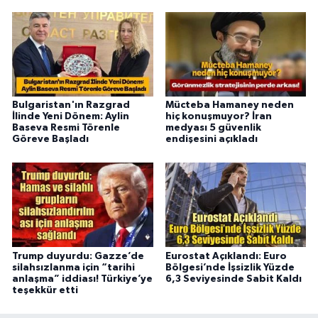
Bulgaristan'ın Razgrad
Mücteba Hamaney neden
İlinde Yeni Dönem: Aylin
hiç konuşmuyor? İran
Baseva Resmi Törenle
medyası 5 güvenlik
Göreve Başladı
endişesini açıkladı
Trump duyurdu: Gazze’de
Eurostat Açıklandı: Euro
silahsızlanma için “tarihi
Bölgesi’nde İşsizlik Yüzde
anlaşma” iddiası! Türkiye’ye
6,3 Seviyesinde Sabit Kaldı
teşekkür etti