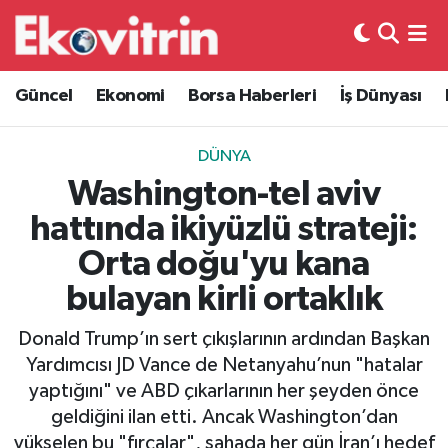
Güncel
Hava Durumu
Güncel
Ekonomi
Borsa Haberleri
İş Dünyası
Ekonomi
Trafik Durumu
DÜNYA
Borsa Haberleri
Süper Lig Puan Durumu ve Fikstür
Washington-tel aviv
hattında ikiyüzlü strateji:
İş Dünyası
Tüm Manşetler
Orta doğu'yu kana
Lojistik
Son Dakika Haberleri
bulayan kirli ortaklık
Otovitrin
Haber Arşivi
Donald Trump’ın sert çıkışlarının ardından Başkan
Yardımcısı JD Vance de Netanyahu’nun "hatalar
Asayiş
yaptığını" ve ABD çıkarlarının her şeyden önce
geldiğini ilan etti. Ancak Washington’dan
Magazin
yükselen bu "fırçalar", sahada her gün İran’ı hedef