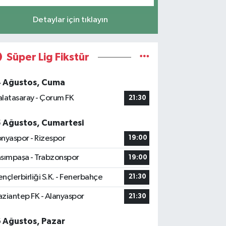
Detaylar için tıklayın
Süper Lig Fikstür
4 Ağustos, Cuma
latasaray - Çorum FK
21:30
5 Ağustos, Cumartesi
nyaspor - Rizespor
19:00
sımpaşa - Trabzonspor
19:00
nçlerbirliği S.K. - Fenerbahçe
21:30
ziantep FK - Alanyaspor
21:30
6 Ağustos, Pazar