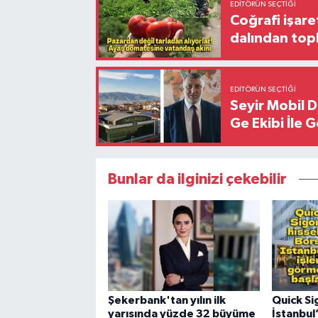
EDITÖRÜN SEÇTIĞI
Coğrafi işare
dalından top
EDITÖRÜN SEÇTIĞI
Seyir Mobil 
Ge Ekibi İle 
Bunlar da ilginizi çekebilir
Şekerbank'tan yılın ilk
Quick Si
yarısında yüzde 32 büyüme
İstanbul