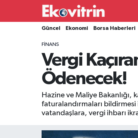
Güncel
Hava Durumu
Güncel
Ekonomi
Borsa Haberleri
Ekonomi
Trafik Durumu
FINANS
Vergi Kaçıra
Borsa Haberleri
Süper Lig Puan Durumu ve Fikstür
İş Dünyası
Tüm Manşetler
Ödenecek!
Lojistik
Son Dakika Haberleri
Hazine ve Maliye Bakanlığı, k
Otovitrin
Haber Arşivi
faturalandırmaları bildirmesi 
vatandaşlara, vergi ihbarı ik
Asayiş
Magazin