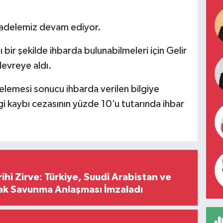
cadelemiz devam ediyor.
 bir şekilde ihbarda bulunabilmeleri için Gelir
devreye aldı.
celemesi sonucu ihbarda verilen bilgiye
gi kaybı cezasının yüzde 10’u tutarında ihbar
hi Zirve: Türkiye, Suudi Arabistan ve
ak Savunma Anlaşması İmzaladı