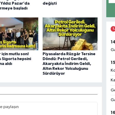
 Yıldız Pazar’da
değişti
örmeye başladı
1
Ga
 için mutlu son!
Piyasalarda Rüzgâr Tersine
 Sigorta hepsini
Döndü: Petrol Geriledi,
1
a aldı
Akaryakıta İndirim Geldi,
Altın Rekor Yolculuğunu
Ko
Sürdürüyor
Ka
Ge
Ga
1