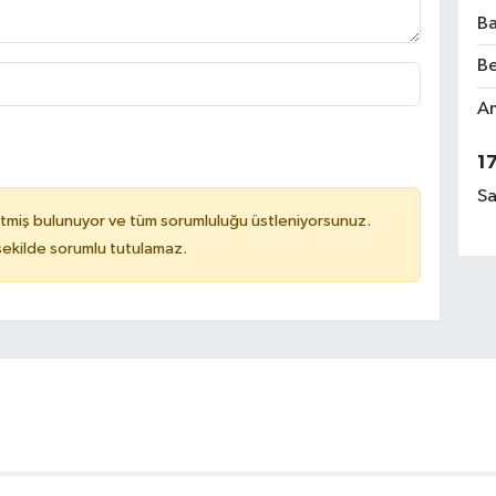
Ba
Be
Am
1
Sa
tmiş bulunuyor ve tüm sorumluluğu üstleniyorsunuz.
 şekilde sorumlu tutulamaz.