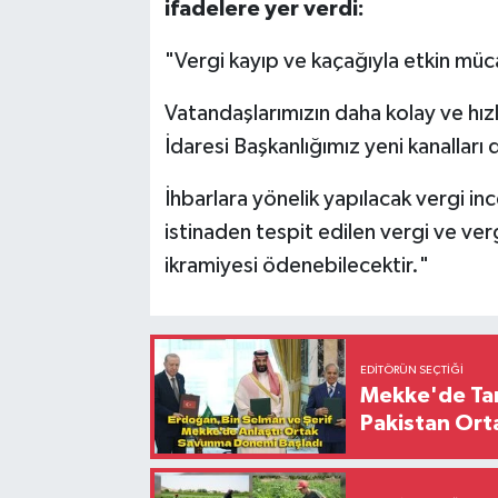
ifadelere yer verdi:
"Vergi kayıp ve kaçağıyla etkin mü
Vatandaşlarımızın daha kolay ve hızlı
İdaresi Başkanlığımız yeni kanalları 
İhbarlara yönelik yapılacak vergi in
istinaden tespit edilen vergi ve ver
ikramiyesi ödenebilecektir."
EDITÖRÜN SEÇTIĞI
Mekke'de Tari
Pakistan Ort