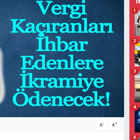
T
1
2
3
4
-
+
A
A
5