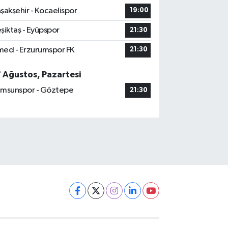
şakşehir - Kocaelispor
19:00
şiktaş - Eyüpspor
21:30
ed - Erzurumspor FK
21:30
7 Ağustos, Pazartesi
msunspor - Göztepe
21:30