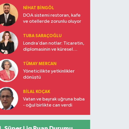
NIHAT BINGÖL
DOA sistemi restoran, kafe
ve otellerde zorunlu oluyor
TUBA SARAÇOĞLU
Londra’dan notlar: Ticaretin,
diplomasinin ve küresel
vizyonun başkentinde
Türkiye’nin yükselen gücü
TÜMAY MERCAN
Yöneticilikte yetkinlikler
dönüştü
BILAL KOÇAK
Vatan ve bayrak uğruna baba
- oğul birlikte can verdi
Süper Lig Puan Durumu