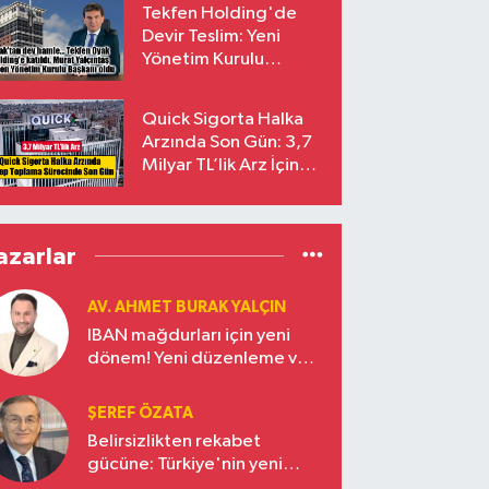
Tekfen Holding'de
Devir Teslim: Yeni
Yönetim Kurulu
Başkanı Prof. Dr. Murat
Yalçıntaş Oldu!
Quick Sigorta Halka
Arzında Son Gün: 3,7
Milyar TL’lik Arz İçin
Talepler Bugün Sona
Eriyor
azarlar
AV. AHMET BURAK YALÇIN
IBAN mağdurları için yeni
dönem! Yeni düzenleme ve
ceza indirim oranları
ŞEREF ÖZATA
Belirsizlikten rekabet
gücüne: Türkiye'nin yeni
ekonomi vizyonu