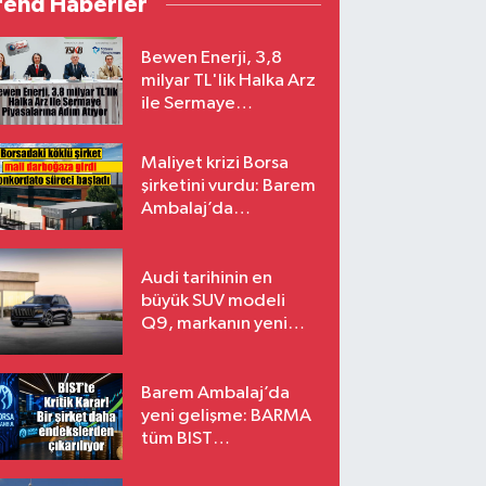
rend Haberler
Bewen Enerji, 3,8
milyar TL'lik Halka Arz
ile Sermaye
Piyasalarına Adım
Atıyor
Maliyet krizi Borsa
şirketini vurdu: Barem
Ambalaj’da
konkordato süreci
Audi tarihinin en
büyük SUV modeli
Q9, markanın yeni
amiral gemisi oluyor
Barem Ambalaj’da
yeni gelişme: BARMA
tüm BIST
endekslerinden
çıkarılıyor