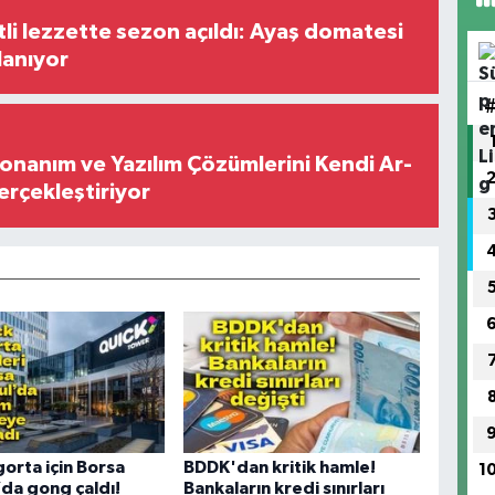
tli lezzette sezon açıldı: Ayaş domatesi
lanıyor
Donanım ve Yazılım Çözümlerini Kendi Ar-
Gerçekleştiriyor
gorta için Borsa
BDDK'dan kritik hamle!
1
’da gong çaldı!
Bankaların kredi sınırları