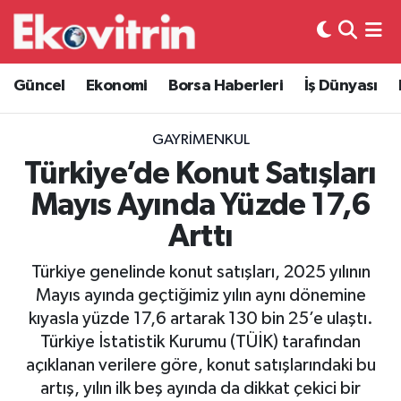
Güncel
Hava Durumu
Güncel
Ekonomi
Borsa Haberleri
İş Dünyası
Ekonomi
Trafik Durumu
GAYRIMENKUL
Borsa Haberleri
Süper Lig Puan Durumu ve Fikstür
Türkiye’de Konut Satışları
Mayıs Ayında Yüzde 17,6
İş Dünyası
Tüm Manşetler
Arttı
Lojistik
Son Dakika Haberleri
Türkiye genelinde konut satışları, 2025 yılının
Mayıs ayında geçtiğimiz yılın aynı dönemine
Otovitrin
Haber Arşivi
kıyasla yüzde 17,6 artarak 130 bin 25’e ulaştı.
Türkiye İstatistik Kurumu (TÜİK) tarafından
Asayiş
açıklanan verilere göre, konut satışlarındaki bu
artış, yılın ilk beş ayında da dikkat çekici bir
Magazin