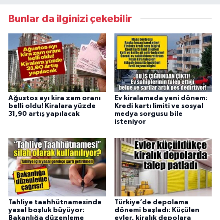
Bunlar da ilginizi çekebilir
Ağustos ayı kira zam oranı
Ev kiralamada yeni dönem:
belli oldu! Kiralara yüzde
Kredi kartı limiti ve sosyal
31,90 artış yapılacak
medya sorgusu bile
isteniyor
Tahliye taahhütnamesinde
Türkiye’de depolama
yasal boşluk büyüyor:
dönemi başladı: Küçülen
Bakanlığa düzenleme
evler, kiralık depolara