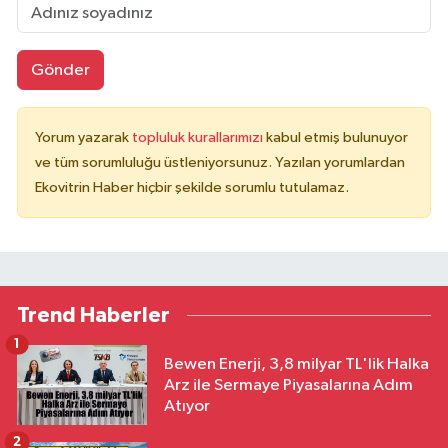
Gönder
Yorum yazarak
topluluk kurallarımızı
kabul etmiş bulunuyor
ve tüm sorumluluğu üstleniyorsunuz. Yazılan yorumlardan
Ekovitrin Haber hiçbir şekilde sorumlu tutulamaz.
Trend Haberler
1
Bewen Enerji, 3,8 milyar TL'lik Halka
Arz ile Sermaye Piyasalarına Adım
Atıyor
2