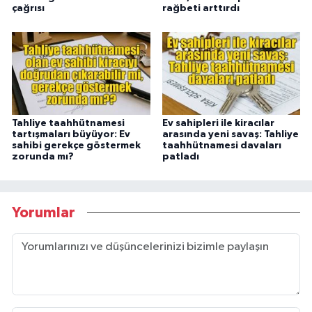
çağrısı
rağbeti arttırdı
Tahliye taahhütnamesi
Ev sahipleri ile kiracılar
tartışmaları büyüyor: Ev
arasında yeni savaş: Tahliye
sahibi gerekçe göstermek
taahhütnamesi davaları
zorunda mı?
patladı
Yorumlar