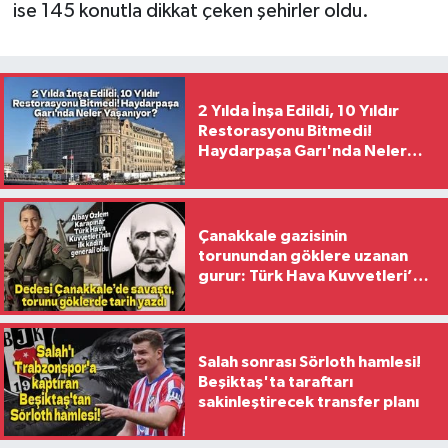
ise 145 konutla dikkat çeken şehirler oldu.
2 Yılda İnşa Edildi, 10 Yıldır
Restorasyonu Bitmedi!
Haydarpaşa Garı'nda Neler
Yaşanıyor?
Çanakkale gazisinin
torunundan göklere uzanan
gurur: Türk Hava Kuvvetleri’nin
ilk kadın generali oldu
Salah sonrası Sörloth hamlesi!
Beşiktaş'ta taraftarı
sakinleştirecek transfer planı