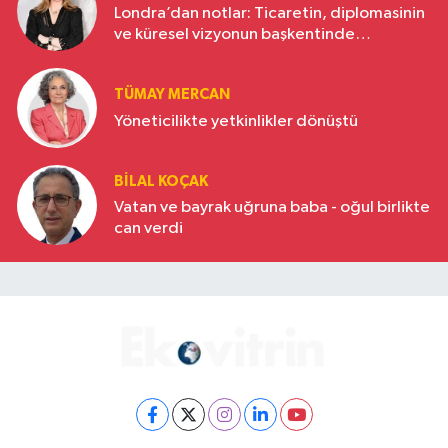
Londra’dan notlar: Ticaretin, diplomasinin
ve küresel vizyonun başkentinde
Türkiye’nin yükselen gücü
TÜMAY MERCAN
Yöneticilikte yetkinlikler dönüştü
BILAL KOÇAK
Vatan ve bayrak uğruna baba - oğul birlikte
can verdi