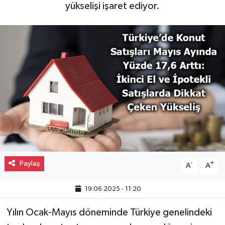
yükselişi işaret ediyor.
Gayrimenkul
Spor
Eğitim
Paylaş
-
+
A
A
19.06.2025 - 11:20
Yılın Ocak-Mayıs döneminde Türkiye genelindeki