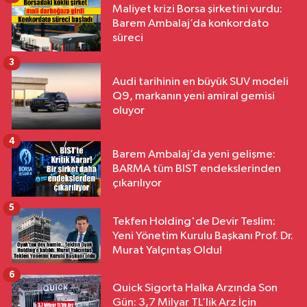
Maliyet krizi Borsa şirketini vurdu:
Barem Ambalaj’da konkordato
süreci
3
Audi tarihinin en büyük SUV modeli
Q9, markanın yeni amiral gemisi
oluyor
4
Barem Ambalaj’da yeni gelişme:
BARMA tüm BIST endekslerinden
çıkarılıyor
5
Tekfen Holding'de Devir Teslim:
Yeni Yönetim Kurulu Başkanı Prof. Dr.
Murat Yalçıntaş Oldu!
6
Quick Sigorta Halka Arzında Son
Gün: 3,7 Milyar TL’lik Arz İçin