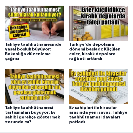
Tahliye taahhütnamesinde
Türkiye’de depolama
yasal boşluk büyüyor:
dönemi başladı: Küçülen
Bakanlığa düzenleme
evler, kiralık depolara
çağrısı
rağbeti arttırdı
Tahliye taahhütnamesi
Ev sahipleri ile kiracılar
tartışmaları büyüyor: Ev
arasında yeni savaş: Tahliye
sahibi gerekçe göstermek
taahhütnamesi davaları
zorunda mı?
patladı