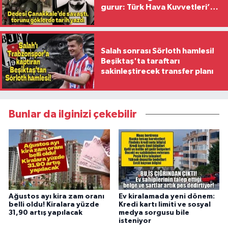
gurur: Türk Hava Kuvvetleri’nin
ilk kadın generali oldu
Salah sonrası Sörloth hamlesi!
Beşiktaş'ta taraftarı
sakinleştirecek transfer planı
Bunlar da ilginizi çekebilir
Ağustos ayı kira zam oranı
Ev kiralamada yeni dönem:
belli oldu! Kiralara yüzde
Kredi kartı limiti ve sosyal
31,90 artış yapılacak
medya sorgusu bile
isteniyor