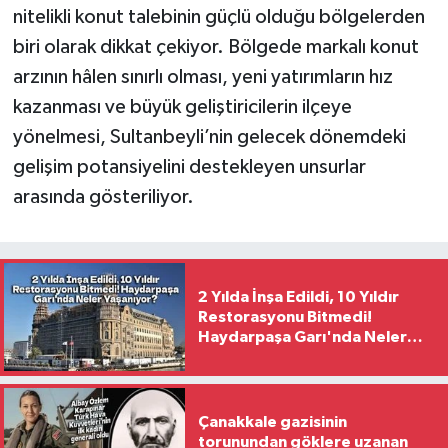
nitelikli konut talebinin güçlü olduğu bölgelerden
biri olarak dikkat çekiyor. Bölgede markalı konut
arzının hâlen sınırlı olması, yeni yatırımların hız
kazanması ve büyük geliştiricilerin ilçeye
yönelmesi, Sultanbeyli’nin gelecek dönemdeki
gelişim potansiyelini destekleyen unsurlar
arasında gösteriliyor.
2 Yılda İnşa Edildi, 10 Yıldır
Restorasyonu Bitmedi!
Haydarpaşa Garı'nda Neler
Yaşanıyor?
Çanakkale gazisinin
torunundan göklere uzanan