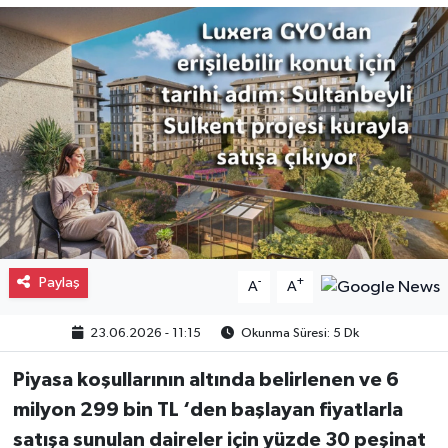
Gayrimenkul
Spor
Eğitim
Paylaş
-
+
A
A
23.06.2026 - 11:15
Okunma Süresi: 5 Dk
Piyasa koşullarının altında belirlenen ve 6
milyon 299 bin TL ‘den başlayan fiyatlarla
satışa sunulan daireler için yüzde 30 peşinat