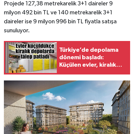
Projede 127,38 metrekarelik 3+1 daireler 9
milyon 492 bin TL ve 140 metrekarelik 3+1
daireler ise 9 milyon 996 bin TL fiyatla satışa
sunuluyor.
Türkiye’de depolama
dönemi başladı:
Küçülen evler, kiralık
depolara rağbeti
arttırdı