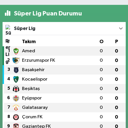
Süper Lig Puan Durumu
Süper Lig
#
Takım
O
P
1
Amed
0
0
2
Erzurumspor FK
0
0
3
Başakşehir
0
0
4
Kocaelispor
0
0
5
Beşiktaş
0
0
6
Eyüpspor
0
0
7
Galatasaray
0
0
8
Çorum FK
0
0
9
Gaziantep FK
0
0