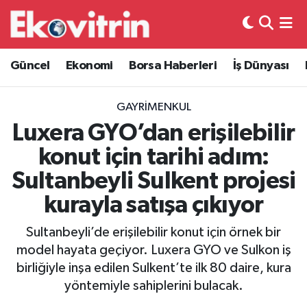
Güncel
Hava Durumu
Güncel
Ekonomi
Borsa Haberleri
İş Dünyası
Ekonomi
Trafik Durumu
GAYRIMENKUL
Borsa Haberleri
Süper Lig Puan Durumu ve Fikstür
Luxera GYO’dan erişilebilir
konut için tarihi adım:
İş Dünyası
Tüm Manşetler
Sultanbeyli Sulkent projesi
Lojistik
Son Dakika Haberleri
kurayla satışa çıkıyor
Otovitrin
Haber Arşivi
Sultanbeyli’de erişilebilir konut için örnek bir
model hayata geçiyor. Luxera GYO ve Sulkon iş
Asayiş
birliğiyle inşa edilen Sulkent’te ilk 80 daire, kura
yöntemiyle sahiplerini bulacak.
Magazin