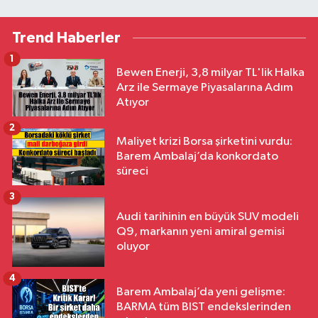
Trend Haberler
1
Bewen Enerji, 3,8 milyar TL'lik Halka
Arz ile Sermaye Piyasalarına Adım
Atıyor
2
Maliyet krizi Borsa şirketini vurdu:
Barem Ambalaj’da konkordato
süreci
3
Audi tarihinin en büyük SUV modeli
Q9, markanın yeni amiral gemisi
oluyor
4
Barem Ambalaj’da yeni gelişme:
BARMA tüm BIST endekslerinden