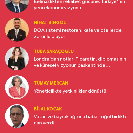
Belirsizlikten rekabet gücüne: Türkiye'nin
yeni ekonomi vizyonu
NIHAT BINGÖL
DOA sistemi restoran, kafe ve otellerde
zorunlu oluyor
TUBA SARAÇOĞLU
Londra’dan notlar: Ticaretin, diplomasinin
ve küresel vizyonun başkentinde
Türkiye’nin yükselen gücü
TÜMAY MERCAN
Yöneticilikte yetkinlikler dönüştü
BILAL KOÇAK
Vatan ve bayrak uğruna baba - oğul birlikte
can verdi