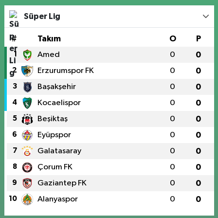
Süper Lig
#
Takım
O
P
1
Amed
0
0
2
Erzurumspor FK
0
0
3
Başakşehir
0
0
4
Kocaelispor
0
0
5
Beşiktaş
0
0
6
Eyüpspor
0
0
7
Galatasaray
0
0
8
Çorum FK
0
0
9
Gaziantep FK
0
0
10
Alanyaspor
0
0