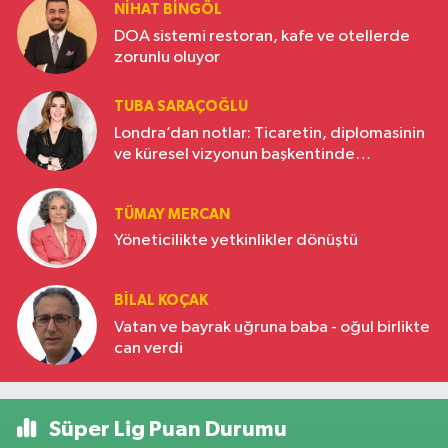
NIHAT BINGÖL
DOA sistemi restoran, kafe ve otellerde
zorunlu oluyor
TUBA SARAÇOĞLU
Londra’dan notlar: Ticaretin, diplomasinin
ve küresel vizyonun başkentinde
Türkiye’nin yükselen gücü
TÜMAY MERCAN
Yöneticilikte yetkinlikler dönüştü
BILAL KOÇAK
Vatan ve bayrak uğruna baba - oğul birlikte
can verdi
Süper Lig Puan Durumu