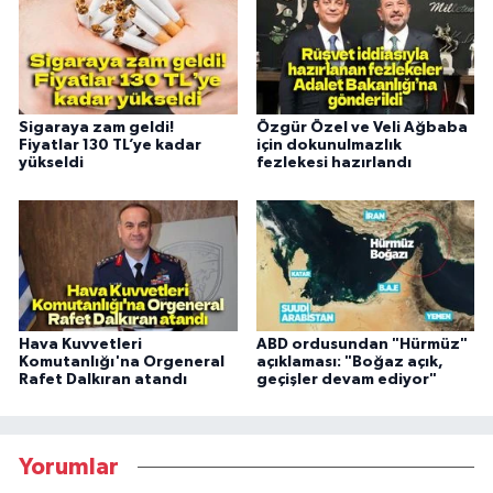
Sigaraya zam geldi!
Özgür Özel ve Veli Ağbaba
Fiyatlar 130 TL’ye kadar
için dokunulmazlık
yükseldi
fezlekesi hazırlandı
Hava Kuvvetleri
ABD ordusundan "Hürmüz"
Komutanlığı'na Orgeneral
açıklaması: "Boğaz açık,
Rafet Dalkıran atandı
geçişler devam ediyor"
Yorumlar