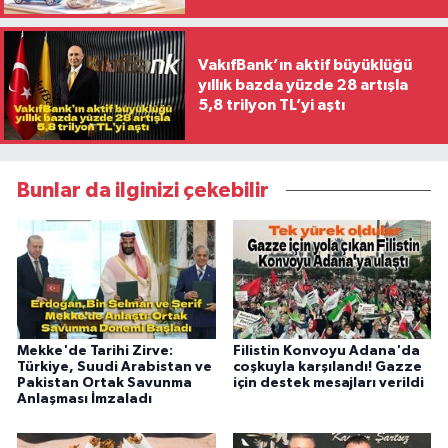
VakıfBank’ın aktif büyüklüğü
yıllık bazda yüzde 28 artışla
5,8 trilyon TL’yi aştı
Bunlar da ilginizi çekebilir
Mekke'de Tarihi Zirve:
Filistin Konvoyu Adana'da
Türkiye, Suudi Arabistan ve
coşkuyla karşılandı! Gazze
Pakistan Ortak Savunma
için destek mesajları verildi
Anlaşması İmzaladı