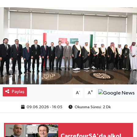
Gayrimenkul
Spor
Eğitim
Paylaş
-
+
A
A
09.06.2026 - 16:05
Okunma Süresi: 2 Dk
CarrefourSA'da alkol