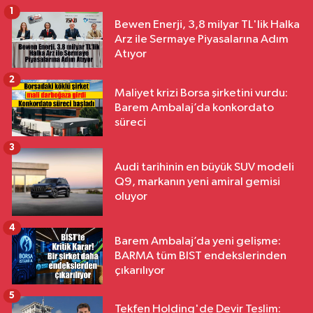
1
Bewen Enerji, 3,8 milyar TL'lik Halka
Arz ile Sermaye Piyasalarına Adım
Atıyor
2
Maliyet krizi Borsa şirketini vurdu:
Barem Ambalaj’da konkordato
süreci
3
Audi tarihinin en büyük SUV modeli
Q9, markanın yeni amiral gemisi
oluyor
4
Barem Ambalaj’da yeni gelişme:
BARMA tüm BIST endekslerinden
çıkarılıyor
5
Tekfen Holding'de Devir Teslim: