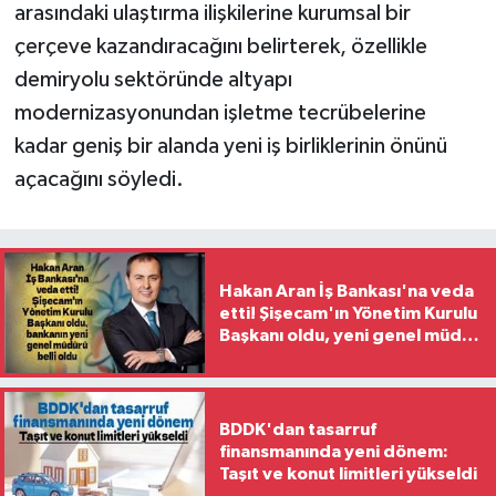
arasındaki ulaştırma ilişkilerine kurumsal bir
çerçeve kazandıracağını belirterek, özellikle
demiryolu sektöründe altyapı
modernizasyonundan işletme tecrübelerine
kadar geniş bir alanda yeni iş birliklerinin önünü
açacağını söyledi.
Hakan Aran İş Bankası'na veda
etti! Şişecam'ın Yönetim Kurulu
Başkanı oldu, yeni genel müdür
belli oldu
BDDK'dan tasarruf
finansmanında yeni dönem:
Taşıt ve konut limitleri yükseldi