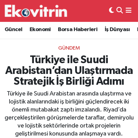
Güncel
Hava Durumu
Güncel
Ekonomi
Borsa Haberleri
İş Dünyası
Ekonomi
Trafik Durumu
GÜNDEM
Borsa Haberleri
Süper Lig Puan Durumu ve Fikstür
Türkiye ile Suudi
Arabistan’dan Ulaştırmada
İş Dünyası
Tüm Manşetler
Stratejik İş Birliği Adımı
Lojistik
Son Dakika Haberleri
Türkiye ile Suudi Arabistan arasında ulaştırma ve
lojistik alanlarındaki iş birliğini güçlendirecek iki
Otovitrin
Haber Arşivi
önemli mutabakat zaptı imzalandı. Riyad’da
gerçekleştirilen görüşmelerde taraflar, demiryolu
Asayiş
ve lojistik sektörlerinde ortak projelerin
geliştirilmesi konusunda anlaşmaya vardı.
Magazin