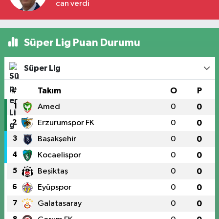
can verdi
Süper Lig Puan Durumu
Süper Lig
#
Takım
O
P
1
Amed
0
0
2
Erzurumspor FK
0
0
3
Başakşehir
0
0
4
Kocaelispor
0
0
5
Beşiktaş
0
0
6
Eyüpspor
0
0
7
Galatasaray
0
0