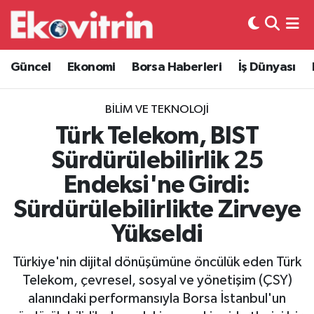
Güncel
Hava Durumu
Güncel
Ekonomi
Borsa Haberleri
İş Dünyası
Ekonomi
Trafik Durumu
BILIM VE TEKNOLOJI
Borsa Haberleri
Süper Lig Puan Durumu ve Fikstür
Türk Telekom, BIST
Sürdürülebilirlik 25
İş Dünyası
Tüm Manşetler
Endeksi'ne Girdi:
Lojistik
Son Dakika Haberleri
Sürdürülebilirlikte Zirveye
Yükseldi
Otovitrin
Haber Arşivi
Türkiye'nin dijital dönüşümüne öncülük eden Türk
Asayiş
Telekom, çevresel, sosyal ve yönetişim (ÇSY)
alanındaki performansıyla Borsa İstanbul'un
Magazin