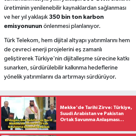
üretiminin yenilenebilir kaynaklardan sağlanması
ve her yıl yaklaşık
350 bin ton karbon
emisyonunun
önlenmesi planlanıyor.
Türk Telekom, hem dijital altyapı yatırımlarını hem
de çevreci enerji projelerini eş zamanlı
geliştirerek Türkiye'nin dijitalleşme sürecine katkı
sunarken, sürdürülebilir kalkınma hedeflerine
yönelik yatırımlarını da artırmayı sürdürüyor.
Mekke'de Tarihi Zirve: Türkiye,
Suudi Arabistan ve Pakistan
Ortak Savunma Anlaşması
İmzaladı