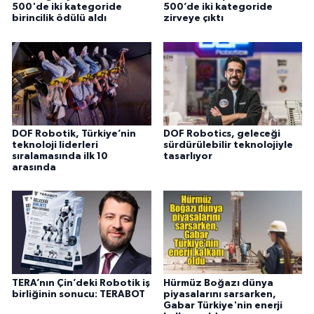
500'de iki kategoride
500’de iki kategoride
birincilik ödülü aldı
zirveye çıktı
DOF Robotik, Türkiye’nin
DOF Robotics, geleceği
teknoloji liderleri
sürdürülebilir teknolojiyle
sıralamasında ilk 10
tasarlıyor
arasında
TERA’nın Çin’deki Robotik iş
Hürmüz Boğazı dünya
birliğinin sonucu: TERABOT
piyasalarını sarsarken,
Gabar Türkiye'nin enerji