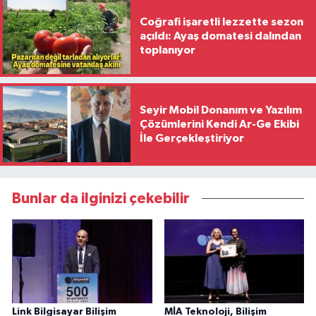
Coğrafi işaretli lezzette sezon
açıldı: Ayaş domatesi dalından
toplanıyor
Seyir Mobil Donanım ve Yazılım
Çözümlerini Kendi Ar-Ge Ekibi
İle Gerçekleştiriyor
Bunlar da ilginizi çekebilir
Link Bilgisayar Bilişim
MİA Teknoloji, Bilişim