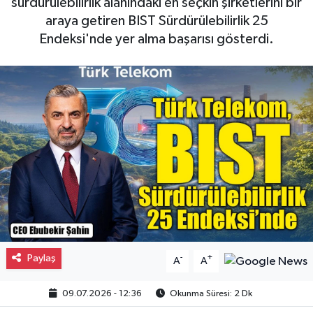
sürdürülebilirlik alanındaki en seçkin şirketlerini bir
araya getiren BIST Sürdürülebilirlik 25
Gayrimenkul
Endeksi'nde yer alma başarısı gösterdi.
Spor
Eğitim
Paylaş
-
+
A
A
09.07.2026 - 12:36
Okunma Süresi: 2 Dk