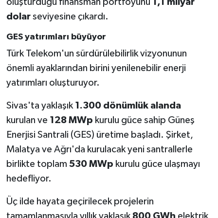
oluşturduğu finansman portföyünü
1,1 milyar
dolar
seviyesine çıkardı.
GES yatırımları büyüyor
Türk Telekom'un sürdürülebilirlik vizyonunun
önemli ayaklarından birini yenilenebilir enerji
yatırımları oluşturuyor.
Sivas'ta yaklaşık
1.300 dönümlük alanda
kurulan ve
128 MWp
kurulu güce sahip Güneş
Enerjisi Santrali (GES) üretime başladı. Şirket,
Malatya ve Ağrı'da kurulacak yeni santrallerle
birlikte toplam
530 MWp
kurulu güce ulaşmayı
hedefliyor.
Üç ilde hayata geçirilecek projelerin
tamamlanmasıyla yıllık yaklaşık
800 GWh
elektrik