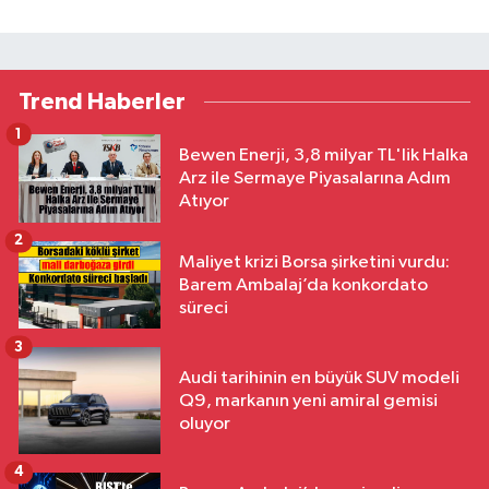
Trend Haberler
1
Bewen Enerji, 3,8 milyar TL'lik Halka
Arz ile Sermaye Piyasalarına Adım
Atıyor
2
Maliyet krizi Borsa şirketini vurdu:
Barem Ambalaj’da konkordato
süreci
3
Audi tarihinin en büyük SUV modeli
Q9, markanın yeni amiral gemisi
oluyor
4