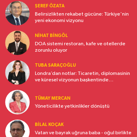
ŞEREF ÖZATA
Belirsizlikten rekabet gücüne: Türkiye'nin
yeni ekonomi vizyonu
NIHAT BINGÖL
DOA sistemi restoran, kafe ve otellerde
zorunlu oluyor
TUBA SARAÇOĞLU
Londra’dan notlar: Ticaretin, diplomasinin
ve küresel vizyonun başkentinde
Türkiye’nin yükselen gücü
TÜMAY MERCAN
Yöneticilikte yetkinlikler dönüştü
BILAL KOÇAK
Vatan ve bayrak uğruna baba - oğul birlikte