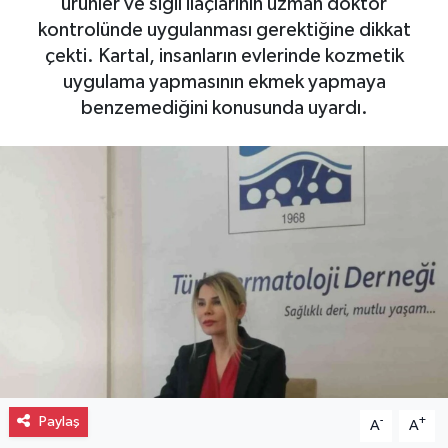
ürünler ve siğil ilaçlarının uzman doktor
kontrolünde uygulanması gerektiğine dikkat
Gayrimenkul
çekti. Kartal, insanların evlerinde kozmetik
uygulama yapmasının ekmek yapmaya
Spor
benzemediğini konusunda uyardı.
Eğitim
Paylaş
-
+
A
A