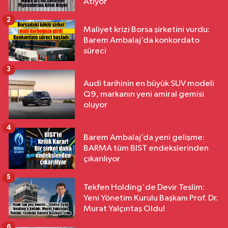
Atıyor
2
Maliyet krizi Borsa şirketini vurdu:
Barem Ambalaj’da konkordato
süreci
3
Audi tarihinin en büyük SUV modeli
Q9, markanın yeni amiral gemisi
oluyor
4
Barem Ambalaj’da yeni gelişme:
BARMA tüm BIST endekslerinden
çıkarılıyor
5
Tekfen Holding'de Devir Teslim:
Yeni Yönetim Kurulu Başkanı Prof. Dr.
Murat Yalçıntaş Oldu!
6