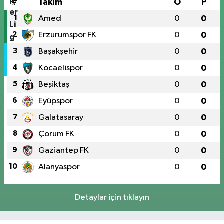
#
Takım
O
P
1
Amed
0
0
2
Erzurumspor FK
0
0
3
Başakşehir
0
0
4
Kocaelispor
0
0
5
Beşiktaş
0
0
6
Eyüpspor
0
0
7
Galatasaray
0
0
8
Çorum FK
0
0
9
Gaziantep FK
0
0
10
Alanyaspor
0
0
Detaylar için tıklayın