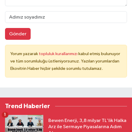
Gönder
Yorum yazarak
topluluk kurallarımızı
kabul etmiş bulunuyor
ve tüm sorumluluğu üstleniyorsunuz. Yazılan yorumlardan
Ekovitrin Haber hiçbir şekilde sorumlu tutulamaz.
Trend Haberler
1
Bewen Enerji, 3,8 milyar TL'lik Halka
Arz ile Sermaye Piyasalarına Adım