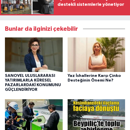
destekli sistemlerle yönetiyor
Bunlar da ilginizi çekebilir
SANOVEL ULUSLARARASI
Yaz İshallerine Karşı Çinko
YATIRIMLARLA KÜRESEL
Desteğinin Önemi Ne?
PAZARLARDAKİ KONUMUNU
GÜÇLENDİRİYOR