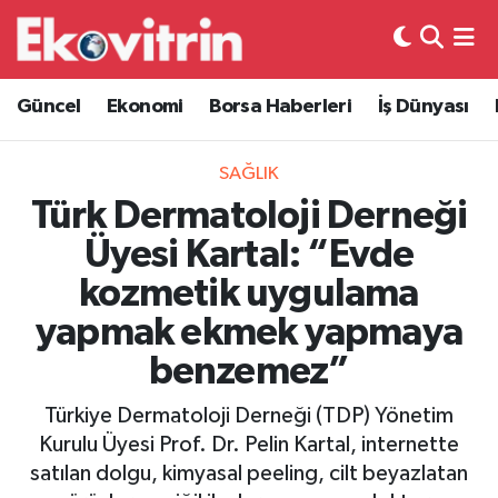
Güncel
Hava Durumu
Güncel
Ekonomi
Borsa Haberleri
İş Dünyası
Ekonomi
Trafik Durumu
SAĞLIK
Borsa Haberleri
Süper Lig Puan Durumu ve Fikstür
Türk Dermatoloji Derneği
Üyesi Kartal: “Evde
İş Dünyası
Tüm Manşetler
kozmetik uygulama
Lojistik
Son Dakika Haberleri
yapmak ekmek yapmaya
benzemez”
Otovitrin
Haber Arşivi
Türkiye Dermatoloji Derneği (TDP) Yönetim
Asayiş
Kurulu Üyesi Prof. Dr. Pelin Kartal, internette
satılan dolgu, kimyasal peeling, cilt beyazlatan
Magazin