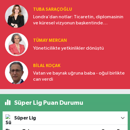
TUBA SARAÇOĞLU
Londra’dan notlar: Ticaretin, diplomasinin
ve küresel vizyonun başkentinde
Türkiye’nin yükselen gücü
TÜMAY MERCAN
Yöneticilikte yetkinlikler dönüştü
BILAL KOÇAK
Vatan ve bayrak uğruna baba - oğul birlikte
can verdi
Süper Lig Puan Durumu
Süper Lig