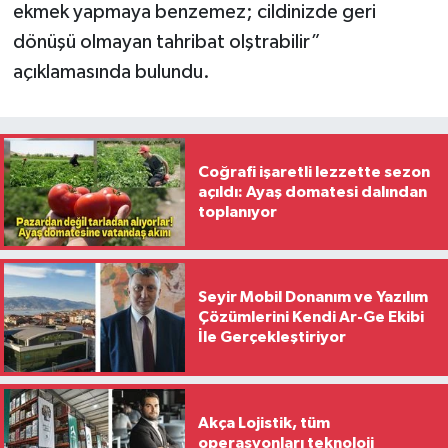
ekmek yapmaya benzemez; cildinizde geri
dönüşü olmayan tahribat olştrabilir”
açıklamasında bulundu.
Coğrafi işaretli lezzette sezon
açıldı: Ayaş domatesi dalından
toplanıyor
Seyir Mobil Donanım ve Yazılım
Çözümlerini Kendi Ar-Ge Ekibi
İle Gerçekleştiriyor
Akça Lojistik, tüm
operasyonları teknoloji