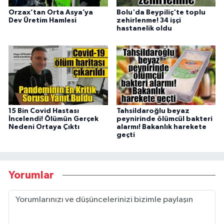
Orzax’tan Orta Asya’ya
Bolu'da Beypiliç'te toplu
Dev Üretim Hamlesi
zehirlenme! 34 işçi
hastanelik oldu
15 Bin Covid Hastası
Tahsildaroğlu beyaz
İncelendi! Ölümün Gerçek
peynirinde ölümcül bakteri
Nedeni Ortaya Çıktı
alarmı! Bakanlık harekete
geçti
Yorumlar