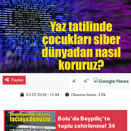
Gayrimenkul
Spor
Eğitim
Paylaş
-
+
A
A
03.07.2026 - 12:44
Okunma Süresi: 3 Dk
Bolu'da Beypiliç'te
toplu zehirlenme! 34