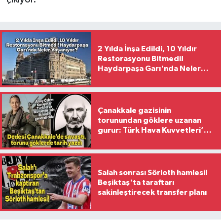
2 Yılda İnşa Edildi, 10 Yıldır
Restorasyonu Bitmedi!
Haydarpaşa Garı'nda Neler
Yaşanıyor?
Çanakkale gazisinin
torunundan göklere uzanan
gurur: Türk Hava Kuvvetleri’nin
ilk kadın generali oldu
Salah sonrası Sörloth hamlesi!
Beşiktaş'ta taraftarı
sakinleştirecek transfer planı