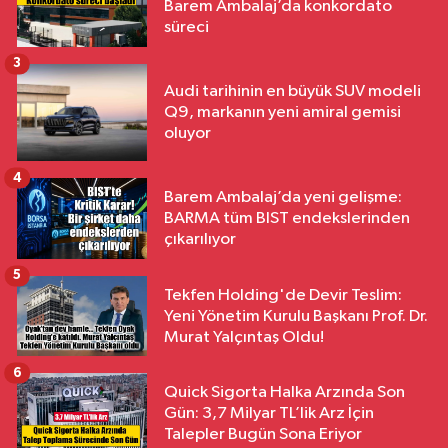
Barem Ambalaj’da konkordato
süreci
3
Audi tarihinin en büyük SUV modeli
Q9, markanın yeni amiral gemisi
oluyor
4
Barem Ambalaj’da yeni gelişme:
BARMA tüm BIST endekslerinden
çıkarılıyor
5
Tekfen Holding'de Devir Teslim:
Yeni Yönetim Kurulu Başkanı Prof. Dr.
Murat Yalçıntaş Oldu!
6
Quick Sigorta Halka Arzında Son
Gün: 3,7 Milyar TL’lik Arz İçin
Talepler Bugün Sona Eriyor