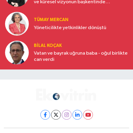
ve küresel vizyonun başkentinde
Türkiye’nin yükselen gücü
TÜMAY MERCAN
Yöneticilikte yetkinlikler dönüştü
BILAL KOÇAK
Vatan ve bayrak uğruna baba - oğul birlikte
can verdi