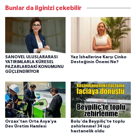
Bunlar da ilginizi çekebilir
SANOVEL ULUSLARARASI
Yaz İshallerine Karşı Çinko
YATIRIMLARLA KÜRESEL
Desteğinin Önemi Ne?
PAZARLARDAKİ KONUMUNU
GÜÇLENDİRİYOR
Orzax’tan Orta Asya’ya
Bolu'da Beypiliç'te toplu
Dev Üretim Hamlesi
zehirlenme! 34 işçi
hastanelik oldu