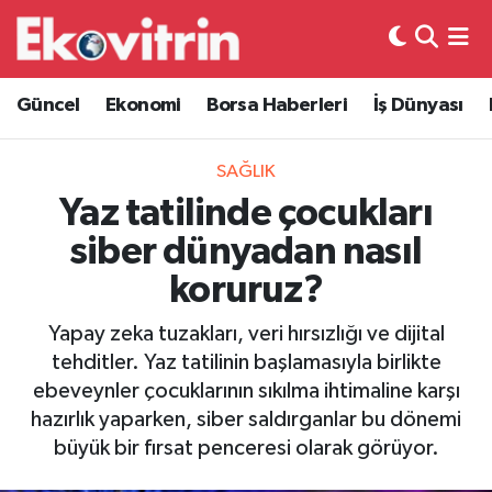
Güncel
Hava Durumu
Güncel
Ekonomi
Borsa Haberleri
İş Dünyası
Ekonomi
Trafik Durumu
SAĞLIK
Borsa Haberleri
Süper Lig Puan Durumu ve Fikstür
Yaz tatilinde çocukları
siber dünyadan nasıl
İş Dünyası
Tüm Manşetler
koruruz?
Lojistik
Son Dakika Haberleri
Yapay zeka tuzakları, veri hırsızlığı ve dijital
tehditler. Yaz tatilinin başlamasıyla birlikte
Otovitrin
Haber Arşivi
ebeveynler çocuklarının sıkılma ihtimaline karşı
hazırlık yaparken, siber saldırganlar bu dönemi
Asayiş
büyük bir fırsat penceresi olarak görüyor.
Magazin