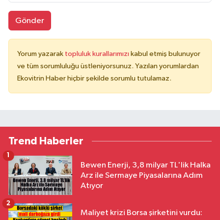
Gönder
Yorum yazarak
topluluk kurallarımızı
kabul etmiş bulunuyor
ve tüm sorumluluğu üstleniyorsunuz. Yazılan yorumlardan
Ekovitrin Haber hiçbir şekilde sorumlu tutulamaz.
Trend Haberler
1
Bewen Enerji, 3,8 milyar TL'lik Halka
Arz ile Sermaye Piyasalarına Adım
Atıyor
2
Maliyet krizi Borsa şirketini vurdu: