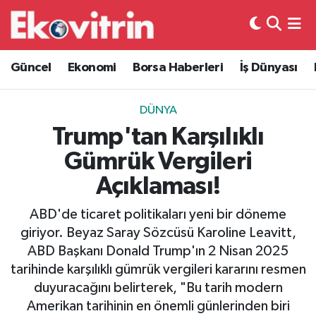
Güncel
Hava Durumu
Güncel
Ekonomi
Borsa Haberleri
İş Dünyası
Ekonomi
Trafik Durumu
DÜNYA
Borsa Haberleri
Süper Lig Puan Durumu ve Fikstür
Trump'tan Karşılıklı
Gümrük Vergileri
İş Dünyası
Tüm Manşetler
Açıklaması!
Lojistik
Son Dakika Haberleri
ABD'de ticaret politikaları yeni bir döneme
giriyor. Beyaz Saray Sözcüsü Karoline Leavitt,
Otovitrin
Haber Arşivi
ABD Başkanı Donald Trump'ın 2 Nisan 2025
tarihinde karşılıklı gümrük vergileri kararını resmen
Asayiş
duyuracağını belirterek, "Bu tarih modern
Amerikan tarihinin en önemli günlerinden biri
Magazin