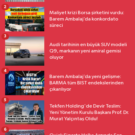
2
Maliyet krizi Borsa şirketini vurdu:
Barem Ambalaj’da konkordato
süreci
3
Audi tarihinin en büyük SUV modeli
Q9, markanın yeni amiral gemisi
oluyor
4
Barem Ambalaj’da yeni gelişme:
BARMA tüm BIST endekslerinden
çıkarılıyor
5
Tekfen Holding'de Devir Teslim:
Yeni Yönetim Kurulu Başkanı Prof. Dr.
Murat Yalçıntaş Oldu!
6