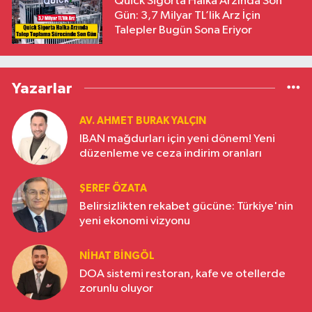
Quick Sigorta Halka Arzında Son
Gün: 3,7 Milyar TL’lik Arz İçin
Talepler Bugün Sona Eriyor
Yazarlar
AV. AHMET BURAK YALÇIN
IBAN mağdurları için yeni dönem! Yeni
düzenleme ve ceza indirim oranları
ŞEREF ÖZATA
Belirsizlikten rekabet gücüne: Türkiye'nin
yeni ekonomi vizyonu
NIHAT BINGÖL
DOA sistemi restoran, kafe ve otellerde
zorunlu oluyor