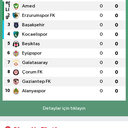
1
Amed
0
0
2
Erzurumspor FK
0
0
3
Başakşehir
0
0
4
Kocaelispor
0
0
5
Beşiktaş
0
0
6
Eyüpspor
0
0
7
Galatasaray
0
0
8
Çorum FK
0
0
9
Gaziantep FK
0
0
10
Alanyaspor
0
0
Detaylar için tıklayın