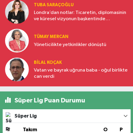
TUBA SARAÇOĞLU
Londra’dan notlar: Ticaretin, diplomasinin
ve küresel vizyonun başkentinde
Türkiye’nin yükselen gücü
TÜMAY MERCAN
Yöneticilikte yetkinlikler dönüştü
BILAL KOÇAK
Vatan ve bayrak uğruna baba - oğul birlikte
can verdi
Süper Lig Puan Durumu
Süper Lig
#
Takım
O
P