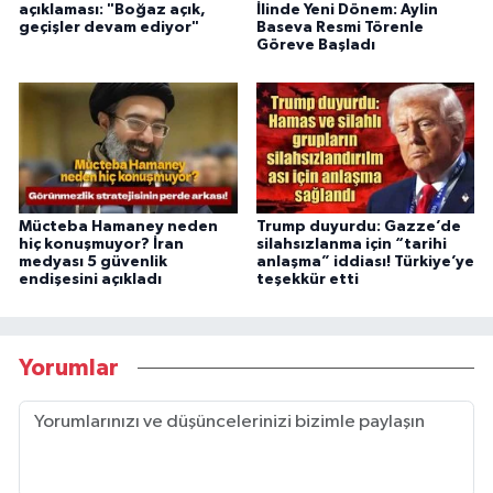
açıklaması: "Boğaz açık,
İlinde Yeni Dönem: Aylin
geçişler devam ediyor"
Baseva Resmi Törenle
Göreve Başladı
Mücteba Hamaney neden
Trump duyurdu: Gazze’de
hiç konuşmuyor? İran
silahsızlanma için “tarihi
medyası 5 güvenlik
anlaşma” iddiası! Türkiye’ye
endişesini açıkladı
teşekkür etti
Yorumlar