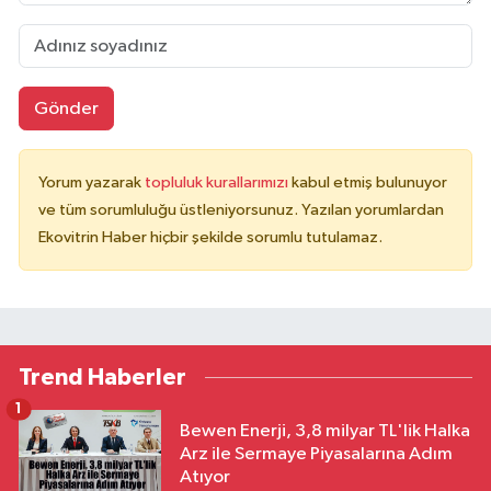
Gönder
Yorum yazarak
topluluk kurallarımızı
kabul etmiş bulunuyor
ve tüm sorumluluğu üstleniyorsunuz. Yazılan yorumlardan
Ekovitrin Haber hiçbir şekilde sorumlu tutulamaz.
Trend Haberler
1
Bewen Enerji, 3,8 milyar TL'lik Halka
Arz ile Sermaye Piyasalarına Adım
Atıyor