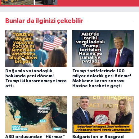
Bunlar da ilginizi çekebilir
Doğumla vatandaşlık
Trump tarifelerinde 100
hakkında yeni dönem!
milyar dolarlık geri ödeme!
Trump iki kararnameye imza
Mahkeme kararı sonrası
attı
Hazine harekete geçti
ABD ordusundan "Hürmüz"
Bulgaristan'ın Razgrad