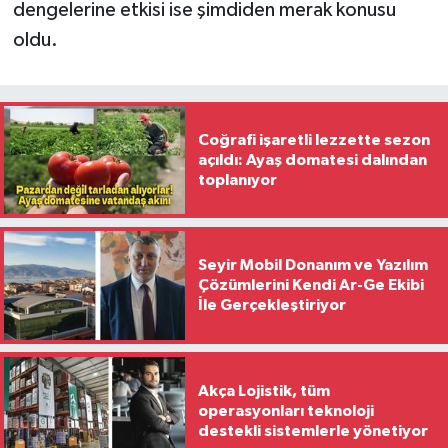
dengelerine etkisi ise şimdiden merak konusu
oldu.
Coğrafi işaretli lezzette sezon
açıldı: Ayaş domatesi dalından
toplanıyor
Seyir Mobil Donanım ve Yazılım
Çözümlerini Kendi Ar-Ge Ekibi
İle Gerçekleştiriyor
Akça Lojistik, tüm
operasyonları teknoloji
destekli sistemlerle yönetiyor