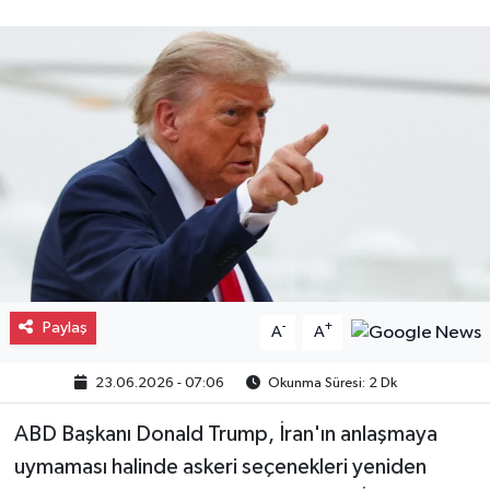
Gayrimenkul
Spor
Eğitim
Paylaş
-
+
A
A
23.06.2026 - 07:06
Okunma Süresi: 2 Dk
ABD Başkanı Donald Trump, İran'ın anlaşmaya
uymaması halinde askeri seçenekleri yeniden