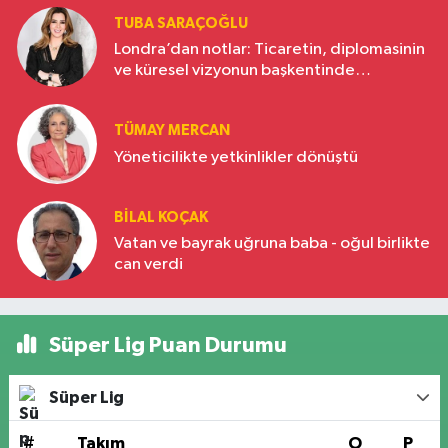
TUBA SARAÇOĞLU
Londra’dan notlar: Ticaretin, diplomasinin
ve küresel vizyonun başkentinde
Türkiye’nin yükselen gücü
TÜMAY MERCAN
Yöneticilikte yetkinlikler dönüştü
BILAL KOÇAK
Vatan ve bayrak uğruna baba - oğul birlikte
can verdi
Süper Lig Puan Durumu
Süper Lig
#
Takım
O
P