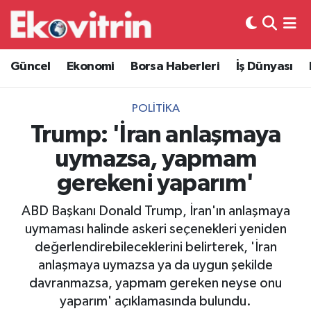
Güncel
Hava Durumu
Güncel
Ekonomi
Borsa Haberleri
İş Dünyası
Ekonomi
Trafik Durumu
POLITIKA
Borsa Haberleri
Süper Lig Puan Durumu ve Fikstür
Trump: 'İran anlaşmaya
uymazsa, yapmam
İş Dünyası
Tüm Manşetler
gerekeni yaparım'
Lojistik
Son Dakika Haberleri
ABD Başkanı Donald Trump, İran'ın anlaşmaya
uymaması halinde askeri seçenekleri yeniden
Otovitrin
Haber Arşivi
değerlendirebileceklerini belirterek, 'İran
anlaşmaya uymazsa ya da uygun şekilde
Asayiş
davranmazsa, yapmam gereken neyse onu
yaparım' açıklamasında bulundu.
Magazin