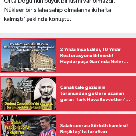
Orta Doğu'nun büyük bir kısmı var olmazdı.
Nükleer bir silaha sahip olmalarına iki hafta
kalmıştı' şeklinde konuştu.
2 Yılda İnşa Edildi, 10 Yıldır
Restorasyonu Bitmedi!
Haydarpaşa Garı'nda Neler
Yaşanıyor?
Çanakkale gazisinin
torunundan göklere uzanan
gurur: Türk Hava Kuvvetleri’nin
ilk kadın generali oldu
Salah sonrası Sörloth hamlesi!
Beşiktaş'ta taraftarı