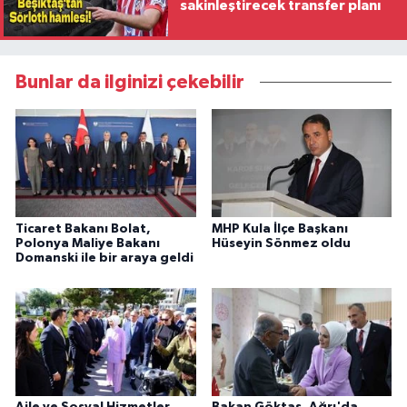
sakinleştirecek transfer planı
Bunlar da ilginizi çekebilir
Ticaret Bakanı Bolat,
MHP Kula İlçe Başkanı
Polonya Maliye Bakanı
Hüseyin Sönmez oldu
Domanski ile bir araya geldi