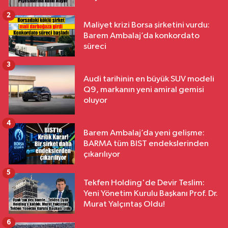
2
Maliyet krizi Borsa şirketini vurdu:
Barem Ambalaj’da konkordato
süreci
3
Audi tarihinin en büyük SUV modeli
Q9, markanın yeni amiral gemisi
oluyor
4
Barem Ambalaj’da yeni gelişme:
BARMA tüm BIST endekslerinden
çıkarılıyor
5
Tekfen Holding'de Devir Teslim:
Yeni Yönetim Kurulu Başkanı Prof. Dr.
Murat Yalçıntaş Oldu!
6