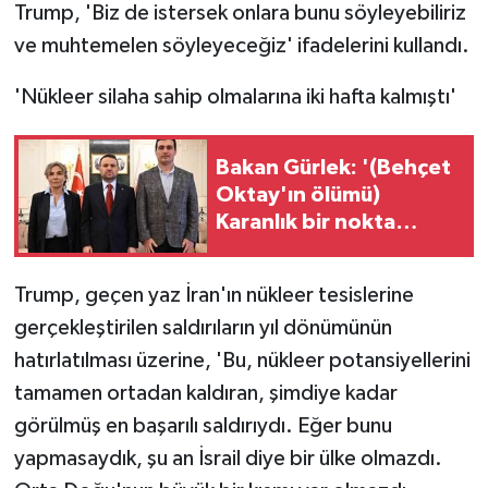
Trump, 'Biz de istersek onlara bunu söyleyebiliriz
ve muhtemelen söyleyeceğiz' ifadelerini kullandı.
'Nükleer silaha sahip olmalarına iki hafta kalmıştı'
Bakan Gürlek: '(Behçet
Oktay'ın ölümü)
Karanlık bir nokta
kalmayacak, suçlu varsa
da bunu çıkartmak
Trump, geçen yaz İran'ın nükleer tesislerine
devletin görevi'
gerçekleştirilen saldırıların yıl dönümünün
hatırlatılması üzerine, 'Bu, nükleer potansiyellerini
tamamen ortadan kaldıran, şimdiye kadar
görülmüş en başarılı saldırıydı. Eğer bunu
yapmasaydık, şu an İsrail diye bir ülke olmazdı.