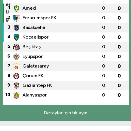
1
Amed
0
0
2
Erzurumspor FK
0
0
3
Başakşehir
0
0
4
Kocaelispor
0
0
5
Beşiktaş
0
0
6
Eyüpspor
0
0
7
Galatasaray
0
0
8
Çorum FK
0
0
9
Gaziantep FK
0
0
10
Alanyaspor
0
0
Detaylar için tıklayın